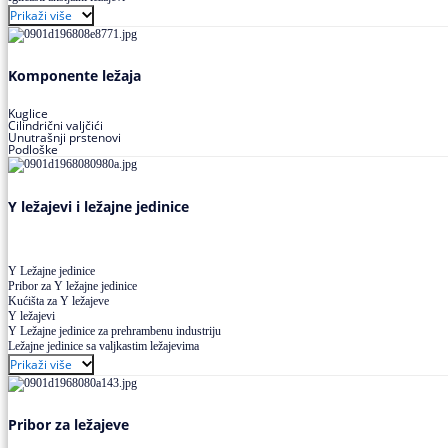
Buričasti ležajevi
Prikaži više
Buričasti zaptiveni ležajevi
Buričasti aksijalni ležajevi
Komponente ležaja
Kuglice
Cilindrični valjčići
Unutrašnji prstenovi
Podloške
Y ležajevi i ležajne jedinice
Y Ležajne jedinice
Pribor za Y ležajne jedinice
Kućišta za Y ležajeve
Y ležajevi
Y Ležajne jedinice za prehrambenu industriju
Ležajne jedinice sa valjkastim ležajevima
Prikaži više
Pribor za ležajeve