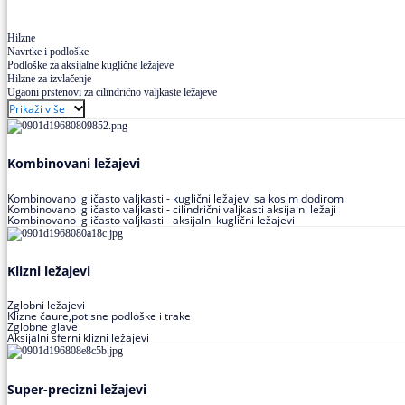
Hilzne
Navrtke i podloške
Podloške za aksijalne kuglične ležajeve
Hilzne za izvlačenje
Ugaoni prstenovi za cilindrično valjkaste ležajeve
Prikaži više
Kombinovani ležajevi
Kombinovano igličasto valjkasti - kuglični ležajevi sa kosim dodirom
Kombinovano igličasto valjkasti - cilindrični valjkasti aksijalni ležaji
Kombinovano igličasto valjkasti - aksijalni kuglični ležajevi
Klizni ležajevi
Zglobni ležajevi
Klizne čaure,potisne podloške i trake
Zglobne glave
Aksijalni sferni klizni ležajevi
Super-precizni ležajevi