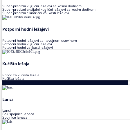
Super-precizni kuglični ležajevi sa kosim dodirom
Super-precizni aksijalni kuglični ležajevi sa kosim dodirom
Super-precizni cilindrični valjkasti ležajevi
Potporni hodni ležajevi
Potporni hodni ležajevi sa navojnom osovinom
Potporni hodni kuglični ležajevi
Potporni hodni valjkasti ležajevi
Kućišta ležaja
Pribor za kućišta ležaja
Kućišta ležaja
Proizvodi za prenos snage
Lanci
Lanci
Poluspojnice lanaca
Spojnice lanaca