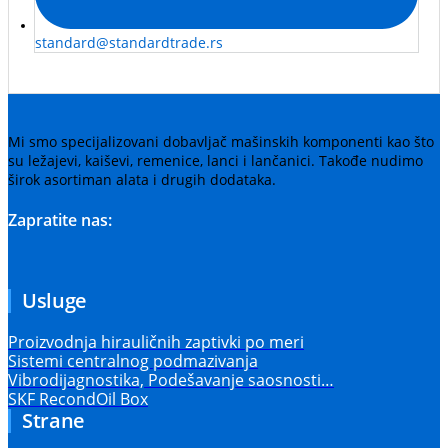
standard@standardtrade.rs
Mi smo specijalizovani dobavljač mašinskih komponenti kao što
su ležajevi, kaiševi, remenice, lanci i lančanici. Takođe nudimo
širok asortiman alata i drugih dodataka.
Zapratite nas:
Usluge
Proizvodnja hirauličnih zaptivki po meri
Sistemi centralnog podmazivanja
Vibrodijagnostika, Podešavanje saosnosti…
SKF RecondOil Box
Strane