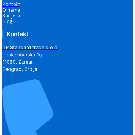
Kontakt
O nama
Karijera
Blog
Kontakt
TP Standard trade d.o.o
Poslastičarska 1g
11080, Zemun
Beograd, Srbija