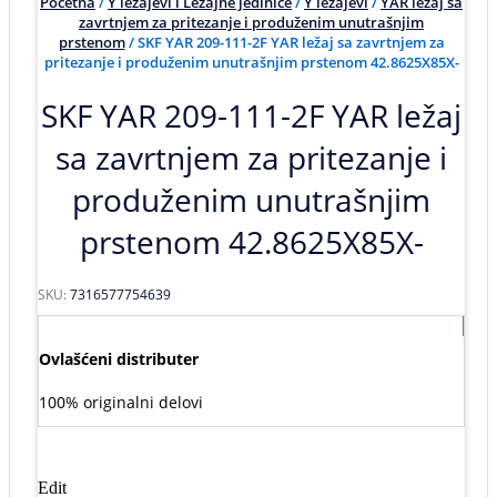
Početna
/
Y ležajevi i Ležajne jedinice
/
Y ležajevi
/
YAR ležaj sa
zavrtnjem za pritezanje i produženim unutrašnjim
prstenom
/ SKF YAR 209-111-2F YAR ležaj sa zavrtnjem za
pritezanje i produženim unutrašnjim prstenom 42.8625X85X-
SKF YAR 209-111-2F YAR ležaj
sa zavrtnjem za pritezanje i
produženim unutrašnjim
prstenom 42.8625X85X-
SKU:
7316577754639
Ovlašćeni distributer
100% originalni delovi
Edit