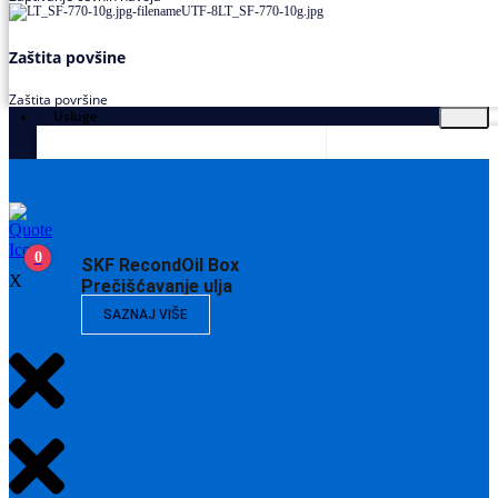
Zaštita povšine
Zaštita površine
Usluge
0
SKF RecondOil Box
X
Prečišćavanje ulja
SAZNAJ VIŠE