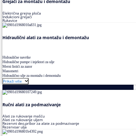
Grejači za montažu i demontažu
Električna grejna ploča
Indukcioni grejači
Rukavice
Hidraulični alati za montažu i demontažu
Hidraulične navrtke
Hidraulične pumpe i injektori za ulje
Merni listići za zazor
Manometri
Hidraulično ulje za montažu i demontažu
Prikaži više
Podmazivanje
Ručni alati za podmazivanje
Alati za rukovanje mašću
Alati za rukovanje uljem
Rezervni deo,pribor za alate za podmazivanje
Rezervoar ulja