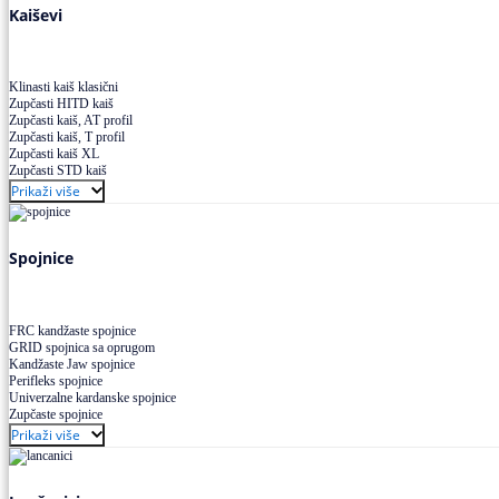
Kaiševi
Klinasti kaiš klasični
Zupčasti HITD kaiš
Zupčasti kaiš, AT profil
Zupčasti kaiš, T profil
Zupčasti kaiš XL
Zupčasti STD kaiš
Uskoprofilno klinasto remenje
Prikaži više
Uskoprofilno klinasto remenje spojeno
Uskoprofilno klinasto remenje XP extra power
Višekanalno remenje PJ,PK
Spojnice
FRC kandžaste spojnice
GRID spojnica sa oprugom
Kandžaste Jaw spojnice
Perifleks spojnice
Univerzalne kardanske spojnice
Zupčaste spojnice
Prikaži više