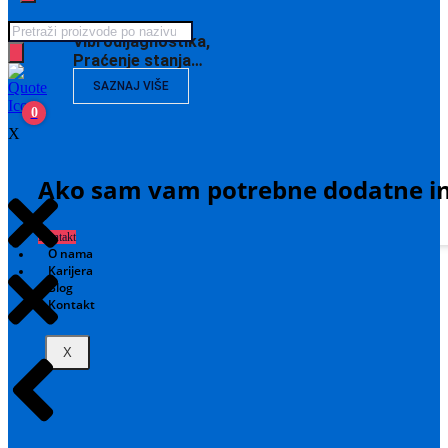
Products
Vibrodijagnostika,
search
Praćenje stanja…
SAZNAJ VIŠE
0
X
Ako sam vam potrebne dodatne in
Kontakt
O nama
Karijera
Blog
Kontakt
X