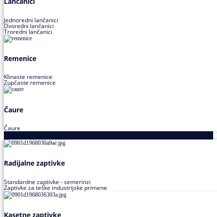
Lančanici
Jednoredni lančanici
Dvoredni lančanici
Troredni lančanici
Remenice
Klinaste remenice
Zupčaste remenice
Čaure
Čaure
Zaptivke
Radijalne zaptivke
Standardne zaptivke - semerinzi
Zaptivke za teške industrijske primene
Kasetne zaptivke