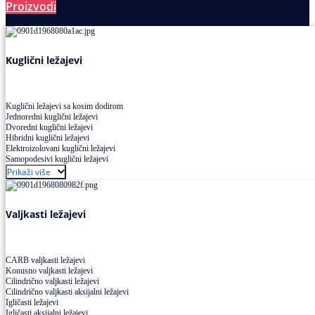
Proizvodi
Ležajevi
Kuglični ležajevi
Kuglični ležajevi sa kosim dodirom
Jednoredni kuglični ležajevi
Dvoredni kuglični ležajevi
Hibridni kuglični ležajevi
Elektroizolovani kuglični ležajevi
Samopodesivi kuglični ležajevi
Aksijalni kuglični ležajevi
Prikaži više
Kuglični ležajevi od nerđajućeg čelika
Valjkasti ležajevi
CARB valjkasti ležajevi
Konusno valjkasti ležajevi
Cilindrično valjkasti ležajevi
Cilindrično valjkasti aksijalni ležajevi
Igličasti ležajevi
Igličasti aksijalni ležajevi