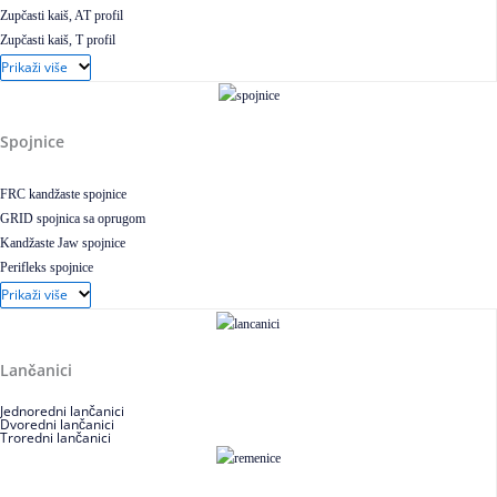
Zupčasti kaiš, AT profil
Zupčasti kaiš, T profil
Zupčasti kaiš XL
Prikaži više
Zupčasti STD kaiš
Uskoprofilno klinasto remenje
Uskoprofilno klinasto remenje spojeno
Spojnice
Uskoprofilno klinasto remenje XP extra power
Višekanalno remenje PJ,PK
FRC kandžaste spojnice
GRID spojnica sa oprugom
Kandžaste Jaw spojnice
Perifleks spojnice
Univerzalne kardanske spojnice
Prikaži više
Zupčaste spojnice
Lančanici
Jednoredni lančanici
Dvoredni lančanici
Troredni lančanici