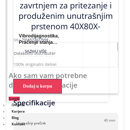
zavrtnjem za pritezanje i
produženim unutrašnjim
prstenom 40X80X-
Vibrodijagnostika,
SKU:
7316577027559
Praćenje stanja…
SAZNAJ VIŠE
Ovlašćeni distributer
100% originalni delovi
Ako sam vam potrebne
dodatne informacije
Dodaj u korpu
Kontakt
Specifikacije
O nama
Karijera
Blog
40 mm
Unutrašnji prečnik
Kontakt