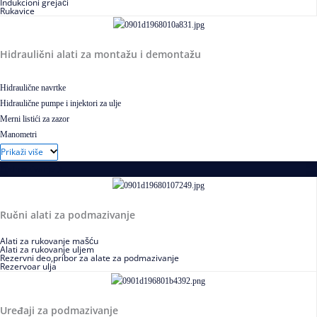
Indukcioni grejači
Rukavice
Hidraulični alati za montažu i demontažu
Hidraulične navrtke
Hidraulične pumpe i injektori za ulje
Merni listići za zazor
Manometri
Hidraulično ulje za montažu i demontažu
Prikaži više
Podmazivanje
Ručni alati za podmazivanje
Alati za rukovanje mašću
Alati za rukovanje uljem
Rezervni deo,pribor za alate za podmazivanje
Rezervoar ulja
Uređaji za podmazivanje