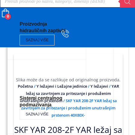
search
0
Proizvodnja
hidrauličnih zaptivki
SAZNAJ VIŠE
Slika može da se razlikuje od originalnog proizvoda.
Početna
/
Y ležajevi i Ležajne jedinice
/
Y ležajevi
/
YAR
ležaj sa zavrtnjem za pritezanje i produženim
Sistemi centralnog
unutrašnjim prstenom
/ SKF YAR 208-2F YAR ležaj sa
podmazivanja
zavrtnjem za pritezanje i produženim unutrašnjim
SAZNAJ VIŠE
prstenom 40X80X-
SKF YAR 208-2F YAR ležaj sa