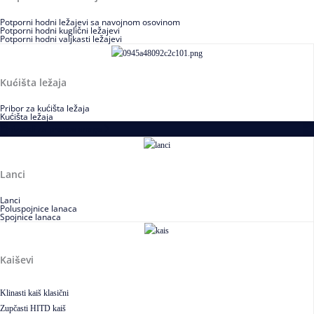
Potporni hodni ležajevi sa navojnom osovinom
Potporni hodni kuglični ležajevi
Potporni hodni valjkasti ležajevi
Kućišta ležaja
Pribor za kućišta ležaja
Kućišta ležaja
Proizvodi za prenos snage
Lanci
Lanci
Poluspojnice lanaca
Spojnice lanaca
Kaiševi
Klinasti kaiš klasični
Zupčasti HITD kaiš