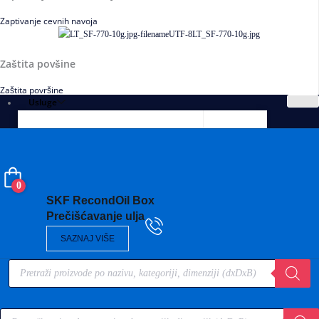
Zaptivanje cevnih navoja
Zaštita povšine
Zaštita površine
Usluge
0
SKF RecondOil Box
Prečišćavanje ulja
SAZNAJ VIŠE
Products
search
Products