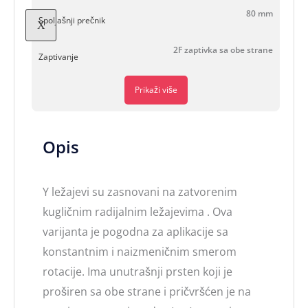
80 mm
Spoljašnji prečnik
X
2F zaptivka sa obe strane
Zaptivanje
Prikaži više
Opis
Y ležajevi su zasnovani na zatvorenim
kugličnim radijalnim ležajevima . Ova
varijanta je pogodna za aplikacije sa
konstantnim i naizmeničnim smerom
rotacije. Ima unutrašnji prsten koji je
proširen sa obe strane i pričvršćen je na