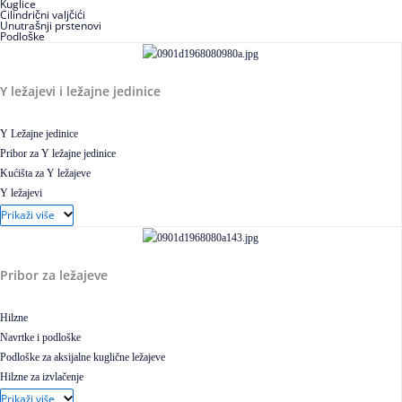
Kuglice
Cilindrični valjčići
Unutrašnji prstenovi
Podloške
Y ležajevi i ležajne jedinice
Y Ležajne jedinice
Pribor za Y ležajne jedinice
Kućišta za Y ležajeve
Y ležajevi
Y Ležajne jedinice za prehrambenu industriju
Prikaži više
Ležajne jedinice sa valjkastim ležajevima
Pribor za ležajeve
Hilzne
Navrtke i podloške
Podloške za aksijalne kuglične ležajeve
Hilzne za izvlačenje
Ugaoni prstenovi za cilindrično valjkaste ležajeve
Prikaži više