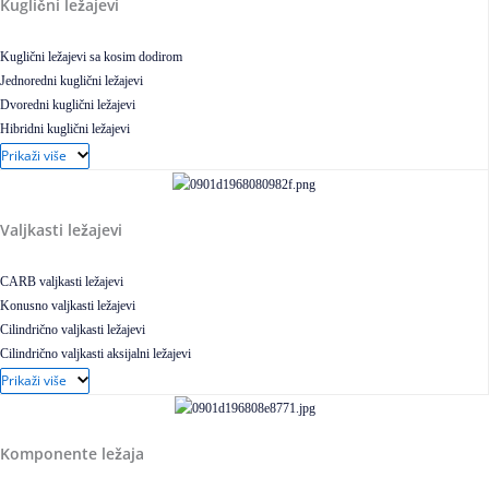
Kuglični ležajevi
Kuglični ležajevi sa kosim dodirom
Jednoredni kuglični ležajevi
Dvoredni kuglični ležajevi
Hibridni kuglični ležajevi
Elektroizolovani kuglični ležajevi
Prikaži više
Samopodesivi kuglični ležajevi
Aksijalni kuglični ležajevi
Kuglični ležajevi od nerđajućeg čelika
Valjkasti ležajevi
CARB valjkasti ležajevi
Konusno valjkasti ležajevi
Cilindrično valjkasti ležajevi
Cilindrično valjkasti aksijalni ležajevi
Igličasti ležajevi
Prikaži više
Igličasti aksijalni ležajevi
Buričasti ležajevi
Buričasti zaptiveni ležajevi
Komponente ležaja
Buričasti aksijalni ležajevi