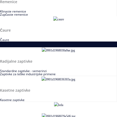
Remenice
Klinaste remenice
Zupčaste remenice
Čaure
Čaure
Zaptivke
Radijalne zaptivke
Standardne zaptivke - semerinzi
Zaptivke za teške industrijske primene
Kasetne zaptivke
Kasetne zaptivke