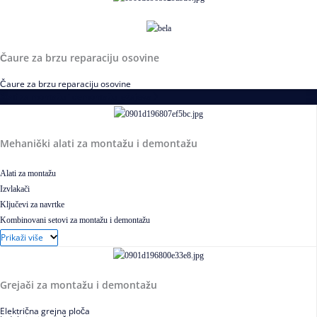
Čaure za brzu reparaciju osovine
Čaure za brzu reparaciju osovine
Alati za montažu i demontažu ležajeva
Mehanički alati za montažu i demontažu
Alati za montažu
Izvlakači
Ključevi za navrtke
Kombinovani setovi za montažu i demontažu
Pribor za izvlačenje ležajeva
Prikaži više
Grejači za montažu i demontažu
Električna grejna ploča