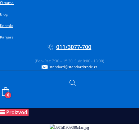
O nama
Pređi
na
Blog
sadržaj
Kontakt
Karijera
011/3077-700
(Pon–Pet: 7:30 – 15:30, Sub: 9:00 - 13:00)
standard@standardtrade.rs
0
Proizvodi
Ležajevi