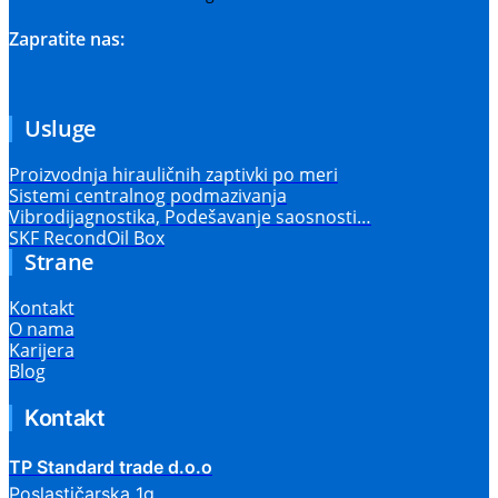
Zapratite nas:
Usluge
Proizvodnja hirauličnih zaptivki po meri
Sistemi centralnog podmazivanja
Vibrodijagnostika, Podešavanje saosnosti…
SKF RecondOil Box
Strane
Kontakt
O nama
Karijera
Blog
Kontakt
TP Standard trade d.o.o
Poslastičarska 1g