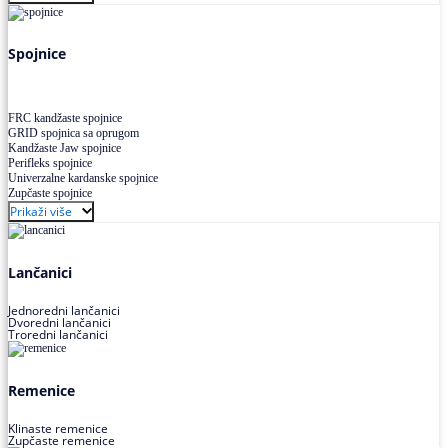
Uskoprofilno klinasto remenje XP extra power
Višekanalno remenje PJ,PK
Spojnice
FRC kandžaste spojnice
GRID spojnica sa oprugom
Kandžaste Jaw spojnice
Perifleks spojnice
Univerzalne kardanske spojnice
Zupčaste spojnice
Prikaži više
Lančanici
Jednoredni lančanici
Dvoredni lančanici
Troredni lančanici
Remenice
Klinaste remenice
Zupčaste remenice