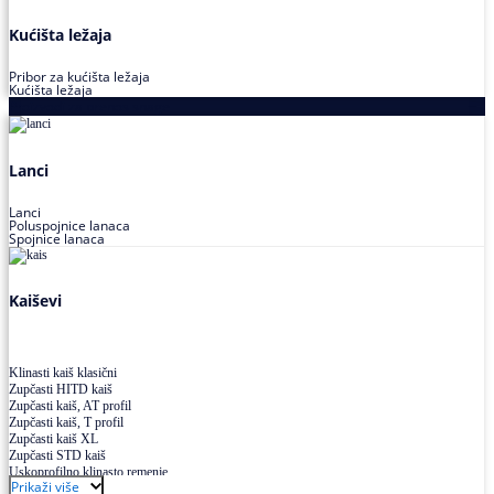
Kućišta ležaja
Pribor za kućišta ležaja
Kućišta ležaja
Proizvodi za prenos snage
Lanci
Lanci
Poluspojnice lanaca
Spojnice lanaca
Kaiševi
Klinasti kaiš klasični
Zupčasti HITD kaiš
Zupčasti kaiš, AT profil
Zupčasti kaiš, T profil
Zupčasti kaiš XL
Zupčasti STD kaiš
Uskoprofilno klinasto remenje
Prikaži više
Uskoprofilno klinasto remenje spojeno