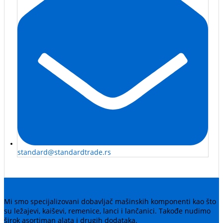
standard@standardtrade.rs
Mi smo specijalizovani dobavljač mašinskih komponenti kao što
su ležajevi, kaiševi, remenice, lanci i lančanici. Takođe nudimo
širok asortiman alata i drugih dodataka.