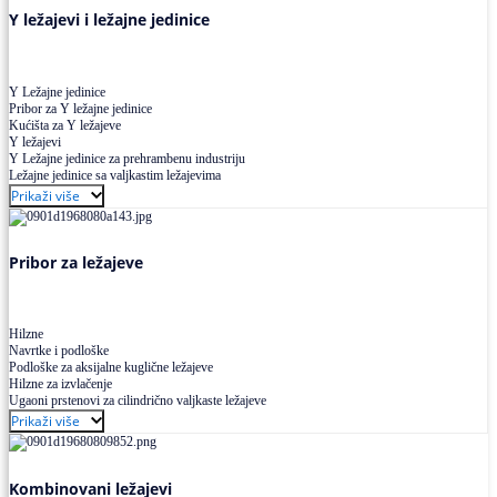
Y ležajevi i ležajne jedinice
Y Ležajne jedinice
Pribor za Y ležajne jedinice
Kućišta za Y ležajeve
Y ležajevi
Y Ležajne jedinice za prehrambenu industriju
Ležajne jedinice sa valjkastim ležajevima
Prikaži više
Pribor za ležajeve
Hilzne
Navrtke i podloške
Podloške za aksijalne kuglične ležajeve
Hilzne za izvlačenje
Ugaoni prstenovi za cilindrično valjkaste ležajeve
Prikaži više
Kombinovani ležajevi