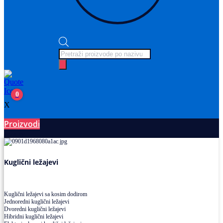
Products
search
0
X
Proizvodi
Ležajevi
Kuglični ležajevi
Kuglični ležajevi sa kosim dodirom
Jednoredni kuglični ležajevi
Dvoredni kuglični ležajevi
Hibridni kuglični ležajevi