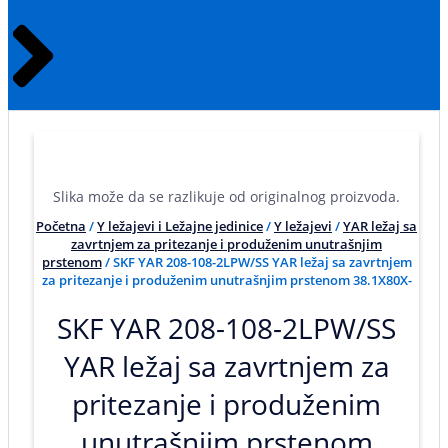
Slika može da se razlikuje od originalnog proizvoda.
Početna
/
Y ležajevi i Ležajne jedinice
/
Y ležajevi
/
YAR ležaj sa
zavrtnjem za pritezanje i produženim unutrašnjim
prstenom
/ SKF YAR 208-108-2LPW/SS YAR ležaj sa zavrtnjem
za pritezanje i produženim unutrašnjim prstenom 38.1X80X-
SKF YAR 208-108-2LPW/SS
YAR ležaj sa zavrtnjem za
pritezanje i produženim
unutrašnjim prstenom