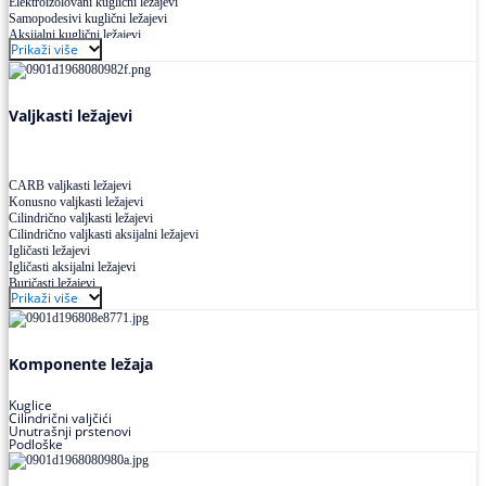
Elektroizolovani kuglični ležajevi
Samopodesivi kuglični ležajevi
Aksijalni kuglični ležajevi
Prikaži više
Kuglični ležajevi od nerđajućeg čelika
Valjkasti ležajevi
CARB valjkasti ležajevi
Konusno valjkasti ležajevi
Cilindrično valjkasti ležajevi
Cilindrično valjkasti aksijalni ležajevi
Igličasti ležajevi
Igličasti aksijalni ležajevi
Buričasti ležajevi
Prikaži više
Buričasti zaptiveni ležajevi
Buričasti aksijalni ležajevi
Komponente ležaja
Kuglice
Cilindrični valjčići
Unutrašnji prstenovi
Podloške