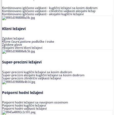
Kombinovano igličasto valjkasti - kuglični ležajevi sa kosim dodirom
Kombinovano igličasto valjkasti - cilindrični valjkasti aksijalni ležaji
Kombinovano igličasto valjkasti - aksijalni kuglični ležajevi
Klizni ležajevi
Zglobni ležajevi
Klizne čaure,potisne podloške i trake
Zglobne glave
Aksijalni sferni klizni ležajevi
Super-precizni ležajevi
Super-precizni kuglični ležajevi sa kosim dodirom
Super-precizni aksijalni kuglični ležajevi sa kosim dodirom
Super-precizni cilindrični valjkasti ležajevi
Potporni hodni ležajevi
Potporni hodni ležajevi sa navojnom osovinom
Potporni hodni kuglični ležajevi
Potporni hodni valjkasti ležajevi