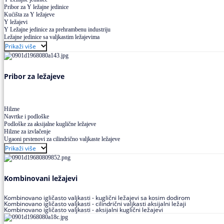
Pribor za Y ležajne jedinice
Kućišta za Y ležajeve
Y ležajevi
Y Ležajne jedinice za prehrambenu industriju
Ležajne jedinice sa valjkastim ležajevima
Prikaži više
Pribor za ležajeve
Hilzne
Navrtke i podloške
Podloške za aksijalne kuglične ležajeve
Hilzne za izvlačenje
Ugaoni prstenovi za cilindrično valjkaste ležajeve
Prikaži više
Kombinovani ležajevi
Kombinovano igličasto valjkasti - kuglični ležajevi sa kosim dodirom
Kombinovano igličasto valjkasti - cilindrični valjkasti aksijalni ležaji
Kombinovano igličasto valjkasti - aksijalni kuglični ležajevi