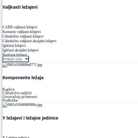
Valjkasti ležajevi
CARB valjkasti ležajevi
Konusno valjkasti ležajevi
Cilindrično valjkasti ležajevi
Cilindrično valjkasti aksijalni ležajevi
Igličasti ležajevi
Igličasti aksijalni ležajevi
Buričasti ležajevi
Prikaži više
Buričasti zaptiveni ležajevi
Buričasti aksijalni ležajevi
Komponente ležaja
Kuglice
Cilindrični valjčići
Unutrašnji prstenovi
Podloške
Y ležajevi i ležajne jedinice
Y Ležajne jedinice