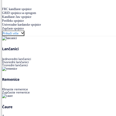
FRC kandžaste spojnice
GRID spojnica sa oprugom
Kandžaste Jaw spojnice
Perifleks spojnice
Univerzalne kardanske spojnice
Zupčaste spojnice
Prikaži više
Lančanici
Jednoredni lančanici
Dvoredni lančanici
Troredni lančanici
Remenice
Klinaste remenice
Zupčaste remenice
Čaure