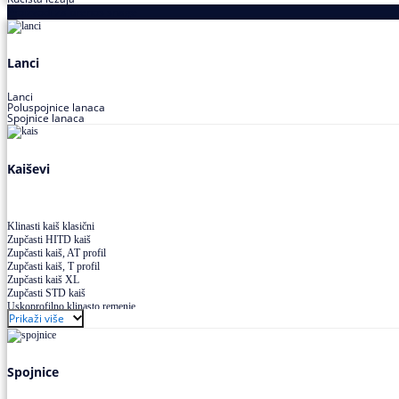
Proizvodi za prenos snage
Lanci
Lanci
Poluspojnice lanaca
Spojnice lanaca
Kaiševi
Klinasti kaiš klasični
Zupčasti HITD kaiš
Zupčasti kaiš, AT profil
Zupčasti kaiš, T profil
Zupčasti kaiš XL
Zupčasti STD kaiš
Uskoprofilno klinasto remenje
Prikaži više
Uskoprofilno klinasto remenje spojeno
Uskoprofilno klinasto remenje XP extra power
Višekanalno remenje PJ,PK
Spojnice