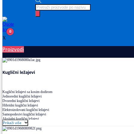
Products
search
0
X
Proizvodi
Ležajevi
Kuglični ležajevi
Kuglični ležajevi sa kosim dodirom
Jednoredni kuglični ležajevi
Dvoredni kuglični ležajevi
Hibridni kuglični ležajevi
Elektroizolovani kuglični ležajevi
Samopodesivi kuglični ležajevi
Aksijalni kuglični ležajevi
Prikaži više
Kuglični ležajevi od nerđajućeg čelika