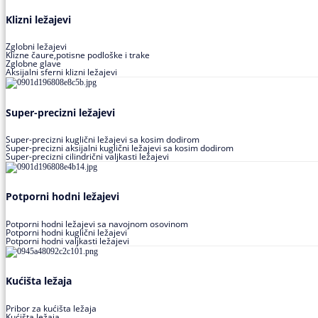
Klizni ležajevi
Zglobni ležajevi
Klizne čaure,potisne podloške i trake
Zglobne glave
Aksijalni sferni klizni ležajevi
Super-precizni ležajevi
Super-precizni kuglični ležajevi sa kosim dodirom
Super-precizni aksijalni kuglični ležajevi sa kosim dodirom
Super-precizni cilindrični valjkasti ležajevi
Potporni hodni ležajevi
Potporni hodni ležajevi sa navojnom osovinom
Potporni hodni kuglični ležajevi
Potporni hodni valjkasti ležajevi
Kućišta ležaja
Pribor za kućišta ležaja
Kućišta ležaja