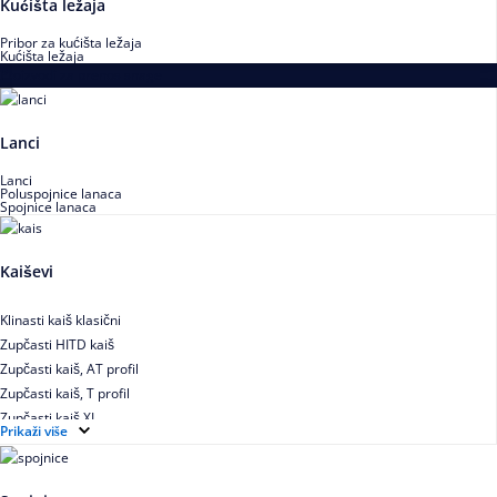
Kućišta ležaja
Pribor za kućišta ležaja
Kućišta ležaja
Proizvodi za prenos snage
Lanci
Lanci
Poluspojnice lanaca
Spojnice lanaca
Kaiševi
Klinasti kaiš klasični
Zupčasti HITD kaiš
Zupčasti kaiš, AT profil
Zupčasti kaiš, T profil
Zupčasti kaiš XL
Prikaži više
Zupčasti STD kaiš
Uskoprofilno klinasto remenje
Uskoprofilno klinasto remenje spojeno