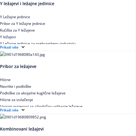
Y ležajevi i ležajne jedinice
Y Ležajne jedinice
Pribor za Y ležajne jedinice
Kućišta za Y ležajeve
Y ležajevi
Y Ležajne jedinice za prehrambenu industriju
Prikaži više
Ležajne jedinice sa valjkastim ležajevima
Pribor za ležajeve
Hilzne
Navrtke i podloške
Podloške za aksijalne kuglične ležajeve
Hilzne za izvlačenje
Ugaoni prstenovi za cilindrično valjkaste ležajeve
Prikaži više
Kombinovani ležajevi