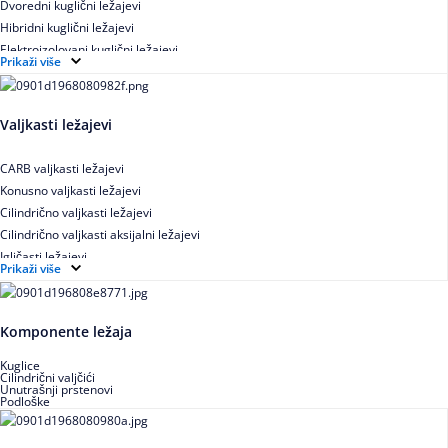
Dvoredni kuglični ležajevi
Hibridni kuglični ležajevi
Elektroizolovani kuglični ležajevi
Prikaži više
Samopodesivi kuglični ležajevi
Aksijalni kuglični ležajevi
Kuglični ležajevi od nerđajućeg čelika
Valjkasti ležajevi
CARB valjkasti ležajevi
Konusno valjkasti ležajevi
Cilindrično valjkasti ležajevi
Cilindrično valjkasti aksijalni ležajevi
Igličasti ležajevi
Prikaži više
Igličasti aksijalni ležajevi
Buričasti ležajevi
Buričasti zaptiveni ležajevi
Komponente ležaja
Buričasti aksijalni ležajevi
Kuglice
Cilindrični valjčići
Unutrašnji prstenovi
Podloške