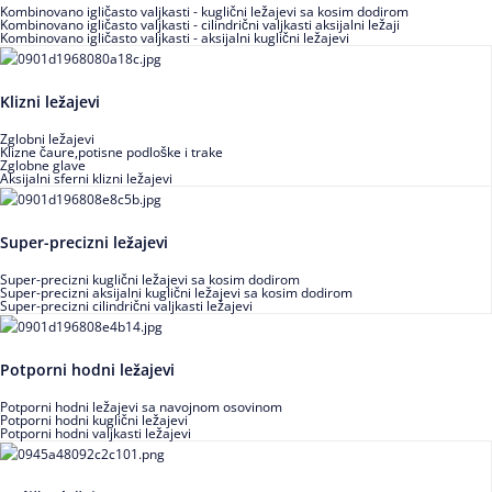
Kombinovano igličasto valjkasti - kuglični ležajevi sa kosim dodirom
Kombinovano igličasto valjkasti - cilindrični valjkasti aksijalni ležaji
Kombinovano igličasto valjkasti - aksijalni kuglični ležajevi
Klizni ležajevi
Zglobni ležajevi
Klizne čaure,potisne podloške i trake
Zglobne glave
Aksijalni sferni klizni ležajevi
Super-precizni ležajevi
Super-precizni kuglični ležajevi sa kosim dodirom
Super-precizni aksijalni kuglični ležajevi sa kosim dodirom
Super-precizni cilindrični valjkasti ležajevi
Potporni hodni ležajevi
Potporni hodni ležajevi sa navojnom osovinom
Potporni hodni kuglični ležajevi
Potporni hodni valjkasti ležajevi