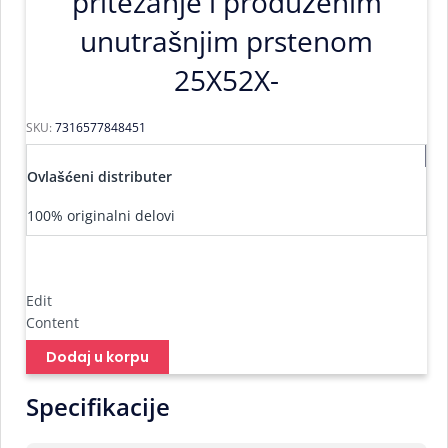
pritezanje i produženim
unutrašnjim prstenom
25X52X-
SKU:
7316577848451
Ovlašćeni distributer
100% originalni delovi
Edit
Content
Dodaj u korpu
Specifikacije