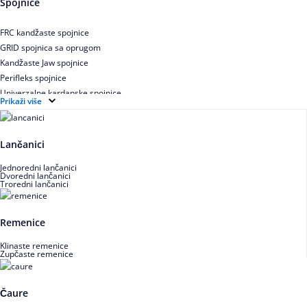
Spojnice
Uskoprofilno klinasto remenje XP extra power
Višekanalno remenje PJ,PK
FRC kandžaste spojnice
GRID spojnica sa oprugom
Kandžaste Jaw spojnice
Perifleks spojnice
Univerzalne kardanske spojnice
Prikaži više
Zupčaste spojnice
Lančanici
Jednoredni lančanici
Dvoredni lančanici
Troredni lančanici
Remenice
Klinaste remenice
Zupčaste remenice
Čaure