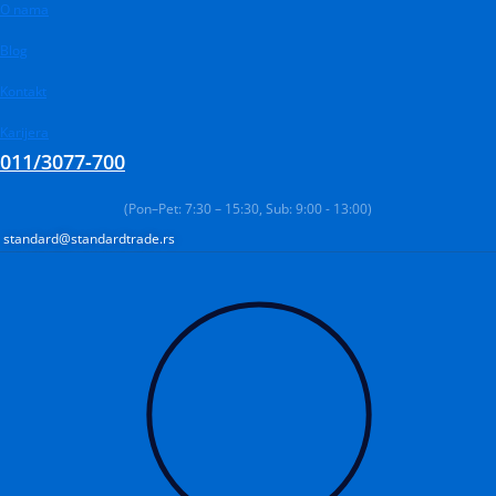
Pređi
Products
O nama
Products
Products
na
search
search
search
Blog
sadržaj
Kontakt
Karijera
011/3077-700
(Pon–Pet: 7:30 – 15:30, Sub: 9:00 - 13:00)
standard@standardtrade.rs