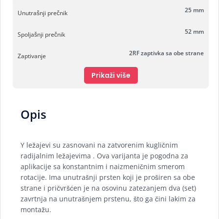
25 mm
Unutrašnji prečnik
52 mm
Spoljašnji prečnik
2RF zaptivka sa obe strane
Zaptivanje
Prikaži više
Opis
Y ležajevi su zasnovani na zatvorenim kugličnim
radijalnim ležajevima . Ova varijanta je pogodna za
aplikacije sa konstantnim i naizmeničnim smerom
rotacije. Ima unutrašnji prsten koji je proširen sa obe
strane i pričvršćen je na osovinu zatezanjem dva (set)
zavrtnja na unutrašnjem prstenu, što ga čini lakim za
montažu.