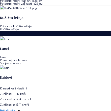
Potporni hodni kuglični ležajevi
Potporni hodni valjkasti ležajevi
Kućišta ležaja
Pribor za kućišta ležaja
Kućišta ležaja
Proizvodi za prenos snage
Lanci
Lanci
Poluspojnice lanaca
Spojnice lanaca
Kaiševi
Klinasti kaiš klasični
Zupčasti HITD kaiš
Zupčasti kaiš, AT profil
Zupčasti kaiš, T profil
Zupčasti kaiš XL
Prikaži više