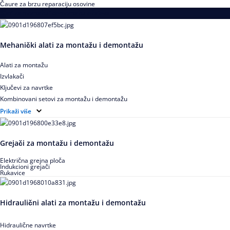
Čaure za brzu reparaciju osovine
Alati za montažu i demontažu ležajeva
Mehanički alati za montažu i demontažu
Alati za montažu
Izvlakači
Ključevi za navrtke
Kombinovani setovi za montažu i demontažu
Pribor za izvlačenje ležajeva
Prikaži više
Grejači za montažu i demontažu
Električna grejna ploča
Indukcioni grejači
Rukavice
Hidraulični alati za montažu i demontažu
Hidraulične navrtke