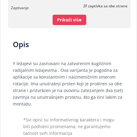
2F zaptivka sa obe strane
Zaptivanje
Prikaži više
Opis
Y ležajevi su zasnovani na zatvorenim kugličnim
radijalnim ležajevima . Ova varijanta je pogodna za
aplikacije sa konstantnim i naizmeničnim smerom
rotacije. Ima unutrašnji prsten koji je proširen sa obe
strane i pričvršćen je na osovinu zatezanjem dva (set)
zavrtnja na unutrašnjem prstenu, što ga čini lakim za
montažu.
*Svi opisi su informativnog karaktera i mogu
biti podložni promenama; ne garantujemo
tačnost svih informacija