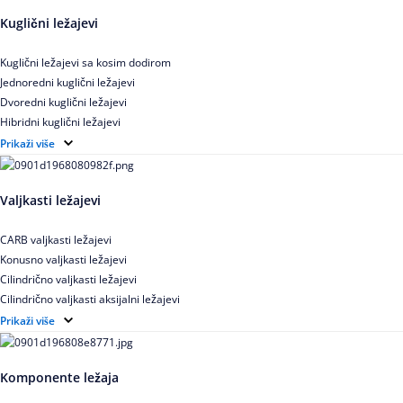
Kuglični ležajevi
Kuglični ležajevi sa kosim dodirom
Jednoredni kuglični ležajevi
Dvoredni kuglični ležajevi
Hibridni kuglični ležajevi
Elektroizolovani kuglični ležajevi
Prikaži više
Samopodesivi kuglični ležajevi
Aksijalni kuglični ležajevi
Valjkasti ležajevi
Kuglični ležajevi od nerđajućeg čelika
CARB valjkasti ležajevi
Konusno valjkasti ležajevi
Cilindrično valjkasti ležajevi
Cilindrično valjkasti aksijalni ležajevi
Igličasti ležajevi
Prikaži više
Igličasti aksijalni ležajevi
Buričasti ležajevi
Komponente ležaja
Buričasti zaptiveni ležajevi
Buričasti aksijalni ležajevi