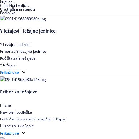
Kuglice
Cilindrični valjčići
Unutrašnji prstenovi
Podloške
Y ležajevi i ležajne jedinice
Y Ležajne jedinice
Pribor za Y ležajne jedinice
Kućišta za Y ležajeve
Y ležajevi
Y Ležajne jedinice za prehrambenu industriju
Prikaži više
Ležajne jedinice sa valjkastim ležajevima
Pribor za ležajeve
Hilzne
Navrtke i podloške
Podloške za aksijalne kuglične ležajeve
Hilzne za izvlačenje
Ugaoni prstenovi za cilindrično valjkaste ležajeve
Prikaži više