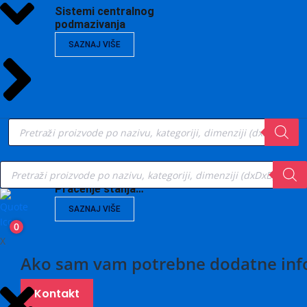
Sistemi centralnog
podmazivanja
SAZNAJ VIŠE
Products
search
Products
search
Vibrodijagnostika,
Praćenje stanja…
SAZNAJ VIŠE
0
X
Ako sam vam potrebne dodatne inf
Kontakt