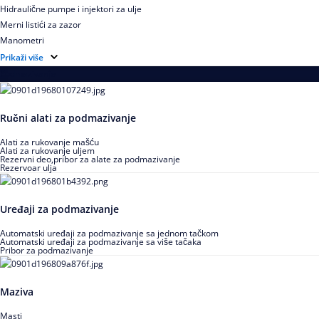
Hidraulične pumpe i injektori za ulje
Merni listići za zazor
Manometri
Hidraulično ulje za montažu i demontažu
Prikaži više
Podmazivanje
Ručni alati za podmazivanje
Alati za rukovanje mašću
Alati za rukovanje uljem
Rezervni deo,pribor za alate za podmazivanje
Rezervoar ulja
Uređaji za podmazivanje
Automatski uređaji za podmazivanje sa jednom tačkom
Automatski uređaji za podmazivanje sa više tačaka
Pribor za podmazivanje
Maziva
Masti