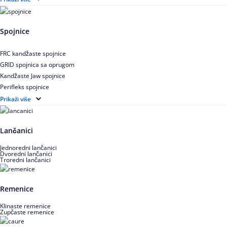
Zupčasti STD kaiš
Uskoprofilno klinasto remenje
Spojnice
Uskoprofilno klinasto remenje spojeno
Uskoprofilno klinasto remenje XP extra power
FRC kandžaste spojnice
Višekanalno remenje PJ,PK
GRID spojnica sa oprugom
Kandžaste Jaw spojnice
Perifleks spojnice
Univerzalne kardanske spojnice
Prikaži više
Zupčaste spojnice
Lančanici
Jednoredni lančanici
Dvoredni lančanici
Troredni lančanici
Remenice
Klinaste remenice
Zupčaste remenice