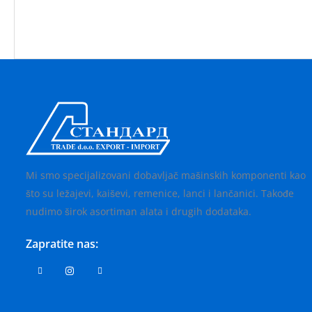
Mi smo specijalizovani dobavljač mašinskih komponenti kao
što su ležajevi, kaiševi, remenice, lanci i lančanici. Takođe
nudimo širok asortiman alata i drugih dodataka.
Zapratite nas: