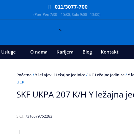
011/3077-700
(Pon–Pet: 7:30 – 15:30, Sub: 9:00 - 13:00)
Usluge
O nama
Karijera
Blog
Kontakt
Početna
/
Y ležajevi i Ležajne jedinice
/
UC Ležajne Jedinice
/
Y l
UCP
SKF UKPA 207 K/H Y ležajna je
SKU:
7316579752282