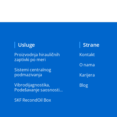
Usluge
Strane
Proizvodnja hirauličnih
Kontakt
zaptivki po meri
O nama
Sistemi centralnog
podmazivanja
Karijera
Vibrodijagnostika,
Blog
Podešavanje saosnosti…
SKF RecondOil Box