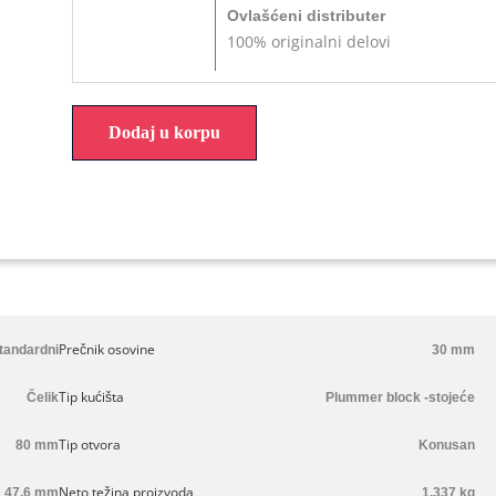
Ovlašćeni distributer
100% originalni delovi
Dodaj u korpu
Prečnik osovine
standardni
30 mm
Tip kućišta
Čelik
Plummer block -stojeće
Tip otvora
80 mm
Konusan
Neto težina proizvoda
47.6 mm
1.337 kg