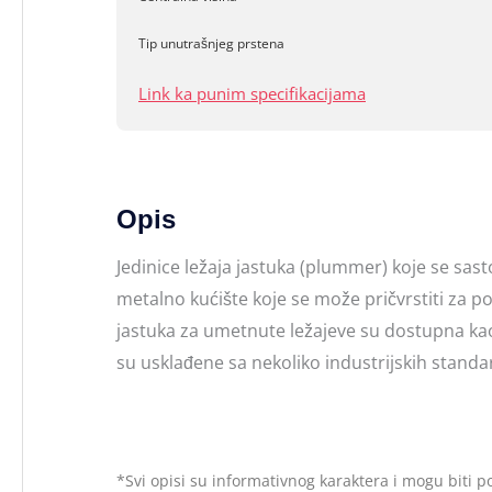
Tip unutrašnjeg prstena
Link ka punim specifikacijama
Opis
Jedinice ležaja jastuka (plummer) koje se sas
metalno kućište koje se može pričvrstiti za p
jastuka za umetnute ležajeve su dostupna ka
su usklađene sa nekoliko industrijskih stand
*Svi opisi su informativnog karaktera i mogu biti