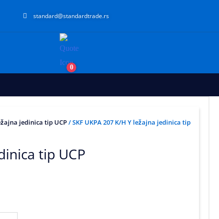
standard@standardtrade.rs
0
ežajna jedinica tip UCP
/ SKF UKPA 207 K/H Y ležajna jedinica tip
dinica tip UCP