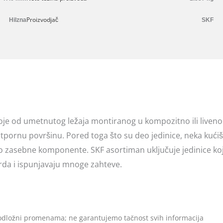
Proizvodjač
Hilzna
SKF
toje od umetnutog ležaja montiranog u kompozitno ili liveno
otpornu površinu. Pored toga što su deo jedinice, neka kućiš
o zasebne komponente. SKF asortiman uključuje jedinice ko
arda i ispunjavaju mnoge zahteve.
 podložni promenama; ne garantujemo tačnost svih informacija