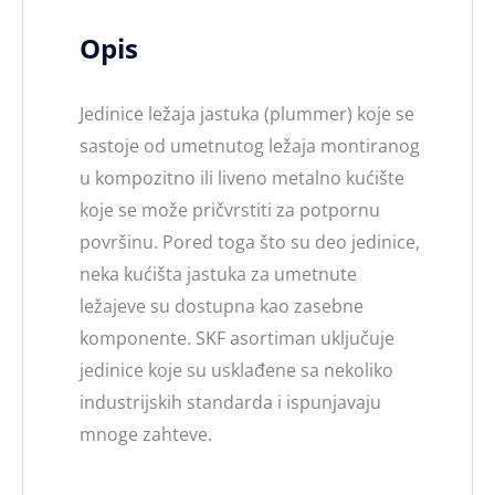
Opis
Jedinice ležaja jastuka (plummer) koje se
sastoje od umetnutog ležaja montiranog
u kompozitno ili liveno metalno kućište
koje se može pričvrstiti za potpornu
površinu. Pored toga što su deo jedinice,
neka kućišta jastuka za umetnute
ležajeve su dostupna kao zasebne
komponente. SKF asortiman uključuje
jedinice koje su usklađene sa nekoliko
industrijskih standarda i ispunjavaju
mnoge zahteve.