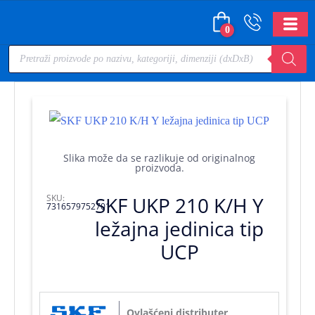
0
Slika može da se razlikuje od originalnog
proizvoda.
SKU:
SKF UKP 210 K/H Y
7316579752701
ležajna jedinica tip
UCP
Ovlašćeni distributer