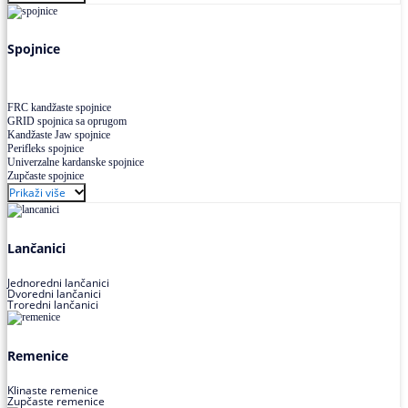
Uskoprofilno klinasto remenje XP extra power
Višekanalno remenje PJ,PK
Spojnice
FRC kandžaste spojnice
GRID spojnica sa oprugom
Kandžaste Jaw spojnice
Perifleks spojnice
Univerzalne kardanske spojnice
Zupčaste spojnice
Prikaži više
Lančanici
Jednoredni lančanici
Dvoredni lančanici
Troredni lančanici
Remenice
Klinaste remenice
Zupčaste remenice