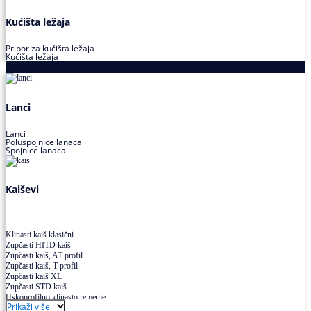
Kućišta ležaja
Pribor za kućišta ležaja
Kućišta ležaja
Proizvodi za prenos snage
Lanci
Lanci
Poluspojnice lanaca
Spojnice lanaca
Kaiševi
Klinasti kaiš klasični
Zupčasti HITD kaiš
Zupčasti kaiš, AT profil
Zupčasti kaiš, T profil
Zupčasti kaiš XL
Zupčasti STD kaiš
Uskoprofilno klinasto remenje
Prikaži više
Uskoprofilno klinasto remenje spojeno