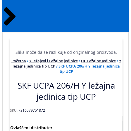
Slika može da se razlikuje od originalnog proizvoda.
Početna
/
Y ležajevi i Ležajne jedinice
/
UC Ležajne Jedinice
/
Y
ležajna jedinica tip UCP
/ SKF UCPA 206/H Y ležajna jedinica
tip UCP
SKF UCPA 206/H Y ležajna
jedinica tip UCP
SKU:
7316579751872
Ovlašćeni distributer