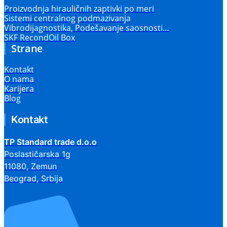
Proizvodnja hirauličnih zaptivki po meri
Sistemi centralnog podmazivanja
Vibrodijagnostika, Podešavanje saosnosti…
SKF RecondOil Box
Strane
Kontakt
O nama
Karijera
Blog
Kontakt
TP Standard trade d.o.o
Poslastičarska 1g
11080, Zemun
Beograd, Srbija