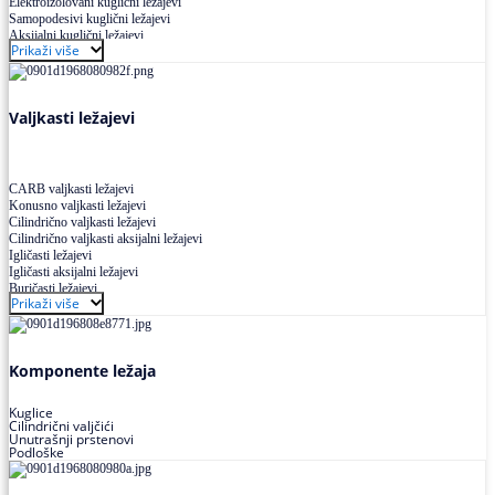
Elektroizolovani kuglični ležajevi
Samopodesivi kuglični ležajevi
Aksijalni kuglični ležajevi
Prikaži više
Kuglični ležajevi od nerđajućeg čelika
Valjkasti ležajevi
CARB valjkasti ležajevi
Konusno valjkasti ležajevi
Cilindrično valjkasti ležajevi
Cilindrično valjkasti aksijalni ležajevi
Igličasti ležajevi
Igličasti aksijalni ležajevi
Buričasti ležajevi
Prikaži više
Buričasti zaptiveni ležajevi
Buričasti aksijalni ležajevi
Komponente ležaja
Kuglice
Cilindrični valjčići
Unutrašnji prstenovi
Podloške