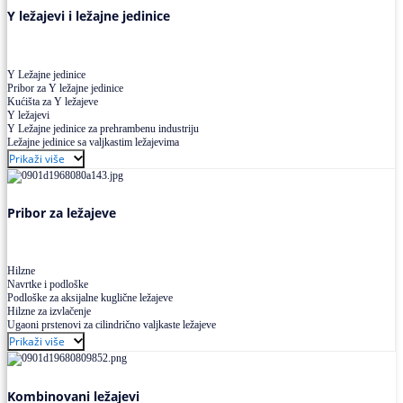
Y ležajevi i ležajne jedinice
Y Ležajne jedinice
Pribor za Y ležajne jedinice
Kućišta za Y ležajeve
Y ležajevi
Y Ležajne jedinice za prehrambenu industriju
Ležajne jedinice sa valjkastim ležajevima
Prikaži više
Pribor za ležajeve
Hilzne
Navrtke i podloške
Podloške za aksijalne kuglične ležajeve
Hilzne za izvlačenje
Ugaoni prstenovi za cilindrično valjkaste ležajeve
Prikaži više
Kombinovani ležajevi