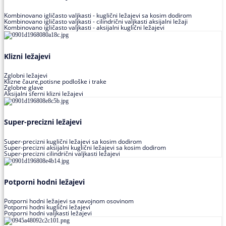
Kombinovano igličasto valjkasti - kuglični ležajevi sa kosim dodirom
Kombinovano igličasto valjkasti - cilindrični valjkasti aksijalni ležaji
Kombinovano igličasto valjkasti - aksijalni kuglični ležajevi
Klizni ležajevi
Zglobni ležajevi
Klizne čaure,potisne podloške i trake
Zglobne glave
Aksijalni sferni klizni ležajevi
Super-precizni ležajevi
Super-precizni kuglični ležajevi sa kosim dodirom
Super-precizni aksijalni kuglični ležajevi sa kosim dodirom
Super-precizni cilindrični valjkasti ležajevi
Potporni hodni ležajevi
Potporni hodni ležajevi sa navojnom osovinom
Potporni hodni kuglični ležajevi
Potporni hodni valjkasti ležajevi