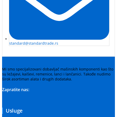
standard@standardtrade.rs
Mi smo specijalizovani dobavljač mašinskih komponenti kao što
su ležajevi, kaiševi, remenice, lanci i lančanici. Takođe nudimo
širok asortiman alata i drugih dodataka.
Zapratite nas:
Usluge