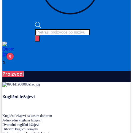
Products
search
0
X
Proizvodi
Ležajevi
Kuglični ležajevi
Kuglični ležajevi sa kosim dodirom
Jednoredni kuglični ležajevi
Dvoredni kuglični ležajevi
Hibridni kuglični ležajevi