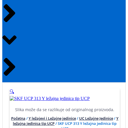
🔍
Slika može da se razlikuje od originalnog proizvoda.
Početna
/
Y ležajevi i Ležajne jedinice
/
UC Ležajne Jedinice
/
Y
ležajna jedinica tip UCP
/ SKF UCP 313 Y ležajna jedinica tip