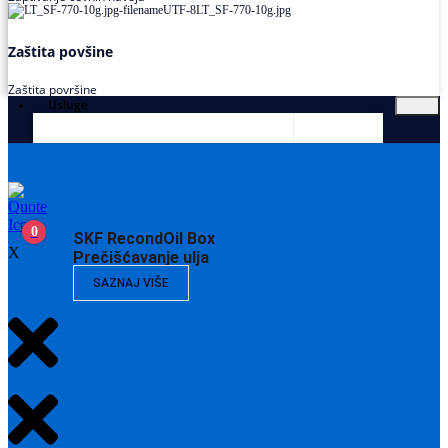
Zaštita povšine
Zaštita površine
Usluge
0
SKF RecondOil Box
X
Prečišćavanje ulja
SAZNAJ VIŠE