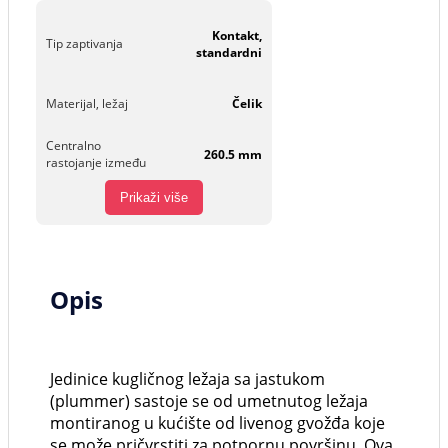
Kontakt,
Tip zaptivanja
standardni
Materijal, ležaj
Čelik
Centralno
260.5 mm
rastojanje između
Prikaži više
Opis
Jedinice kugličnog ležaja sa jastukom
(plummer) sastoje se od umetnutog ležaja
montiranog u kućište od livenog gvožđa koje
se može pričvrstiti za potpornu površinu. Ova