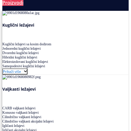
Proizvodi
Ležajevi
Kuglični ležajevi
Kuglični ležajevi sa kosim dodirom
Jednoredni kuglični ležajevi
Dvoredni kuglični ležajevi
Hibridni kuglični ležajevi
Elektroizolovani kuglični ležajevi
Samopodesivi kuglični ležajevi
Aksijalni kuglični ležajevi
Prikaži više
Kuglični ležajevi od nerđajućeg čelika
Valjkasti ležajevi
CARB valjkasti ležajevi
Konusno valjkasti ležajevi
Cilindrično valjkasti ležajevi
Cilindrično valjkasti aksijalni ležajevi
Igličasti ležajevi
Igličasti aksijalni ležajevi