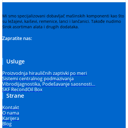
Mi smo specijalizovani dobavljač mašinskih komponenti kao što
su ležajevi, kaiševi, remenice, lanci i lančanici. Takođe nudimo
širok asortiman alata i drugih dodataka.
Zapratite nas:
Usluge
Proizvodnja hirauličnih zaptivki po meri
Sistemi centralnog podmazivanja
Vibrodijagnostika, Podešavanje saosnosti…
SKF RecondOil Box
Strane
Kontakt
O nama
Karijera
Blog