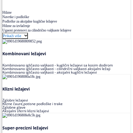
Hilzne
Navrtke i podloške
Podloške za aksijalne kuglične ležajeve
Hilzne za izvlačenje
Ugaoni prstenovi za cilindrično valjkaste ležajeve
Prikaži više
Kombinovani ležajevi
Kombinovano igličasto valjkasti - kuglični ležajevi sa kosim dodirom
Kombinovano igličasto valjkasti - cilindrični valjkasti aksijalni ležaji
Kombinovano igličasto valjkasti - aksijalni kuglični ležajevi
Klizni ležajevi
Zglobni ležajevi
Klizne čaure,potisne podloške i trake
Zglobne glave
Aksijalni sferni klizni ležajevi
Super-precizni ležajevi