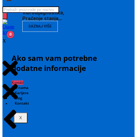
Products
Vibrodijagnostika,
search
Praćenje stanja…
SAZNAJ VIŠE
0
X
Ako sam vam potrebne
dodatne informacije
Kontakt
O nama
Karijera
Blog
Kontakt
X