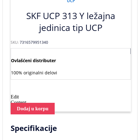
UCP
SKF UCP 313 Y ležajna
jedinica tip UCP
SKU:
7316579951340
Ovlašćeni distributer
100% originalni delovi
Edit
Content
Dodaj u korpu
Specifikacije