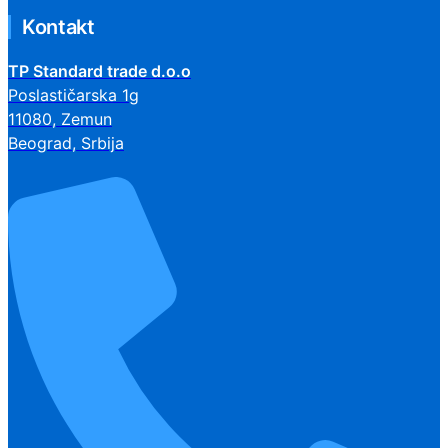
Kontakt
TP Standard trade d.o.o
Poslastičarska 1g
11080, Zemun
Beograd, Srbija