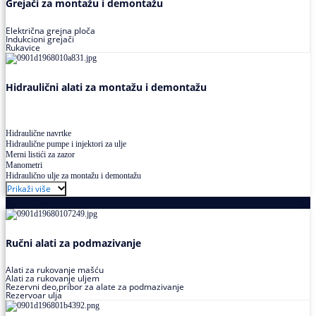
Grejači za montažu i demontažu
Električna grejna ploča
Indukcioni grejači
Rukavice
Hidraulični alati za montažu i demontažu
Hidraulične navrtke
Hidraulične pumpe i injektori za ulje
Merni listići za zazor
Manometri
Hidraulično ulje za montažu i demontažu
Prikaži više
Podmazivanje
Ručni alati za podmazivanje
Alati za rukovanje mašću
Alati za rukovanje uljem
Rezervni deo,pribor za alate za podmazivanje
Rezervoar ulja