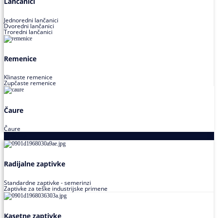
Lančanici
Jednoredni lančanici
Dvoredni lančanici
Troredni lančanici
Remenice
Klinaste remenice
Zupčaste remenice
Čaure
Čaure
Zaptivke
Radijalne zaptivke
Standardne zaptivke - semerinzi
Zaptivke za teške industrijske primene
Kasetne zaptivke