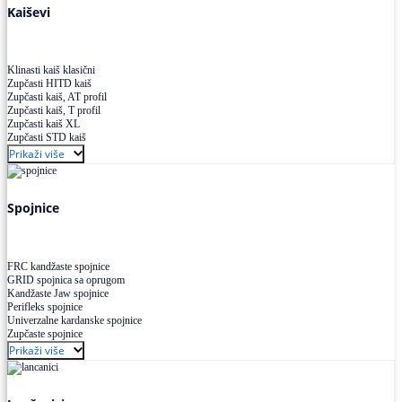
Kaiševi
Klinasti kaiš klasični
Zupčasti HITD kaiš
Zupčasti kaiš, AT profil
Zupčasti kaiš, T profil
Zupčasti kaiš XL
Zupčasti STD kaiš
Uskoprofilno klinasto remenje
Prikaži više
Uskoprofilno klinasto remenje spojeno
Uskoprofilno klinasto remenje XP extra power
Višekanalno remenje PJ,PK
Spojnice
FRC kandžaste spojnice
GRID spojnica sa oprugom
Kandžaste Jaw spojnice
Perifleks spojnice
Univerzalne kardanske spojnice
Zupčaste spojnice
Prikaži više