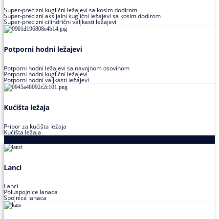
Super-precizni kuglični ležajevi sa kosim dodirom
Super-precizni aksijalni kuglični ležajevi sa kosim dodirom
Super-precizni cilindrični valjkasti ležajevi
Potporni hodni ležajevi
Potporni hodni ležajevi sa navojnom osovinom
Potporni hodni kuglični ležajevi
Potporni hodni valjkasti ležajevi
Kućišta ležaja
Pribor za kućišta ležaja
Kućišta ležaja
Proizvodi za prenos snage
Lanci
Lanci
Poluspojnice lanaca
Spojnice lanaca