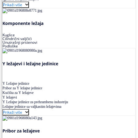
Buričasti ležajevi
Prikaži više
Buričasti zaptiveni ležajevi
Buričasti aksijalni ležajevi
Komponente ležaja
Kuglice
Cilindrični valjčići
Unutrašnji prstenovi
Podloške
Y ležajevi i ležajne jedinice
Y Ležajne jedinice
Pribor za Y ležajne jedinice
Kućišta za Y ležajeve
Y ležajevi
Y Ležajne jedinice za prehrambenu industriju
Ležajne jedinice sa valjkastim ležajevima
Prikaži više
Pribor za ležajeve