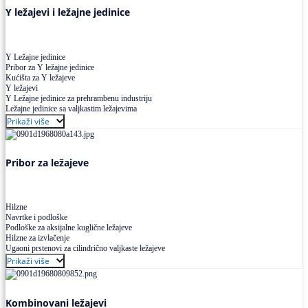
Y ležajevi i ležajne jedinice
Y Ležajne jedinice
Pribor za Y ležajne jedinice
Kućišta za Y ležajeve
Y ležajevi
Y Ležajne jedinice za prehrambenu industriju
Ležajne jedinice sa valjkastim ležajevima
Prikaži više
Pribor za ležajeve
Hilzne
Navrtke i podloške
Podloške za aksijalne kuglične ležajeve
Hilzne za izvlačenje
Ugaoni prstenovi za cilindrično valjkaste ležajeve
Prikaži više
Kombinovani ležajevi