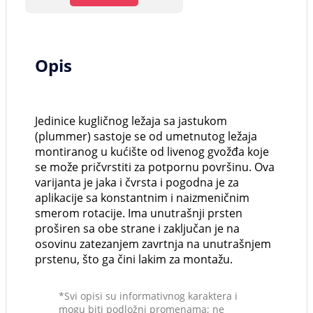
Opis
Jedinice kugličnog ležaja sa jastukom
(plummer) sastoje se od umetnutog ležaja
montiranog u kućište od livenog gvožđa koje
se može pričvrstiti za potpornu površinu. Ova
varijanta je jaka i čvrsta i pogodna je za
aplikacije sa konstantnim i naizmeničnim
smerom rotacije. Ima unutrašnji prsten
proširen sa obe strane i zaključan je na
osovinu zatezanjem zavrtnja na unutrašnjem
prstenu, što ga čini lakim za montažu.
*Svi opisi su informativnog karaktera i
mogu biti podložni promenama; ne