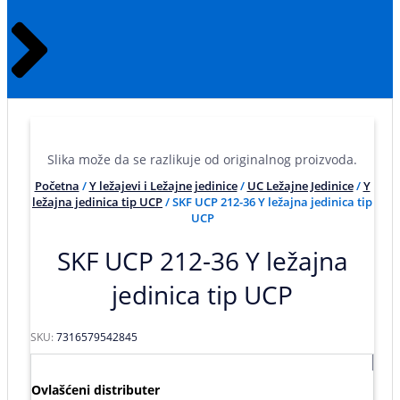
Slika može da se razlikuje od originalnog proizvoda.
Početna
/
Y ležajevi i Ležajne jedinice
/
UC Ležajne Jedinice
/
Y
ležajna jedinica tip UCP
/ SKF UCP 212-36 Y ležajna jedinica tip
UCP
SKF UCP 212-36 Y ležajna
jedinica tip UCP
SKU:
7316579542845
Ovlašćeni distributer