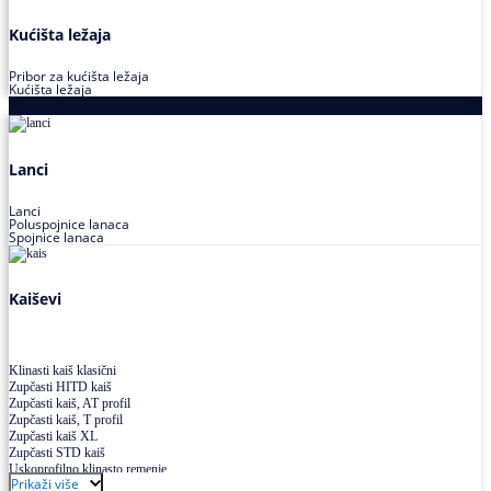
Kućišta ležaja
Pribor za kućišta ležaja
Kućišta ležaja
Proizvodi za prenos snage
Lanci
Lanci
Poluspojnice lanaca
Spojnice lanaca
Kaiševi
Klinasti kaiš klasični
Zupčasti HITD kaiš
Zupčasti kaiš, AT profil
Zupčasti kaiš, T profil
Zupčasti kaiš XL
Zupčasti STD kaiš
Uskoprofilno klinasto remenje
Prikaži više
Uskoprofilno klinasto remenje spojeno