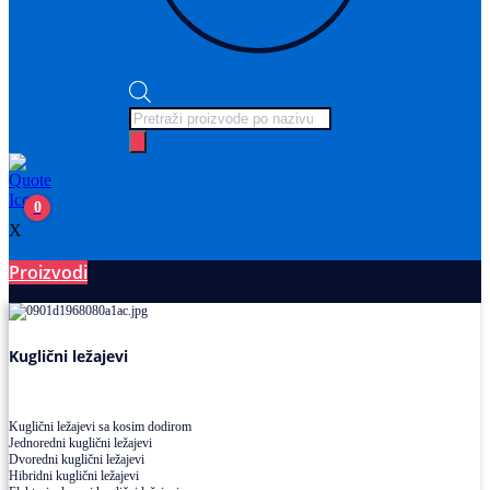
Products
search
0
X
Proizvodi
Ležajevi
Kuglični ležajevi
Kuglični ležajevi sa kosim dodirom
Jednoredni kuglični ležajevi
Dvoredni kuglični ležajevi
Hibridni kuglični ležajevi