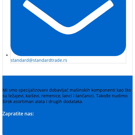
standard@standardtrade.rs
Mi smo specijalizovani dobavljač mašinskih komponenti kao što
su ležajevi, kaiševi, remenice, lanci i lančanici. Takođe nudimo
širok asortiman alata i drugih dodataka.
Zapratite nas: