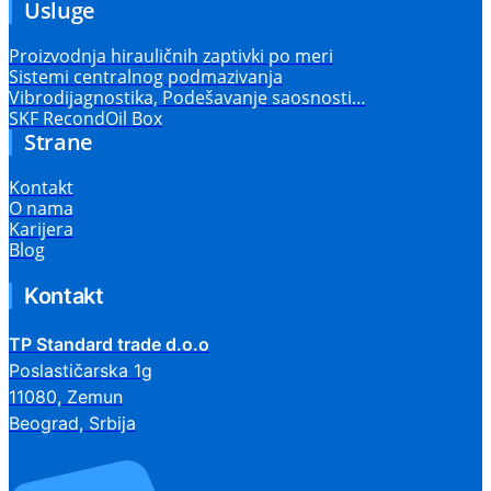
Usluge
Proizvodnja hirauličnih zaptivki po meri
Sistemi centralnog podmazivanja
Vibrodijagnostika, Podešavanje saosnosti…
SKF RecondOil Box
Strane
Kontakt
O nama
Karijera
Blog
Kontakt
TP Standard trade d.o.o
Poslastičarska 1g
11080, Zemun
Beograd, Srbija