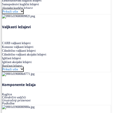
Elektroizolovani kuglični ležajevi
Samopodesivi kuglični ležajevi
Aksijalni kuglični ležajevi
Prikaži više
Kuglični ležajevi od nerđajućeg čelika
Valjkasti ležajevi
CARB valjkasti ležajevi
Konusno valjkasti ležajevi
Cilindrično valjkasti ležajevi
Cilindrično valjkasti aksijalni ležajevi
Igličasti ležajevi
Igličasti aksijalni ležajevi
Buričasti ležajevi
Prikaži više
Buričasti zaptiveni ležajevi
Buričasti aksijalni ležajevi
Komponente ležaja
Kuglice
Cilindrični valjčići
Unutrašnji prstenovi
Podloške