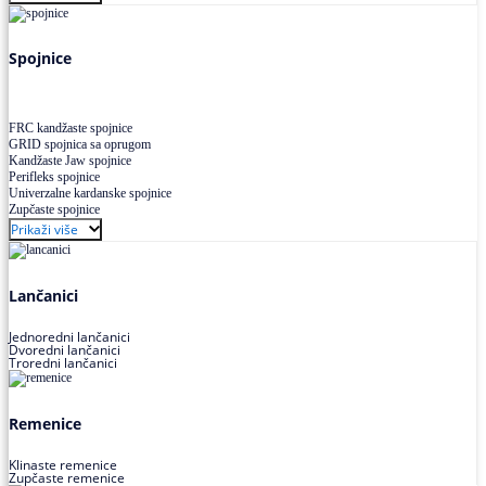
Uskoprofilno klinasto remenje XP extra power
Višekanalno remenje PJ,PK
Spojnice
FRC kandžaste spojnice
GRID spojnica sa oprugom
Kandžaste Jaw spojnice
Perifleks spojnice
Univerzalne kardanske spojnice
Zupčaste spojnice
Prikaži više
Lančanici
Jednoredni lančanici
Dvoredni lančanici
Troredni lančanici
Remenice
Klinaste remenice
Zupčaste remenice