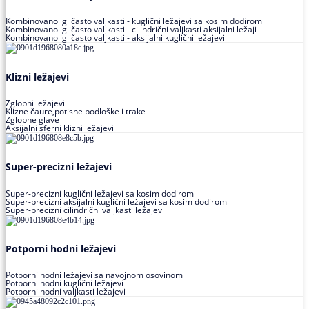
Kombinovano igličasto valjkasti - kuglični ležajevi sa kosim dodirom
Kombinovano igličasto valjkasti - cilindrični valjkasti aksijalni ležaji
Kombinovano igličasto valjkasti - aksijalni kuglični ležajevi
Klizni ležajevi
Zglobni ležajevi
Klizne čaure,potisne podloške i trake
Zglobne glave
Aksijalni sferni klizni ležajevi
Super-precizni ležajevi
Super-precizni kuglični ležajevi sa kosim dodirom
Super-precizni aksijalni kuglični ležajevi sa kosim dodirom
Super-precizni cilindrični valjkasti ležajevi
Potporni hodni ležajevi
Potporni hodni ležajevi sa navojnom osovinom
Potporni hodni kuglični ležajevi
Potporni hodni valjkasti ležajevi