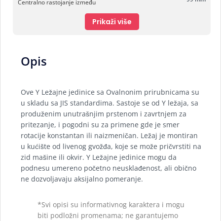
Centralno rastojanje između
Prikaži više
Opis
Ove Y Ležajne jedinice sa Ovalnonim prirubnicama su
u skladu sa JIS standardima. Sastoje se od Y ležaja, sa
produženim unutrašnjim prstenom i zavrtnjem za
pritezanje, i pogodni su za primene gde je smer
rotacije konstantan ili naizmeničan. Ležaj je montiran
u kućište od livenog gvožđa, koje se može pričvrstiti na
zid mašine ili okvir. Y Ležajne jedinice mogu da
podnesu umereno početno neusklađenost, ali obično
ne dozvoljavaju aksijalno pomeranje.
*Svi opisi su informativnog karaktera i mogu
biti podložni promenama; ne garantujemo