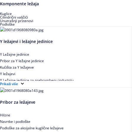
Buričasti zaptiveni ležajevi
Komponente ležaja
Buričasti aksijalni ležajevi
Kuglice
Cilindrični valjčići
Unutrašnji prstenovi
Podloške
Y ležajevi i ležajne jedinice
Y Ležajne jedinice
Pribor za Y ležajne jedinice
Kućišta za Y ležajeve
Y ležajevi
Y Ležajne jedinice za prehrambenu industriju
Prikaži više
Ležajne jedinice sa valjkastim ležajevima
Pribor za ležajeve
Hilzne
Navrtke i podloške
Podloške za aksijalne kuglične ležajeve