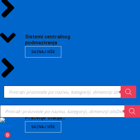
Sistemi centralnog
podmazivanja
SAZNAJ VIŠE
Products
search
Products
search
Vibrodijagnostika,
Praćenje stanja…
SAZNAJ VIŠE
0