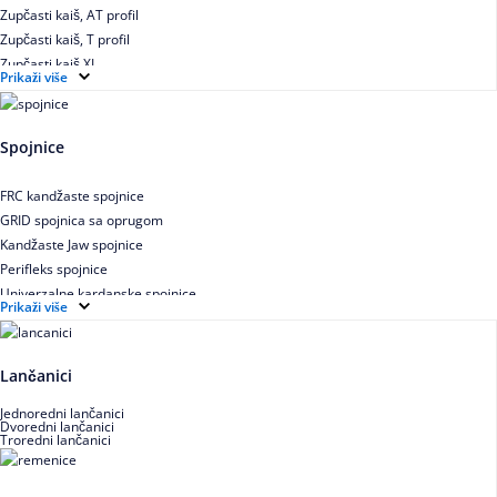
Zupčasti kaiš, AT profil
Zupčasti kaiš, T profil
Zupčasti kaiš XL
Prikaži više
Zupčasti STD kaiš
Uskoprofilno klinasto remenje
Uskoprofilno klinasto remenje spojeno
Spojnice
Uskoprofilno klinasto remenje XP extra power
Višekanalno remenje PJ,PK
FRC kandžaste spojnice
GRID spojnica sa oprugom
Kandžaste Jaw spojnice
Perifleks spojnice
Univerzalne kardanske spojnice
Prikaži više
Zupčaste spojnice
Lančanici
Jednoredni lančanici
Dvoredni lančanici
Troredni lančanici