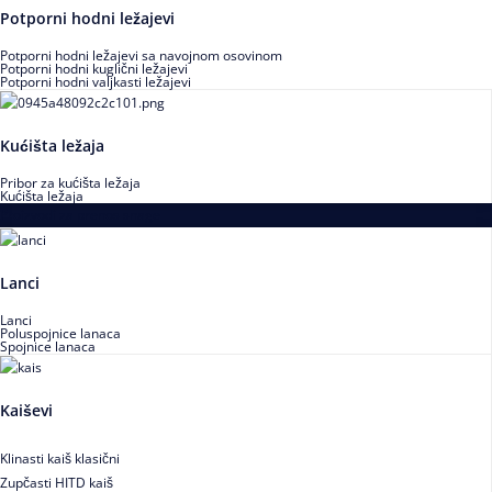
Potporni hodni ležajevi
Potporni hodni ležajevi sa navojnom osovinom
Potporni hodni kuglični ležajevi
Potporni hodni valjkasti ležajevi
Kućišta ležaja
Pribor za kućišta ležaja
Kućišta ležaja
Proizvodi za prenos snage
Lanci
Lanci
Poluspojnice lanaca
Spojnice lanaca
Kaiševi
Klinasti kaiš klasični
Zupčasti HITD kaiš