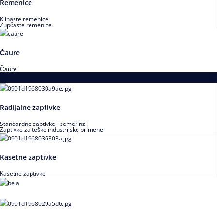
Remenice
Klinaste remenice
Zupčaste remenice
Čaure
Čaure
Zaptivke
Radijalne zaptivke
Standardne zaptivke - semerinzi
Zaptivke za teške industrijske primene
Kasetne zaptivke
Kasetne zaptivke