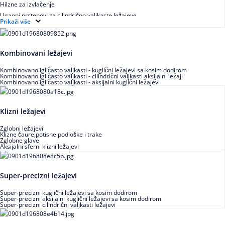
Hilzne za izvlačenje
Ugaoni prstenovi za cilindrično valjkaste ležajeve
Prikaži više
Kombinovani ležajevi
Kombinovano igličasto valjkasti - kuglični ležajevi sa kosim dodirom
Kombinovano igličasto valjkasti - cilindrični valjkasti aksijalni ležaji
Kombinovano igličasto valjkasti - aksijalni kuglični ležajevi
Klizni ležajevi
Zglobni ležajevi
Klizne čaure,potisne podloške i trake
Zglobne glave
Aksijalni sferni klizni ležajevi
Super-precizni ležajevi
Super-precizni kuglični ležajevi sa kosim dodirom
Super-precizni aksijalni kuglični ležajevi sa kosim dodirom
Super-precizni cilindrični valjkasti ležajevi