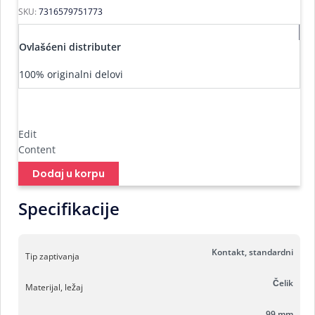
SKU:
7316579751773
Ovlašćeni distributer
100% originalni delovi
Edit
Content
Dodaj u korpu
Specifikacije
Kontakt, standardni
Tip zaptivanja
Čelik
Materijal, ležaj
99 mm