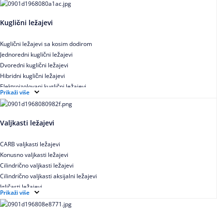
Kuglični ležajevi
Kuglični ležajevi sa kosim dodirom
Jednoredni kuglični ležajevi
Dvoredni kuglični ležajevi
Hibridni kuglični ležajevi
Elektroizolovani kuglični ležajevi
Prikaži više
Samopodesivi kuglični ležajevi
Aksijalni kuglični ležajevi
Kuglični ležajevi od nerđajućeg čelika
Valjkasti ležajevi
CARB valjkasti ležajevi
Konusno valjkasti ležajevi
Cilindrično valjkasti ležajevi
Cilindrično valjkasti aksijalni ležajevi
Igličasti ležajevi
Prikaži više
Igličasti aksijalni ležajevi
Buričasti ležajevi