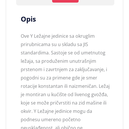
Opis
Ove Y Ležajne jedinice sa okruglim
prirubnicama su u skladu sa JIS
standardima. Sastoje se od umetnutog
ležaja, sa produženim unutrašnjim
prstenom i zavrtnjem za zaključavanje, i
pogodni su za primene gde je smer
rotacije konstantan ili naizmeničan. Ležaj
je montiran u kućište od livenog gvožđa,
koje se može pričvrstiti na zid mašine ili
okvir. Y Ležajne jedinice mogu da
podnesu umereno početno
neusklađenost, ali obično ne