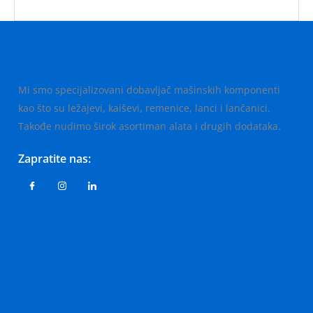
Mi smo specijalizovani dobavljač mašinskih komponenti
kao što su ležajevi, kaiševi, remenice, lanci i lančanici.
Takođe nudimo širok asortiman alata i drugih dodataka.
Zapratite nas: