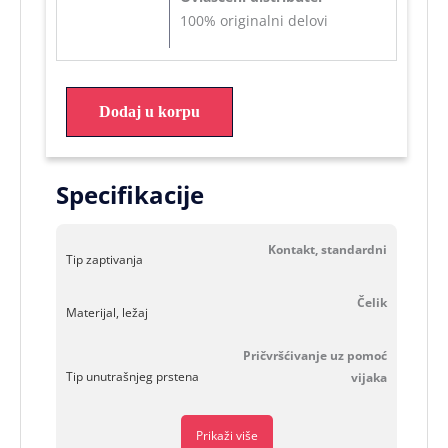
100% originalni delovi
Dodaj u korpu
Specifikacije
Kontakt, standardni
Tip zaptivanja
Čelik
Materijal, ležaj
Pričvršćivanje uz pomoć
Tip unutrašnjeg prstena
vijaka
Prikaži više