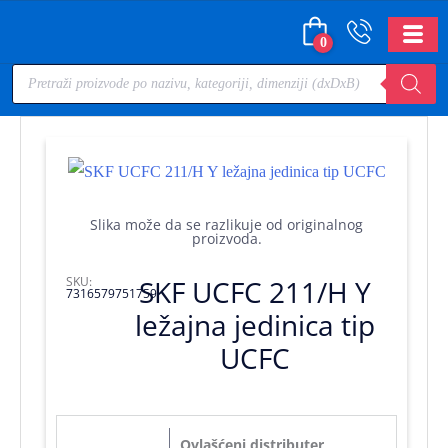
0
Slika može da se razlikuje od originalnog
proizvoda.
SKU:
SKF UCFC 211/H Y
7316579751759
ležajna jedinica tip
UCFC
Ovlašćeni distributer