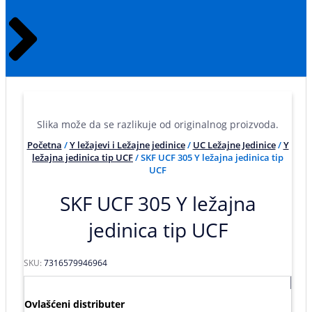
Slika može da se razlikuje od originalnog proizvoda.
Početna
/
Y ležajevi i Ležajne jedinice
/
UC Ležajne Jedinice
/
Y
ležajna jedinica tip UCF
/ SKF UCF 305 Y ležajna jedinica tip
UCF
SKF UCF 305 Y ležajna
jedinica tip UCF
SKU:
7316579946964
Ovlašćeni distributer