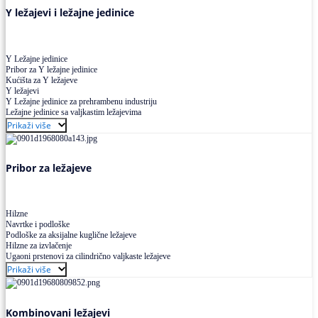
Y ležajevi i ležajne jedinice
Y Ležajne jedinice
Pribor za Y ležajne jedinice
Kućišta za Y ležajeve
Y ležajevi
Y Ležajne jedinice za prehrambenu industriju
Ležajne jedinice sa valjkastim ležajevima
Prikaži više
Pribor za ležajeve
Hilzne
Navrtke i podloške
Podloške za aksijalne kuglične ležajeve
Hilzne za izvlačenje
Ugaoni prstenovi za cilindrično valjkaste ležajeve
Prikaži više
Kombinovani ležajevi