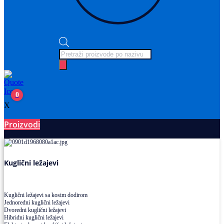
Products
search
0
X
Proizvodi
Ležajevi
Kuglični ležajevi
Kuglični ležajevi sa kosim dodirom
Jednoredni kuglični ležajevi
Dvoredni kuglični ležajevi
Hibridni kuglični ležajevi