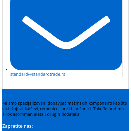
standard@standardtrade.rs
Mi smo specijalizovani dobavljač mašinskih komponenti kao što
su ležajevi, kaiševi, remenice, lanci i lančanici. Takođe nudimo
širok asortiman alata i drugih dodataka.
Zapratite nas: