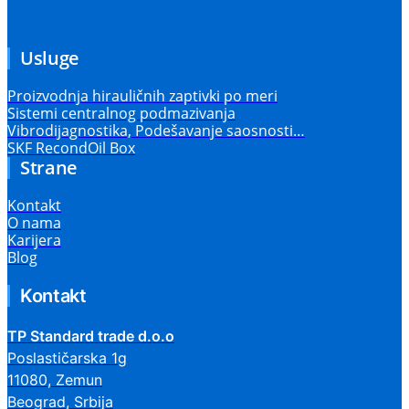
Usluge
Proizvodnja hirauličnih zaptivki po meri
Sistemi centralnog podmazivanja
Vibrodijagnostika, Podešavanje saosnosti…
SKF RecondOil Box
Strane
Kontakt
O nama
Karijera
Blog
Kontakt
TP Standard trade d.o.o
Poslastičarska 1g
11080, Zemun
Beograd, Srbija