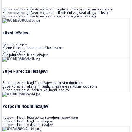
Kombinovano igličasto valjkasti - kuglični ležajevi sa kosim dodirom
Kombinovano igličasto valjkasti - cilindrični valjkasti aksijalni ležaji
Kombinovano igličasto valjkasti - aksijalni kuglični ležajevi
Klizni ležajevi
Zglobni ležajevi
Klizne čaure,potisne podloške i trake
Zglobne glave
Aksijalni sferni klizni ležajevi
Super-precizni ležajevi
Super-precizni kuglični ležajevi sa kosim dodirom
Super-precizni aksijalni kuglični ležajevi sa kosim dodirom
Super-precizni cilindrični valjkasti ležajevi
Potporni hodni ležajevi
Potporni hodni ležajevi sa navojnom osovinom
Potporni hodni kuglični ležajevi
Potporni hodni valjkasti ležajevi