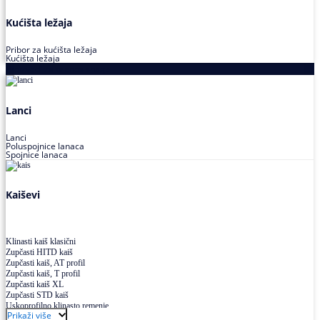
Kućišta ležaja
Pribor za kućišta ležaja
Kućišta ležaja
Proizvodi za prenos snage
Lanci
Lanci
Poluspojnice lanaca
Spojnice lanaca
Kaiševi
Klinasti kaiš klasični
Zupčasti HITD kaiš
Zupčasti kaiš, AT profil
Zupčasti kaiš, T profil
Zupčasti kaiš XL
Zupčasti STD kaiš
Uskoprofilno klinasto remenje
Prikaži više
Uskoprofilno klinasto remenje spojeno