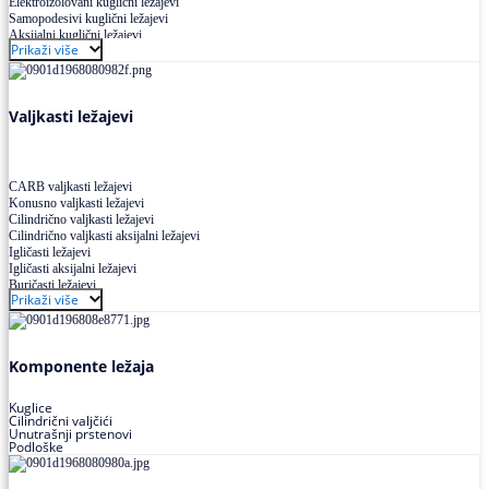
Elektroizolovani kuglični ležajevi
Samopodesivi kuglični ležajevi
Aksijalni kuglični ležajevi
Prikaži više
Kuglični ležajevi od nerđajućeg čelika
Valjkasti ležajevi
CARB valjkasti ležajevi
Konusno valjkasti ležajevi
Cilindrično valjkasti ležajevi
Cilindrično valjkasti aksijalni ležajevi
Igličasti ležajevi
Igličasti aksijalni ležajevi
Buričasti ležajevi
Prikaži više
Buričasti zaptiveni ležajevi
Buričasti aksijalni ležajevi
Komponente ležaja
Kuglice
Cilindrični valjčići
Unutrašnji prstenovi
Podloške