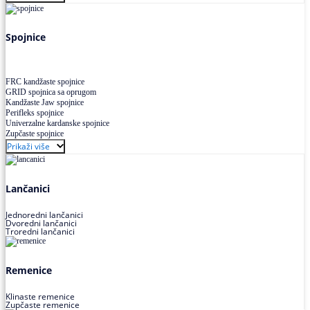
Uskoprofilno klinasto remenje XP extra power
Višekanalno remenje PJ,PK
Spojnice
FRC kandžaste spojnice
GRID spojnica sa oprugom
Kandžaste Jaw spojnice
Perifleks spojnice
Univerzalne kardanske spojnice
Zupčaste spojnice
Prikaži više
Lančanici
Jednoredni lančanici
Dvoredni lančanici
Troredni lančanici
Remenice
Klinaste remenice
Zupčaste remenice