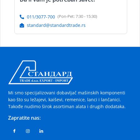
(Pon-Pet: 7:30 - 15:30)
011/3077-700
standard@standardtrade.rs
Mi smo specijalizovani dobavljač mašinskih komponenti
kao što su ležajevi, kaiševi, remenice, lanci i lančanici.
Takođe nudimo širok asortiman alata i drugih dodataka.
Zapratite nas: