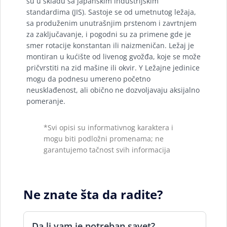
su u skladu sa japanskim industrijskim
standardima (JIS). Sastoje se od umetnutog ležaja,
sa produženim unutrašnjim prstenom i zavrtnjem
za zaključavanje, i pogodni su za primene gde je
smer rotacije konstantan ili naizmeničan. Ležaj je
montiran u kućište od livenog gvožđa, koje se može
pričvrstiti na zid mašine ili okvir. Y Ležajne jedinice
mogu da podnesu umereno početno
neusklađenost, ali obično ne dozvoljavaju aksijalno
pomeranje.
*Svi opisi su informativnog karaktera i
mogu biti podložni promenama; ne
garantujemo tačnost svih informacija
Ne znate šta da radite?
Da li vam je potreban savet?