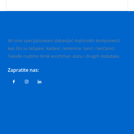
Mi smo specijalizovani dobavljač mašinskih komponenti
kao što su ležajevi, kaiševi, remenice, lanci i lančanici.
Takođe nudimo širok asortiman alata i drugih dodataka.
Zapratite nas: