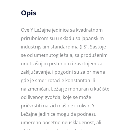
Opis
Ove Y Ležajne jedinice sa kvadratnom
prirubnicom su u skladu sa japanskim
industrijskim standardima (JIS). Sastoje
se od umetnutog ležaja, sa produženim
unutrašnjim prstenom i zavrtnjem za
zaključavanje, i pogodni su za primene
gde je smer rotacije konstantan ili
naizmeničan. Ležaj je montiran u kućište
od livenog gvožđa, koje se može
pričvrstiti na zid mašine ili okvir. Y
Ležajne jedinice mogu da podnesu
umereno početno neusklađenost, ali