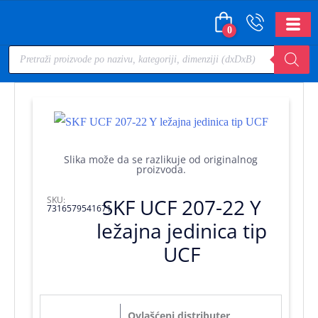
0
Slika može da se razlikuje od originalnog
proizvoda.
SKU:
SKF UCF 207-22 Y
7316579541671
ležajna jedinica tip
UCF
Ovlašćeni distributer