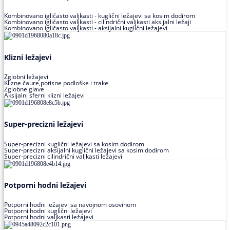
Kombinovano igličasto valjkasti - kuglični ležajevi sa kosim dodirom
Kombinovano igličasto valjkasti - cilindrični valjkasti aksijalni ležaji
Kombinovano igličasto valjkasti - aksijalni kuglični ležajevi
Klizni ležajevi
Zglobni ležajevi
Klizne čaure,potisne podloške i trake
Zglobne glave
Aksijalni sferni klizni ležajevi
Super-precizni ležajevi
Super-precizni kuglični ležajevi sa kosim dodirom
Super-precizni aksijalni kuglični ležajevi sa kosim dodirom
Super-precizni cilindrični valjkasti ležajevi
Potporni hodni ležajevi
Potporni hodni ležajevi sa navojnom osovinom
Potporni hodni kuglični ležajevi
Potporni hodni valjkasti ležajevi