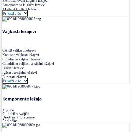
Elektroizolovani kuglični ležajevi
Samopodesivi kuglični ležajevi
Aksijalni kuglični ležajevi
Prikaži više
Kuglični ležajevi od nerđajućeg čelika
Valjkasti ležajevi
CARB valjkasti ležajevi
Konusno valjkasti ležajevi
Cilindrično valjkasti ležajevi
Cilindrično valjkasti aksijalni ležajevi
Igličasti ležajevi
Igličasti aksijalni ležajevi
Buričasti ležajevi
Prikaži više
Buričasti zaptiveni ležajevi
Buričasti aksijalni ležajevi
Komponente ležaja
Kuglice
Cilindrični valjčići
Unutrašnji prstenovi
Podloške