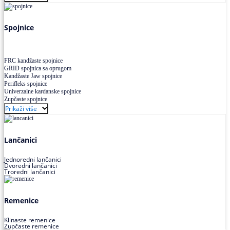
Uskoprofilno klinasto remenje XP extra power
Višekanalno remenje PJ,PK
Spojnice
FRC kandžaste spojnice
GRID spojnica sa oprugom
Kandžaste Jaw spojnice
Perifleks spojnice
Univerzalne kardanske spojnice
Zupčaste spojnice
Prikaži više
Lančanici
Jednoredni lančanici
Dvoredni lančanici
Troredni lančanici
Remenice
Klinaste remenice
Zupčaste remenice