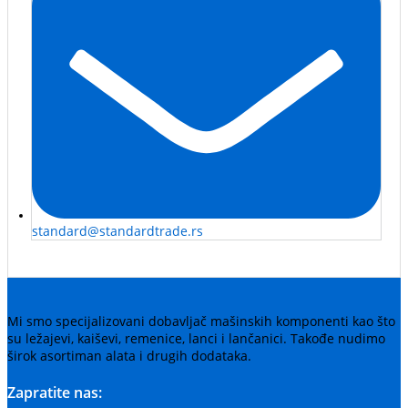
standard@standardtrade.rs
Mi smo specijalizovani dobavljač mašinskih komponenti kao što
su ležajevi, kaiševi, remenice, lanci i lančanici. Takođe nudimo
širok asortiman alata i drugih dodataka.
Zapratite nas: