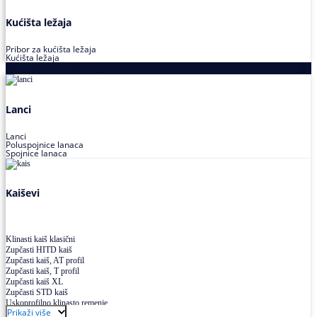
Kućišta ležaja
Pribor za kućišta ležaja
Kućišta ležaja
Proizvodi za prenos snage
Lanci
Lanci
Poluspojnice lanaca
Spojnice lanaca
Kaiševi
Klinasti kaiš klasični
Zupčasti HITD kaiš
Zupčasti kaiš, AT profil
Zupčasti kaiš, T profil
Zupčasti kaiš XL
Zupčasti STD kaiš
Uskoprofilno klinasto remenje
Prikaži više
Uskoprofilno klinasto remenje spojeno