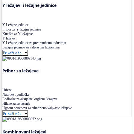
Y ležajevi i ležajne jedinice
Y Ležajne jedinice
Pribor za Y ležajne jedinice
Kućišta za Y ležajeve
Y ležajevi
Y Ležajne jedinice za prehrambenu industriju
Ležajne jedinice sa valjkastim ležajevima
Prikaži više
Pribor za ležajeve
Hilzne
Navrtke i podloške
Podloške za aksijalne kuglične ležajeve
Hilzne za izvlačenje
Ugaoni prstenovi za cilindrično valjkaste ležajeve
Prikaži više
Kombinovani ležajevi