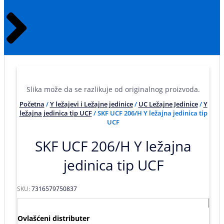
Slika može da se razlikuje od originalnog proizvoda.
Početna
/
Y ležajevi i Ležajne jedinice
/
UC Ležajne Jedinice
/
Y
ležajna jedinica tip UCF
/ SKF UCF 206/H Y ležajna jedinica tip
UCF
SKF UCF 206/H Y ležajna
jedinica tip UCF
SKU:
7316579750837
Ovlašćeni distributer