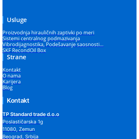
Usluge
Proizvodnja hirauličnih zaptivki po meri
Sistemi centralnog podmazivanja
Vibrodijagnostika, Podešavanje saosnosti…
SKF RecondOil Box
Strane
Kontakt
O nama
Karijera
Blog
Kontakt
TP Standard trade d.o.o
Poslastičarska 1g
11080, Zemun
Beograd, Srbija