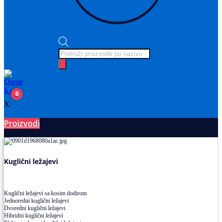
Products
search
0
X
Proizvodi
Ležajevi
Kuglični ležajevi
Kuglični ležajevi sa kosim dodirom
Jednoredni kuglični ležajevi
Dvoredni kuglični ležajevi
Hibridni kuglični ležajevi