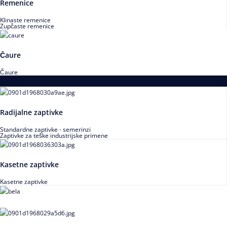
Remenice
Klinaste remenice
Zupčaste remenice
Čaure
Čaure
Zaptivke
Radijalne zaptivke
Standardne zaptivke - semerinzi
Zaptivke za teške industrijske primene
Kasetne zaptivke
Kasetne zaptivke