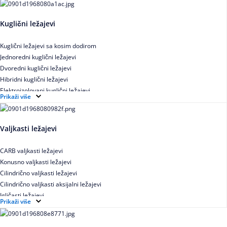
Kuglični ležajevi
Kuglični ležajevi sa kosim dodirom
Jednoredni kuglični ležajevi
Dvoredni kuglični ležajevi
Hibridni kuglični ležajevi
Elektroizolovani kuglični ležajevi
Prikaži više
Samopodesivi kuglični ležajevi
Aksijalni kuglični ležajevi
Kuglični ležajevi od nerđajućeg čelika
Valjkasti ležajevi
CARB valjkasti ležajevi
Konusno valjkasti ležajevi
Cilindrično valjkasti ležajevi
Cilindrično valjkasti aksijalni ležajevi
Igličasti ležajevi
Prikaži više
Igličasti aksijalni ležajevi
Buričasti ležajevi