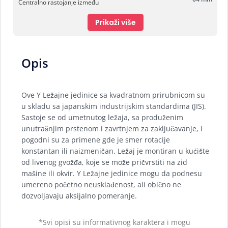
Centralno rastojanje između
Prikaži više
Opis
Ove Y Ležajne jedinice sa kvadratnom prirubnicom su
u skladu sa japanskim industrijskim standardima (JIS).
Sastoje se od umetnutog ležaja, sa produženim
unutrašnjim prstenom i zavrtnjem za zaključavanje, i
pogodni su za primene gde je smer rotacije
konstantan ili naizmeničan. Ležaj je montiran u kućište
od livenog gvožđa, koje se može pričvrstiti na zid
mašine ili okvir. Y Ležajne jedinice mogu da podnesu
umereno početno neusklađenost, ali obično ne
dozvoljavaju aksijalno pomeranje.
*Svi opisi su informativnog karaktera i mogu