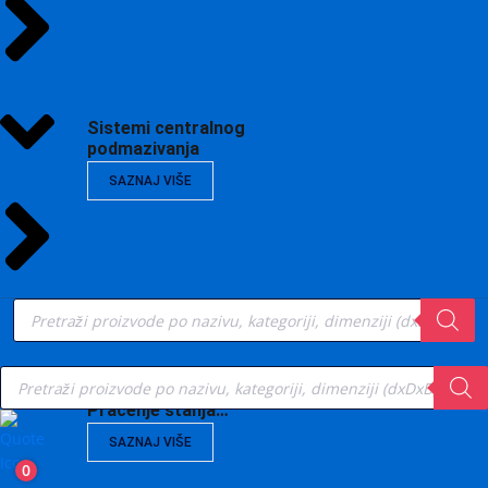
Sistemi centralnog
podmazivanja
SAZNAJ VIŠE
Products
search
Products
search
Vibrodijagnostika,
Praćenje stanja…
SAZNAJ VIŠE
0