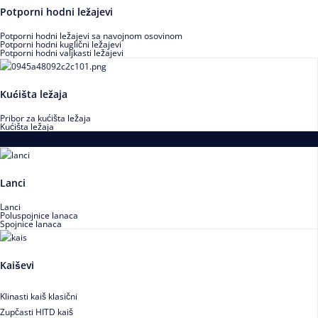
Potporni hodni ležajevi
Potporni hodni ležajevi sa navojnom osovinom
Potporni hodni kuglični ležajevi
Potporni hodni valjkasti ležajevi
Kućišta ležaja
Pribor za kućišta ležaja
Kućišta ležaja
Proizvodi za prenos snage
Lanci
Lanci
Poluspojnice lanaca
Spojnice lanaca
Kaiševi
Klinasti kaiš klasični
Zupčasti HITD kaiš