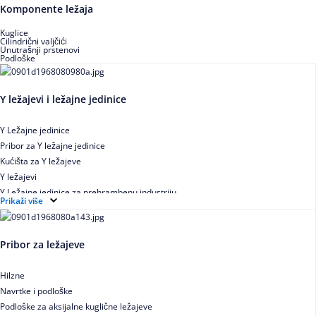
Buričasti zaptiveni ležajevi
Komponente ležaja
Buričasti aksijalni ležajevi
Kuglice
Cilindrični valjčići
Unutrašnji prstenovi
Podloške
Y ležajevi i ležajne jedinice
Y Ležajne jedinice
Pribor za Y ležajne jedinice
Kućišta za Y ležajeve
Y ležajevi
Y Ležajne jedinice za prehrambenu industriju
Prikaži više
Ležajne jedinice sa valjkastim ležajevima
Pribor za ležajeve
Hilzne
Navrtke i podloške
Podloške za aksijalne kuglične ležajeve