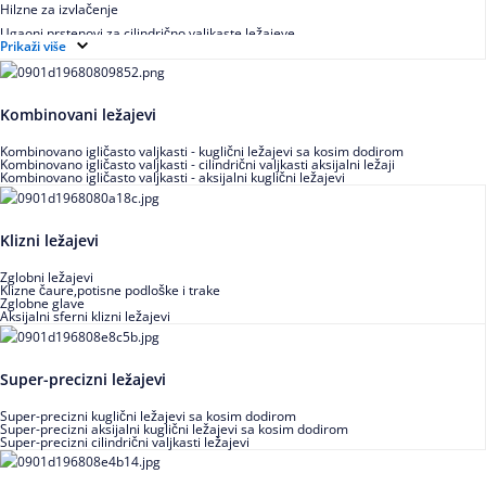
Hilzne za izvlačenje
Ugaoni prstenovi za cilindrično valjkaste ležajeve
Prikaži više
Kombinovani ležajevi
Kombinovano igličasto valjkasti - kuglični ležajevi sa kosim dodirom
Kombinovano igličasto valjkasti - cilindrični valjkasti aksijalni ležaji
Kombinovano igličasto valjkasti - aksijalni kuglični ležajevi
Klizni ležajevi
Zglobni ležajevi
Klizne čaure,potisne podloške i trake
Zglobne glave
Aksijalni sferni klizni ležajevi
Super-precizni ležajevi
Super-precizni kuglični ležajevi sa kosim dodirom
Super-precizni aksijalni kuglični ležajevi sa kosim dodirom
Super-precizni cilindrični valjkasti ležajevi