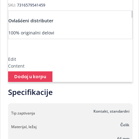
SKU:
7316579541459
Ovlašćeni distributer
100% originalni delovi
Edit
Content
Dodaj u korpu
Specifikacije
Kontakt, standardni
Tip zaptivanja
Čelik
Materijal, ležaj
64 mm