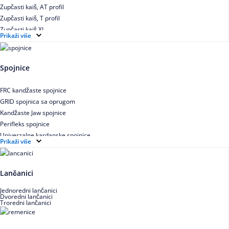
Zupčasti kaiš, AT profil
Zupčasti kaiš, T profil
Zupčasti kaiš XL
Prikaži više
Zupčasti STD kaiš
Uskoprofilno klinasto remenje
Uskoprofilno klinasto remenje spojeno
Spojnice
Uskoprofilno klinasto remenje XP extra power
Višekanalno remenje PJ,PK
FRC kandžaste spojnice
GRID spojnica sa oprugom
Kandžaste Jaw spojnice
Perifleks spojnice
Univerzalne kardanske spojnice
Prikaži više
Zupčaste spojnice
Lančanici
Jednoredni lančanici
Dvoredni lančanici
Troredni lančanici