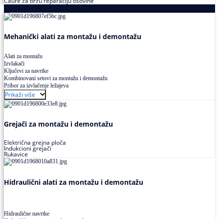
Čaure za brzu reparaciju osovine
Alati za montažu i demontažu ležajeva
Mehanički alati za montažu i demontažu
Alati za montažu
Izvlakači
Ključevi za navrtke
Kombinovani setovi za montažu i demontažu
Pribor za izvlačenje ležajeva
Prikaži više
Grejači za montažu i demontažu
Električna grejna ploča
Indukcioni grejači
Rukavice
Hidraulični alati za montažu i demontažu
Hidraulične navrtke