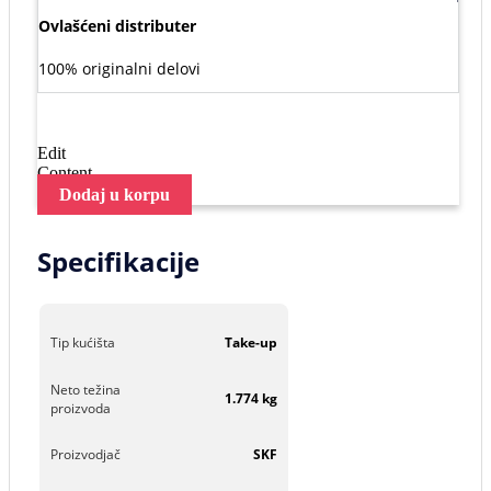
Ovlašćeni distributer
100% originalni delovi
Edit
Content
Dodaj u korpu
Specifikacije
Tip kućišta
Take-up
Neto težina
1.774 kg
proizvoda
Proizvodjač
SKF