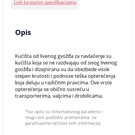
Link ka punim specifikacijama
Opis
Kućišta od livenog gvožđa za navlačenje su
kućišta koja se ne razdvajaju od sivog livenog
gvožđa i dizajnirana su da obezbede visok
stepen krutosti i podnose teška opterećenja
koja deluju u različitim pravcima. Ove vrste
opterećenja se obično susreću u
transporterima, valjcima i drobilicama.
*Svi opisi su informativnog karaktera i
mogu biti podložni promenama; ne
garantujemo tačnost svih informacija