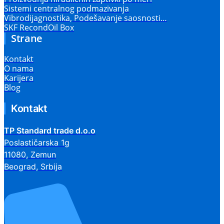
Sistemi centralnog podmazivanja
Vibrodijagnostika, Podešavanje saosnosti…
SKF RecondOil Box
Strane
Kontakt
O nama
Karijera
Blog
Kontakt
TP Standard trade d.o.o
Poslastičarska 1g
11080, Zemun
Beograd, Srbija