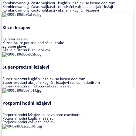
Kombinovano igličasto valjkasti - kuglični ležajevi sa kosim dodirom
Kombinovano igličasto valjkasti - cilindrični valjkasti aksijalni ležaji
Kombinovano igličasto valjkasti - aksijalni kuglični ležajevi
Klizni ležajevi
Zglobni ležajevi
Klizne čaure,potisne podloške i trake
Zglobne glave
Aksijalni sferni klizni ležajevi
Super-precizni ležajevi
Super-precizni kuglični ležajevi sa kosim dodirom
Super-precizni aksijalni kuglični ležajevi sa kosim dodirom
Super-precizni cilindrični valjkasti ležajevi
Potporni hodni ležajevi
Potporni hodni ležajevi sa navojnom osovinom
Potporni hodni kuglični ležajevi
Potporni hodni valjkasti ležajevi