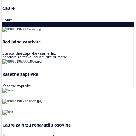
Čaure
Čaure
Zaptivke
Radijalne zaptivke
Standardne zaptivke - semerinzi
Zaptivke za teške industrijske primene
Kasetne zaptivke
Kasetne zaptivke
Čaure za brzu reparaciju osovine