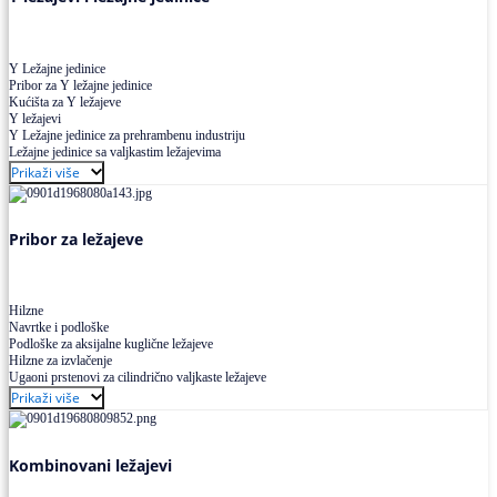
Y Ležajne jedinice
Pribor za Y ležajne jedinice
Kućišta za Y ležajeve
Y ležajevi
Y Ležajne jedinice za prehrambenu industriju
Ležajne jedinice sa valjkastim ležajevima
Prikaži više
Pribor za ležajeve
Hilzne
Navrtke i podloške
Podloške za aksijalne kuglične ležajeve
Hilzne za izvlačenje
Ugaoni prstenovi za cilindrično valjkaste ležajeve
Prikaži više
Kombinovani ležajevi