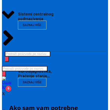
Sistemi centralnog
podmazivanja
SAZNAJ VIŠE
Products
search
Products
Vibrodijagnostika,
search
Praćenje stanja…
SAZNAJ VIŠE
0
X
Ako sam vam potrebne