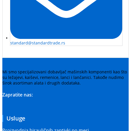
standard@standardtrade.rs
Mi smo specijalizovani dobavljač mašinskih komponenti kao što
su ležajevi, kaiševi, remenice, lanci i lančanici. Takođe nudimo
širok asortiman alata i drugih dodataka.
Zapratite nas:
Usluge
Proizvodnja hirauličnih zaptivki po meri