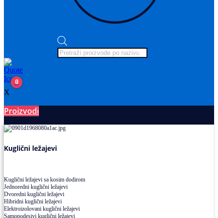
Products
search
0
X
Proizvodi
Ležajevi
Kuglični ležajevi
Kuglični ležajevi sa kosim dodirom
Jednoredni kuglični ležajevi
Dvoredni kuglični ležajevi
Hibridni kuglični ležajevi
Elektroizolovani kuglični ležajevi
Samopodesivi kuglični ležajevi