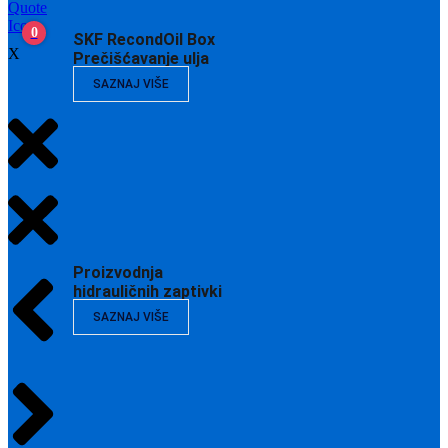
0
SKF RecondOil Box
X
Prečišćavanje ulja
SAZNAJ VIŠE
Proizvodnja
hidrauličnih zaptivki
SAZNAJ VIŠE