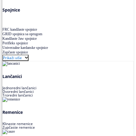
Višekanalno remenje PJ,PK
Spojnice
FRC kandžaste spojnice
GRID spojnica sa oprugom
Kandžaste Jaw spojnice
Perifleks spojnice
Univerzalne kardanske spojnice
Zupčaste spojnice
Prikaži više
Lančanici
Jednoredni lančanici
Dvoredni lančanici
Troredni lančanici
Remenice
Klinaste remenice
Zupčaste remenice