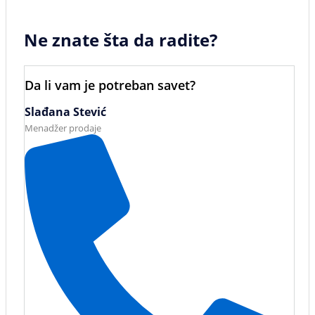
Ne znate šta da radite?
Da li vam je potreban savet?
Slađana Stević
Menadžer prodaje