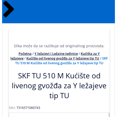
Slika može da se razlikuje od originalnog proizvoda.
Početna
/
Y ležajevi i Ležajne jedinice
/
Kućišta za Y
ležajeve
/
Kućište od livenog gvožđa za Y ležajeve tip TU
/ SKF
TU 510 M Kućište od livenog gvožđa za Y ležajeve tip TU
SKF TU 510 M Kućište od
livenog gvožđa za Y ležajeve
tip TU
SKU:
7316571060743