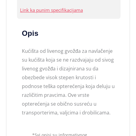
Link ka punim specifikacijama
Opis
Kućišta od livenog gvožđa za navlačenje
su kućišta koja se ne razdvajaju od sivog
livenog gvožđa i dizajnirana su da
obezbede visok stepen krutosti i
podnose teška opterećenja koja deluju u
različitim pravcima. Ove vrste
opterećenja se obično susreću u
transporterima, valjcima i drobilicama.
*Svi opisi su informativnog