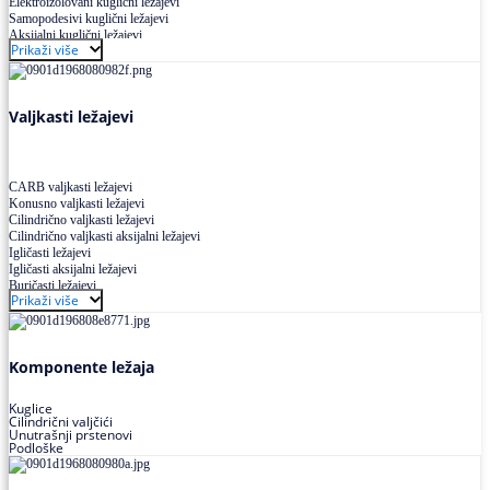
Elektroizolovani kuglični ležajevi
Samopodesivi kuglični ležajevi
Aksijalni kuglični ležajevi
Prikaži više
Kuglični ležajevi od nerđajućeg čelika
Valjkasti ležajevi
CARB valjkasti ležajevi
Konusno valjkasti ležajevi
Cilindrično valjkasti ležajevi
Cilindrično valjkasti aksijalni ležajevi
Igličasti ležajevi
Igličasti aksijalni ležajevi
Buričasti ležajevi
Prikaži više
Buričasti zaptiveni ležajevi
Buričasti aksijalni ležajevi
Komponente ležaja
Kuglice
Cilindrični valjčići
Unutrašnji prstenovi
Podloške