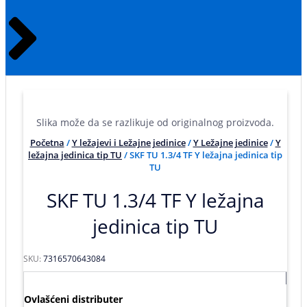
Slika može da se razlikuje od originalnog proizvoda.
Početna
/
Y ležajevi i Ležajne jedinice
/
Y Ležajne jedinice
/
Y
ležajna jedinica tip TU
/ SKF TU 1.3/4 TF Y ležajna jedinica tip
TU
SKF TU 1.3/4 TF Y ležajna
jedinica tip TU
SKU:
7316570643084
Ovlašćeni distributer