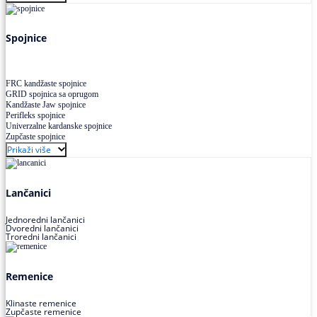
Uskoprofilno klinasto remenje XP extra power
Višekanalno remenje PJ,PK
Spojnice
FRC kandžaste spojnice
GRID spojnica sa oprugom
Kandžaste Jaw spojnice
Perifleks spojnice
Univerzalne kardanske spojnice
Zupčaste spojnice
Prikaži više
Lančanici
Jednoredni lančanici
Dvoredni lančanici
Troredni lančanici
Remenice
Klinaste remenice
Zupčaste remenice