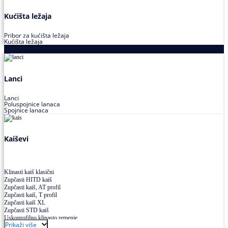
Kućišta ležaja
Pribor za kućišta ležaja
Kućišta ležaja
Proizvodi za prenos snage
Lanci
Lanci
Poluspojnice lanaca
Spojnice lanaca
Kaiševi
Klinasti kaiš klasični
Zupčasti HITD kaiš
Zupčasti kaiš, AT profil
Zupčasti kaiš, T profil
Zupčasti kaiš XL
Zupčasti STD kaiš
Uskoprofilno klinasto remenje
Prikaži više
Uskoprofilno klinasto remenje spojeno