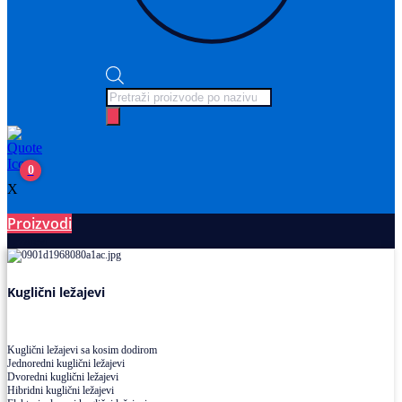
Products
search
0
X
Proizvodi
Ležajevi
Kuglični ležajevi
Kuglični ležajevi sa kosim dodirom
Jednoredni kuglični ležajevi
Dvoredni kuglični ležajevi
Hibridni kuglični ležajevi