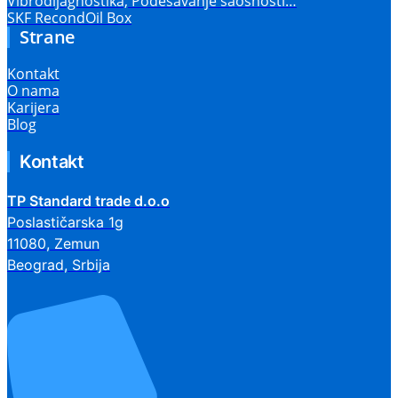
Vibrodijagnostika, Podešavanje saosnosti…
SKF RecondOil Box
Strane
Kontakt
O nama
Karijera
Blog
Kontakt
TP Standard trade d.o.o
Poslastičarska 1g
11080, Zemun
Beograd, Srbija