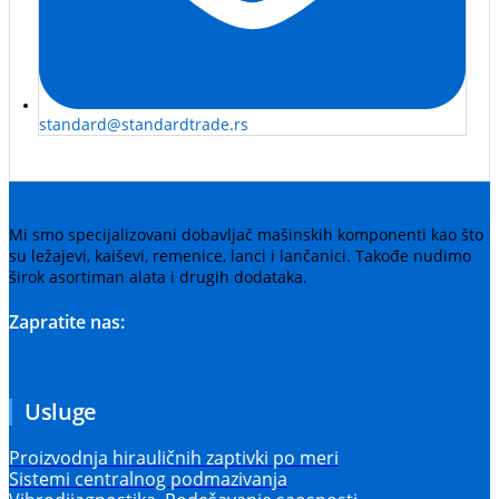
standard@standardtrade.rs
Mi smo specijalizovani dobavljač mašinskih komponenti kao što
su ležajevi, kaiševi, remenice, lanci i lančanici. Takođe nudimo
širok asortiman alata i drugih dodataka.
Zapratite nas:
Usluge
Proizvodnja hirauličnih zaptivki po meri
Sistemi centralnog podmazivanja