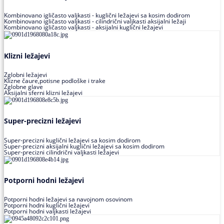
Kombinovano igličasto valjkasti - kuglični ležajevi sa kosim dodirom
Kombinovano igličasto valjkasti - cilindrični valjkasti aksijalni ležaji
Kombinovano igličasto valjkasti - aksijalni kuglični ležajevi
Klizni ležajevi
Zglobni ležajevi
Klizne čaure,potisne podloške i trake
Zglobne glave
Aksijalni sferni klizni ležajevi
Super-precizni ležajevi
Super-precizni kuglični ležajevi sa kosim dodirom
Super-precizni aksijalni kuglični ležajevi sa kosim dodirom
Super-precizni cilindrični valjkasti ležajevi
Potporni hodni ležajevi
Potporni hodni ležajevi sa navojnom osovinom
Potporni hodni kuglični ležajevi
Potporni hodni valjkasti ležajevi