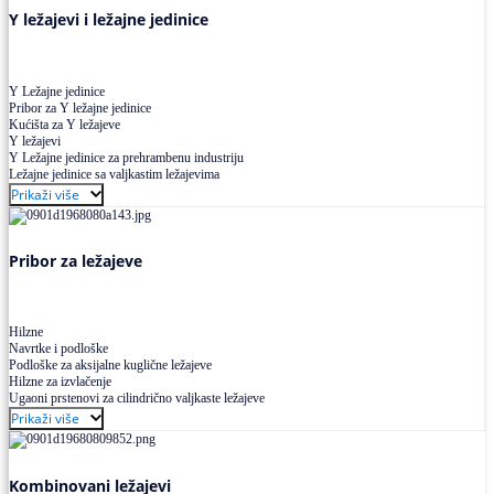
Y ležajevi i ležajne jedinice
Y Ležajne jedinice
Pribor za Y ležajne jedinice
Kućišta za Y ležajeve
Y ležajevi
Y Ležajne jedinice za prehrambenu industriju
Ležajne jedinice sa valjkastim ležajevima
Prikaži više
Pribor za ležajeve
Hilzne
Navrtke i podloške
Podloške za aksijalne kuglične ležajeve
Hilzne za izvlačenje
Ugaoni prstenovi za cilindrično valjkaste ležajeve
Prikaži više
Kombinovani ležajevi