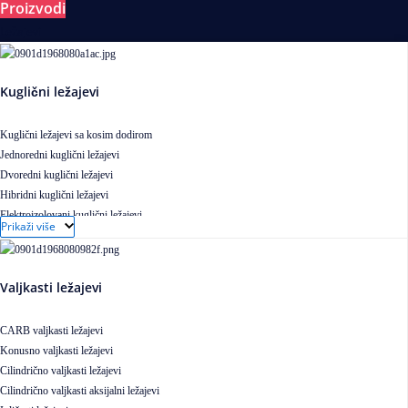
Proizvodi
Ležajevi
Kuglični ležajevi
Kuglični ležajevi sa kosim dodirom
Jednoredni kuglični ležajevi
Dvoredni kuglični ležajevi
Hibridni kuglični ležajevi
Elektroizolovani kuglični ležajevi
Prikaži više
Samopodesivi kuglični ležajevi
Aksijalni kuglični ležajevi
Kuglični ležajevi od nerđajućeg čelika
Valjkasti ležajevi
CARB valjkasti ležajevi
Konusno valjkasti ležajevi
Cilindrično valjkasti ležajevi
Cilindrično valjkasti aksijalni ležajevi