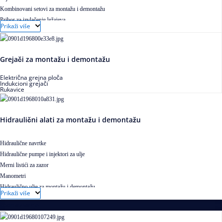
Kombinovani setovi za montažu i demontažu
Pribor za izvlačenje ležajeva
Prikaži više
Grejači za montažu i demontažu
Električna grejna ploča
Indukcioni grejači
Rukavice
Hidraulični alati za montažu i demontažu
Hidraulične navrtke
Hidraulične pumpe i injektori za ulje
Merni listići za zazor
Manometri
Hidraulično ulje za montažu i demontažu
Prikaži više
Podmazivanje