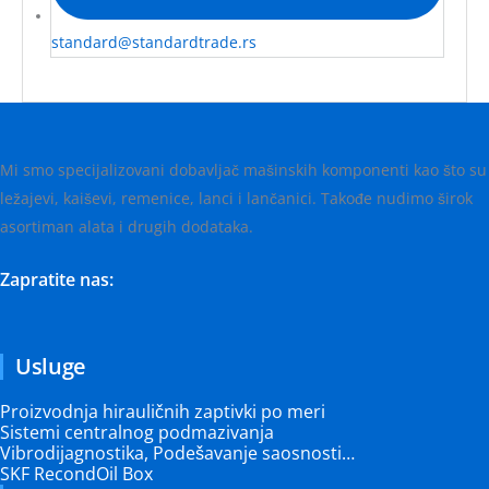
standard@standardtrade.rs
Mi smo specijalizovani dobavljač mašinskih komponenti kao što su
ležajevi, kaiševi, remenice, lanci i lančanici. Takođe nudimo širok
asortiman alata i drugih dodataka.
Zapratite nas:
Usluge
Proizvodnja hirauličnih zaptivki po meri
Sistemi centralnog podmazivanja
Vibrodijagnostika, Podešavanje saosnosti…
SKF RecondOil Box