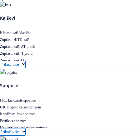
Kaiševi
Klinasti kaiš klasični
Zupčasti HITD kaiš
Zupčasti kaiš, AT profil
Zupčasti kaiš, T profil
Zupčasti kaiš XL
Prikaži više
Zupčasti STD kaiš
Uskoprofilno klinasto remenje
Uskoprofilno klinasto remenje spojeno
Spojnice
Uskoprofilno klinasto remenje XP extra power
Višekanalno remenje PJ,PK
FRC kandžaste spojnice
GRID spojnica sa oprugom
Kandžaste Jaw spojnice
Perifleks spojnice
Univerzalne kardanske spojnice
Prikaži više
Zupčaste spojnice