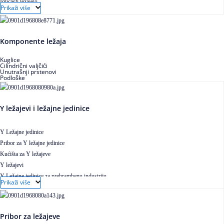
Igličasti ležajevi
Prikaži više
Igličasti aksijalni ležajevi
Buričasti ležajevi
Buričasti zaptiveni ležajevi
Komponente ležaja
Buričasti aksijalni ležajevi
Kuglice
Cilindrični valjčići
Unutrašnji prstenovi
Podloške
Y ležajevi i ležajne jedinice
Y Ležajne jedinice
Pribor za Y ležajne jedinice
Kućišta za Y ležajeve
Y ležajevi
Y Ležajne jedinice za prehrambenu industriju
Prikaži više
Ležajne jedinice sa valjkastim ležajevima
Pribor za ležajeve