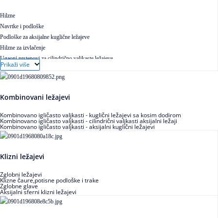
Hilzne
Navrtke i podloške
Podloške za aksijalne kuglične ležajeve
Hilzne za izvlačenje
Ugaoni prstenovi za cilindrično valjkaste ležajeve
Prikaži više
Kombinovani ležajevi
Kombinovano igličasto valjkasti - kuglični ležajevi sa kosim dodirom
Kombinovano igličasto valjkasti - cilindrični valjkasti aksijalni ležaji
Kombinovano igličasto valjkasti - aksijalni kuglični ležajevi
Klizni ležajevi
Zglobni ležajevi
Klizne čaure,potisne podloške i trake
Zglobne glave
Aksijalni sferni klizni ležajevi