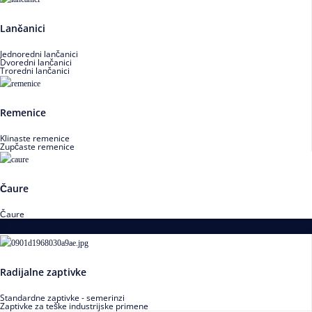
Lančanici
Jednoredni lančanici
Dvoredni lančanici
Troredni lančanici
Remenice
Klinaste remenice
Zupčaste remenice
Čaure
Čaure
Zaptivke
Radijalne zaptivke
Standardne zaptivke - semerinzi
Zaptivke za teške industrijske primene