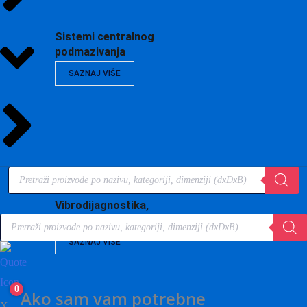
Sistemi centralnog
podmazivanja
SAZNAJ VIŠE
Products
search
Vibrodijagnostika,
Products
Praćenje stanja…
search
SAZNAJ VIŠE
0
Ako sam vam potrebne
X