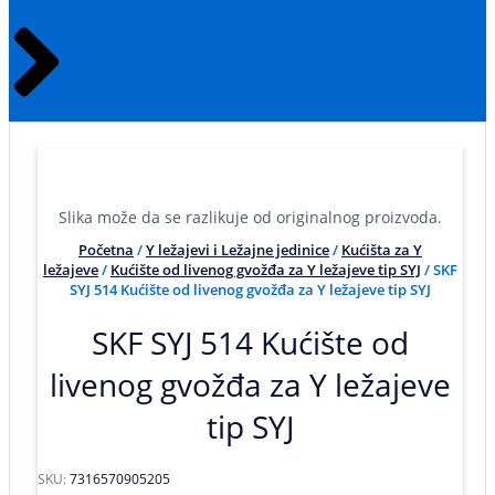
Slika može da se razlikuje od originalnog proizvoda.
Početna
/
Y ležajevi i Ležajne jedinice
/
Kućišta za Y
ležajeve
/
Kućište od livenog gvožđa za Y ležajeve tip SYJ
/ SKF
SYJ 514 Kućište od livenog gvožđa za Y ležajeve tip SYJ
SKF SYJ 514 Kućište od
livenog gvožđa za Y ležajeve
tip SYJ
SKU:
7316570905205