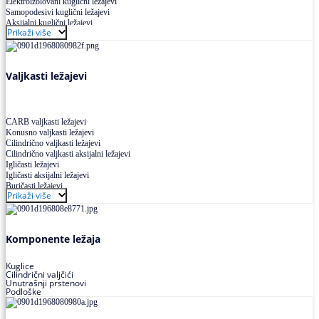
Elektroizolovani kuglični ležajevi
Samopodesivi kuglični ležajevi
Aksijalni kuglični ležajevi
Prikaži više
Kuglični ležajevi od nerđajućeg čelika
Valjkasti ležajevi
CARB valjkasti ležajevi
Konusno valjkasti ležajevi
Cilindrično valjkasti ležajevi
Cilindrično valjkasti aksijalni ležajevi
Igličasti ležajevi
Igličasti aksijalni ležajevi
Buričasti ležajevi
Prikaži više
Buričasti zaptiveni ležajevi
Buričasti aksijalni ležajevi
Komponente ležaja
Kuglice
Cilindrični valjčići
Unutrašnji prstenovi
Podloške