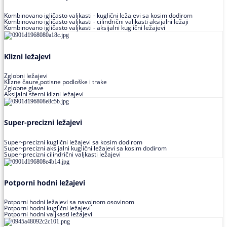
Kombinovano igličasto valjkasti - kuglični ležajevi sa kosim dodirom
Kombinovano igličasto valjkasti - cilindrični valjkasti aksijalni ležaji
Kombinovano igličasto valjkasti - aksijalni kuglični ležajevi
Klizni ležajevi
Zglobni ležajevi
Klizne čaure,potisne podloške i trake
Zglobne glave
Aksijalni sferni klizni ležajevi
Super-precizni ležajevi
Super-precizni kuglični ležajevi sa kosim dodirom
Super-precizni aksijalni kuglični ležajevi sa kosim dodirom
Super-precizni cilindrični valjkasti ležajevi
Potporni hodni ležajevi
Potporni hodni ležajevi sa navojnom osovinom
Potporni hodni kuglični ležajevi
Potporni hodni valjkasti ležajevi