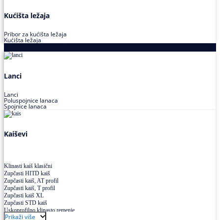
Kućišta ležaja
Pribor za kućišta ležaja
Kućišta ležaja
Proizvodi za prenos snage
Lanci
Lanci
Poluspojnice lanaca
Spojnice lanaca
Kaiševi
Klinasti kaiš klasični
Zupčasti HITD kaiš
Zupčasti kaiš, AT profil
Zupčasti kaiš, T profil
Zupčasti kaiš XL
Zupčasti STD kaiš
Uskoprofilno klinasto remenje
Prikaži više
Uskoprofilno klinasto remenje spojeno