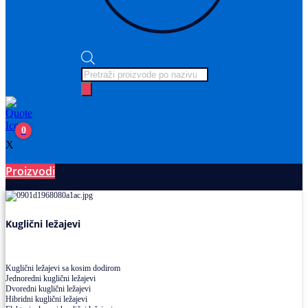
Products
search
0
X
Proizvodi
Ležajevi
Kuglični ležajevi
Kuglični ležajevi sa kosim dodirom
Jednoredni kuglični ležajevi
Dvoredni kuglični ležajevi
Hibridni kuglični ležajevi