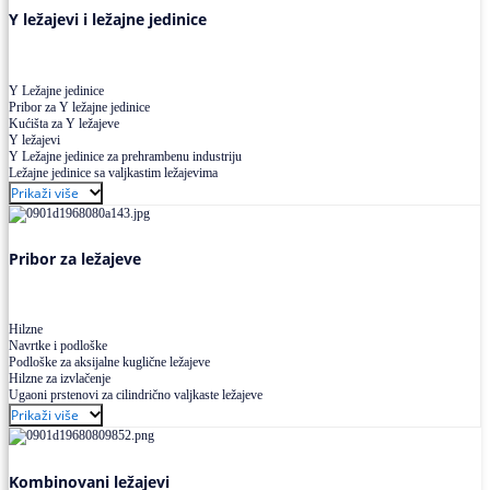
Y ležajevi i ležajne jedinice
Y Ležajne jedinice
Pribor za Y ležajne jedinice
Kućišta za Y ležajeve
Y ležajevi
Y Ležajne jedinice za prehrambenu industriju
Ležajne jedinice sa valjkastim ležajevima
Prikaži više
Pribor za ležajeve
Hilzne
Navrtke i podloške
Podloške za aksijalne kuglične ležajeve
Hilzne za izvlačenje
Ugaoni prstenovi za cilindrično valjkaste ležajeve
Prikaži više
Kombinovani ležajevi