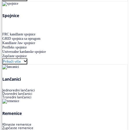
Uskoprofilno klinasto remenje XP extra power
Višekanalno remenje PJ,PK
Spojnice
FRC kandžaste spojnice
GRID spojnica sa oprugom
Kandžaste Jaw spojnice
Perifleks spojnice
Univerzalne kardanske spojnice
Zupčaste spojnice
Prikaži više
Lančanici
Jednoredni lančanici
Dvoredni lančanici
Troredni lančanici
Remenice
Klinaste remenice
Zupčaste remenice