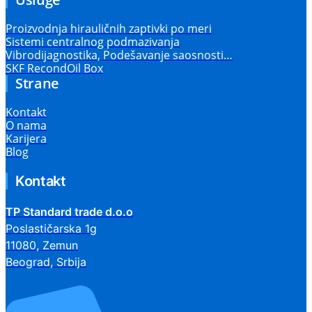
Proizvodnja hirauličnih zaptivki po meri
Sistemi centralnog podmazivanja
Vibrodijagnostika, Podešavanje saosnosti…
SKF RecondOil Box
Strane
Kontakt
O nama
Karijera
Blog
Kontakt
TP Standard trade d.o.o
Poslastičarska 1g
11080, Zemun
Beograd, Srbija