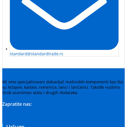
standard@standardtrade.rs
Mi smo specijalizovani dobavljač mašinskih komponenti kao što
su ležajevi, kaiševi, remenice, lanci i lančanici. Takođe nudimo
širok asortiman alata i drugih dodataka.
Zapratite nas:
Usluge