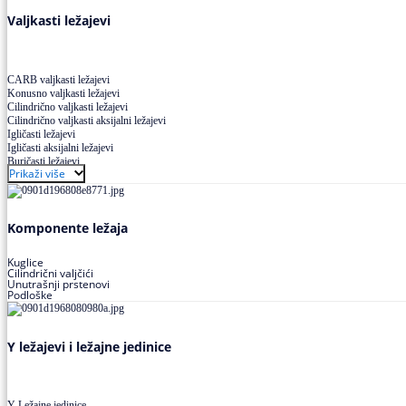
Valjkasti ležajevi
CARB valjkasti ležajevi
Konusno valjkasti ležajevi
Cilindrično valjkasti ležajevi
Cilindrično valjkasti aksijalni ležajevi
Igličasti ležajevi
Igličasti aksijalni ležajevi
Buričasti ležajevi
Prikaži više
Buričasti zaptiveni ležajevi
Buričasti aksijalni ležajevi
Komponente ležaja
Kuglice
Cilindrični valjčići
Unutrašnji prstenovi
Podloške
Y ležajevi i ležajne jedinice
Y Ležajne jedinice