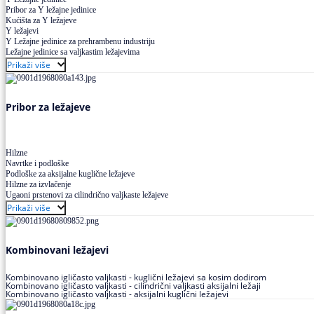
Pribor za Y ležajne jedinice
Kućišta za Y ležajeve
Y ležajevi
Y Ležajne jedinice za prehrambenu industriju
Ležajne jedinice sa valjkastim ležajevima
Prikaži više
Pribor za ležajeve
Hilzne
Navrtke i podloške
Podloške za aksijalne kuglične ležajeve
Hilzne za izvlačenje
Ugaoni prstenovi za cilindrično valjkaste ležajeve
Prikaži više
Kombinovani ležajevi
Kombinovano igličasto valjkasti - kuglični ležajevi sa kosim dodirom
Kombinovano igličasto valjkasti - cilindrični valjkasti aksijalni ležaji
Kombinovano igličasto valjkasti - aksijalni kuglični ležajevi