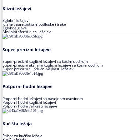
Klizni ležajevi
Zglobni ležajevi
Klizne čaure,potisne podloške i trake
Zglobne glave
Aksijalni sferni klizni ležajevi
Super-precizni ležajevi
Super-precizni kuglični ležajevi sa kosim dodirom
Super-precizni aksijalni kuglični ležajevi sa kosim dodirom
Super-precizni cilindrični valjkasti ležajevi
Potporni hodni ležajevi
Potporni hodni ležajevi sa navojnom osovinom
Potporni hodni kuglični ležajevi
Potporni hodni valjkasti ležajevi
Kućišta ležaja
Pribor za kućišta ležaja
Kućišta ležaja