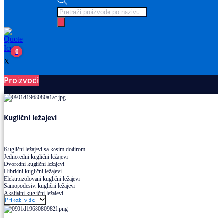
Products
search
0
X
Proizvodi
Ležajevi
Kuglični ležajevi
Kuglični ležajevi sa kosim dodirom
Jednoredni kuglični ležajevi
Dvoredni kuglični ležajevi
Hibridni kuglični ležajevi
Elektroizolovani kuglični ležajevi
Samopodesivi kuglični ležajevi
Aksijalni kuglični ležajevi
Prikaži više
Kuglični ležajevi od nerđajućeg čelika