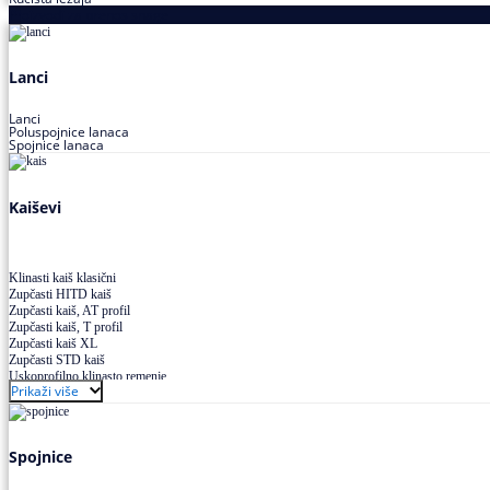
Proizvodi za prenos snage
Lanci
Lanci
Poluspojnice lanaca
Spojnice lanaca
Kaiševi
Klinasti kaiš klasični
Zupčasti HITD kaiš
Zupčasti kaiš, AT profil
Zupčasti kaiš, T profil
Zupčasti kaiš XL
Zupčasti STD kaiš
Uskoprofilno klinasto remenje
Prikaži više
Uskoprofilno klinasto remenje spojeno
Uskoprofilno klinasto remenje XP extra power
Višekanalno remenje PJ,PK
Spojnice