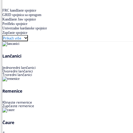
FRC kandžaste spojnice
GRID spojnica sa oprugom
Kandžaste Jaw spojnice
Perifleks spojnice
Univerzalne kardanske spojnice
Zupčaste spojnice
Prikaži više
Lančanici
Jednoredni lančanici
Dvoredni lančanici
Troredni lančanici
Remenice
Klinaste remenice
Zupčaste remenice
Čaure