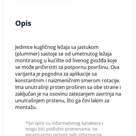
Opis
Jedinice kugličnog ležaja sa jastukom
(plummer) sastoje se od umetnutog ležaja
montiranog u kućište od livenog gvožđa koje
se može pričvrstiti za potpornu površinu. Ova
varijanta je pogodna za aplikacije sa
konstantnim i naizmeničnim smerom rotacije.
Ima unutrašnji prsten proširen sa obe strane i
zaključan je na osovinu zatezanjem zavrtnja na
unutrašnjem prstenu, što ga čini lakim za
montažu.
*Svi opisi su informativnog karaktera i
mogu biti podložni promenama; ne
garantujemo tačnost svih informacija