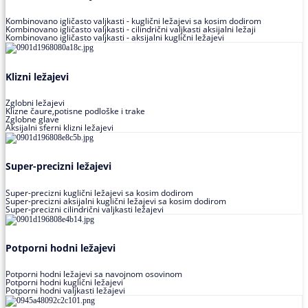
Kombinovano igličasto valjkasti - kuglični ležajevi sa kosim dodirom
Kombinovano igličasto valjkasti - cilindrični valjkasti aksijalni ležaji
Kombinovano igličasto valjkasti - aksijalni kuglični ležajevi
Klizni ležajevi
Zglobni ležajevi
Klizne čaure,potisne podloške i trake
Zglobne glave
Aksijalni sferni klizni ležajevi
Super-precizni ležajevi
Super-precizni kuglični ležajevi sa kosim dodirom
Super-precizni aksijalni kuglični ležajevi sa kosim dodirom
Super-precizni cilindrični valjkasti ležajevi
Potporni hodni ležajevi
Potporni hodni ležajevi sa navojnom osovinom
Potporni hodni kuglični ležajevi
Potporni hodni valjkasti ležajevi