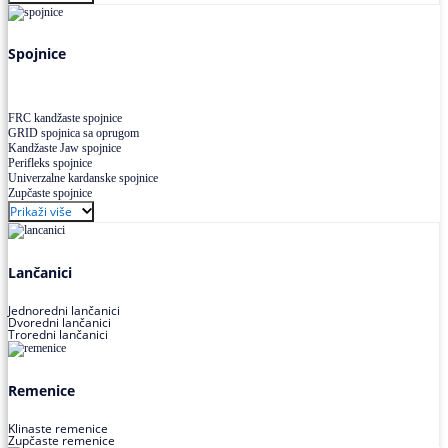
Uskoprofilno klinasto remenje XP extra power
Višekanalno remenje PJ,PK
Spojnice
FRC kandžaste spojnice
GRID spojnica sa oprugom
Kandžaste Jaw spojnice
Perifleks spojnice
Univerzalne kardanske spojnice
Zupčaste spojnice
Prikaži više
Lančanici
Jednoredni lančanici
Dvoredni lančanici
Troredni lančanici
Remenice
Klinaste remenice
Zupčaste remenice