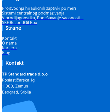
Proizvodnja hirauličnih zaptivki po meri
Sistemi centralnog podmazivanja
Vibrodijagnostika, Podešavanje saosnosti…
SKF RecondOil Box
Strane
Kontakt
O nama
Karijera
Blog
Kontakt
TP Standard trade d.o.o
Poslastičarska 1g
11080, Zemun
Beograd, Srbija