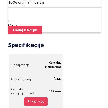
100% originalni delovi
Edit
Content
Dodaj u korpu
Specifikacije
Kontakt,
Tip zaptivanja
standardni
Materijal, ležaj
Čelik
Centralno
129 mm
rastojanje između
Prikaži više