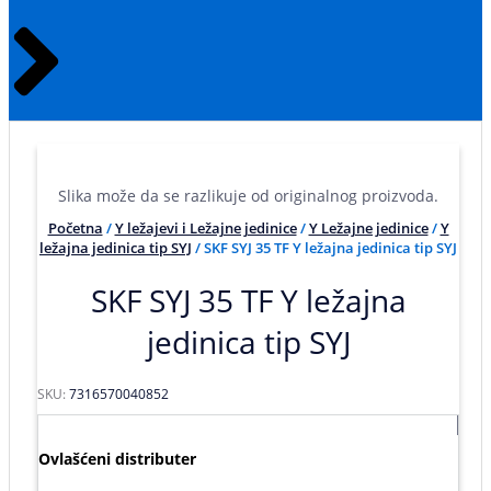
Slika može da se razlikuje od originalnog proizvoda.
Početna
/
Y ležajevi i Ležajne jedinice
/
Y Ležajne jedinice
/
Y
ležajna jedinica tip SYJ
/ SKF SYJ 35 TF Y ležajna jedinica tip SYJ
SKF SYJ 35 TF Y ležajna
jedinica tip SYJ
SKU:
7316570040852
Ovlašćeni distributer