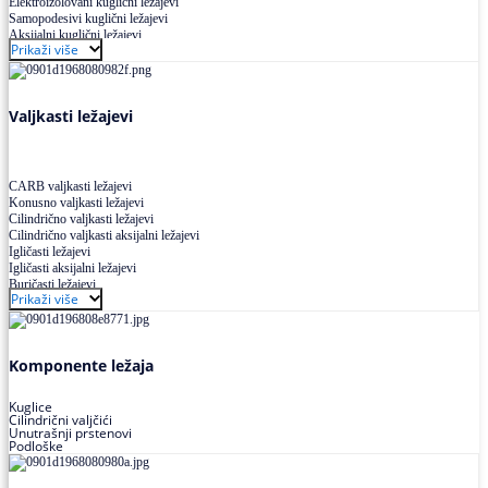
Elektroizolovani kuglični ležajevi
Samopodesivi kuglični ležajevi
Aksijalni kuglični ležajevi
Prikaži više
Kuglični ležajevi od nerđajućeg čelika
Valjkasti ležajevi
CARB valjkasti ležajevi
Konusno valjkasti ležajevi
Cilindrično valjkasti ležajevi
Cilindrično valjkasti aksijalni ležajevi
Igličasti ležajevi
Igličasti aksijalni ležajevi
Buričasti ležajevi
Prikaži više
Buričasti zaptiveni ležajevi
Buričasti aksijalni ležajevi
Komponente ležaja
Kuglice
Cilindrični valjčići
Unutrašnji prstenovi
Podloške