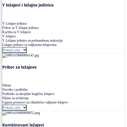
Y ležajevi i ležajne jedinice
Y Ležajne jedinice
Pribor za Y ležajne jedinice
Kućišta za Y ležajeve
Y ležajevi
Y Ležajne jedinice za prehrambenu industriju
Ležajne jedinice sa valjkastim ležajevima
Prikaži više
Pribor za ležajeve
Hilzne
Navrtke i podloške
Podloške za aksijalne kuglične ležajeve
Hilzne za izvlačenje
Ugaoni prstenovi za cilindrično valjkaste ležajeve
Prikaži više
Kombinovani ležajevi