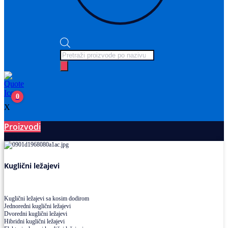
Products
search
0
X
Proizvodi
Ležajevi
Kuglični ležajevi
Kuglični ležajevi sa kosim dodirom
Jednoredni kuglični ležajevi
Dvoredni kuglični ležajevi
Hibridni kuglični ležajevi