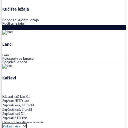
Kućišta ležaja
Pribor za kućišta ležaja
Kućišta ležaja
Proizvodi za prenos snage
Lanci
Lanci
Poluspojnice lanaca
Spojnice lanaca
Kaiševi
Klinasti kaiš klasični
Zupčasti HITD kaiš
Zupčasti kaiš, AT profil
Zupčasti kaiš, T profil
Zupčasti kaiš XL
Zupčasti STD kaiš
Uskoprofilno klinasto remenje
Prikaži više
Uskoprofilno klinasto remenje spojeno