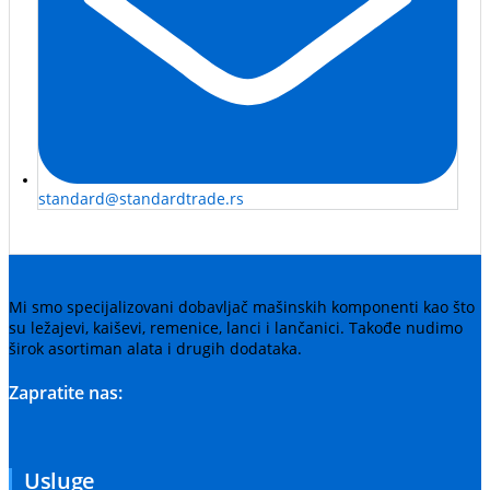
standard@standardtrade.rs
Mi smo specijalizovani dobavljač mašinskih komponenti kao što
su ležajevi, kaiševi, remenice, lanci i lančanici. Takođe nudimo
širok asortiman alata i drugih dodataka.
Zapratite nas:
Usluge