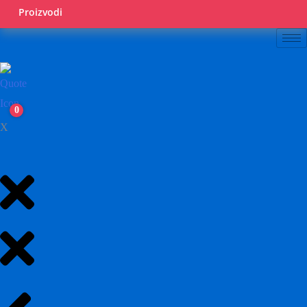
Proizvodi
0
X