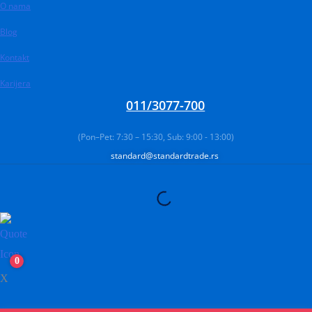
O nama
Pređi
na
Blog
sadržaj
Kontakt
Karijera
011/3077-700
(Pon–Pet: 7:30 – 15:30, Sub: 9:00 - 13:00)
standard@standardtrade.rs
0
X