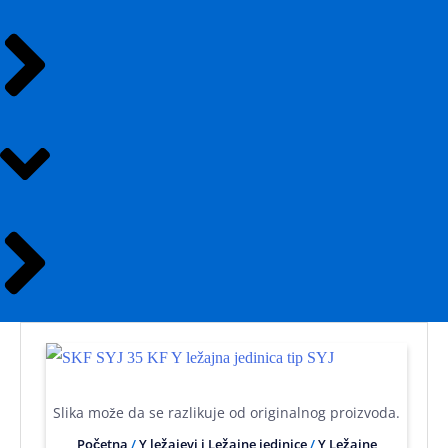
Slika može da se razlikuje od originalnog proizvoda.
Početna
/
Y ležajevi i Ležajne jedinice
/
Y Ležajne