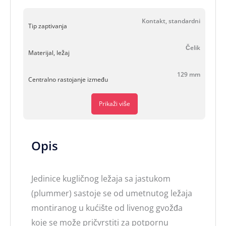
Kontakt, standardni
Tip zaptivanja
Čelik
Materijal, ležaj
129 mm
Centralno rastojanje između
Prikaži više
Opis
Jedinice kugličnog ležaja sa jastukom
(plummer) sastoje se od umetnutog ležaja
montiranog u kućište od livenog gvožđa
koje se može pričvrstiti za potpornu