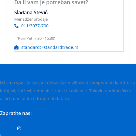
Da li vam je potreban savet?
Slađana Stević
Menadžer prodaje
011/3077-700
(Pon-Pet: 7:30 - 15:30)
standard@standardtrade.rs
Mi smo specijalizovani dobavljač mašinskih komponenti kao što su
ležajevi, kaiševi, remenice, lanci i lančanici. Takođe nudimo širok
asortiman alata i drugih dodataka.
Zapratite nas: