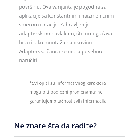
površinu. Ova varijanta je pogodna za
aplikacije sa konstantnim i naizmeničnim
smerom rotacije. Zabravljen je
adapterskom navlakom, što omogućava
brzu i laku montažu na osovinu.
Adapterska čaura se mora posebno
naručiti.
*Svi opisi su informativnog karaktera i
mogu biti podložni promenama; ne
garantujemo tačnost svih informacija
Ne znate šta da radite?