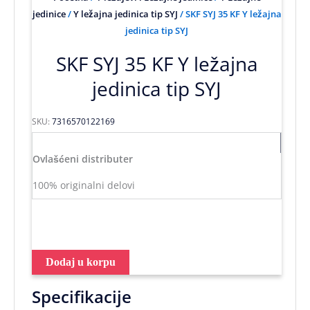
jedinice
/
Y ležajna jedinica tip SYJ
/ SKF SYJ 35 KF Y ležajna
jedinica tip SYJ
SKF SYJ 35 KF Y ležajna
jedinica tip SYJ
SKU:
7316570122169
Ovlašćeni distributer
100% originalni delovi
Dodaj u korpu
Specifikacije