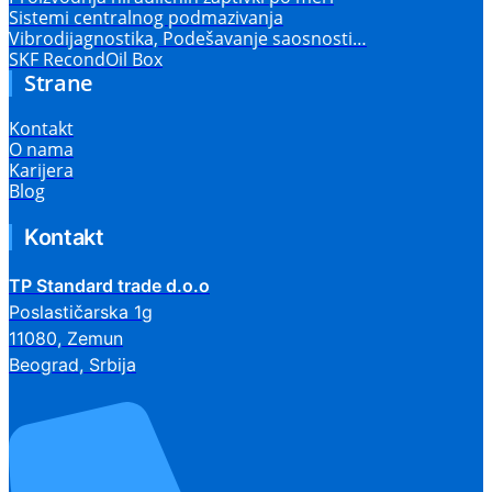
Sistemi centralnog podmazivanja
Vibrodijagnostika, Podešavanje saosnosti…
SKF RecondOil Box
Strane
Kontakt
O nama
Karijera
Blog
Kontakt
TP Standard trade d.o.o
Poslastičarska 1g
11080, Zemun
Beograd, Srbija