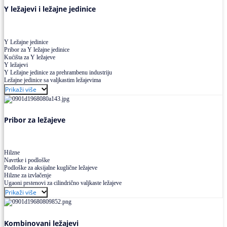
Y ležajevi i ležajne jedinice
Y Ležajne jedinice
Pribor za Y ležajne jedinice
Kućišta za Y ležajeve
Y ležajevi
Y Ležajne jedinice za prehrambenu industriju
Ležajne jedinice sa valjkastim ležajevima
Prikaži više
Pribor za ležajeve
Hilzne
Navrtke i podloške
Podloške za aksijalne kuglične ležajeve
Hilzne za izvlačenje
Ugaoni prstenovi za cilindrično valjkaste ležajeve
Prikaži više
Kombinovani ležajevi