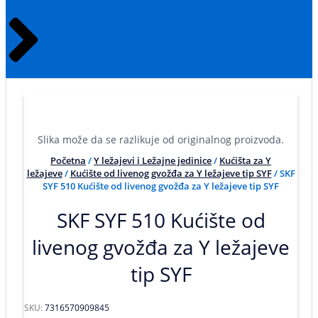
Slika može da se razlikuje od originalnog proizvoda.
Početna
/
Y ležajevi i Ležajne jedinice
/
Kućišta za Y
ležajeve
/
Kućište od livenog gvožđa za Y ležajeve tip SYF
/ SKF
SYF 510 Kućište od livenog gvožđa za Y ležajeve tip SYF
SKF SYF 510 Kućište od
livenog gvožđa za Y ležajeve
tip SYF
SKU:
7316570909845