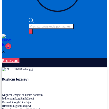
Products
search
0
X
Proizvodi
Ležajevi
Kuglični ležajevi
Kuglični ležajevi sa kosim dodirom
Jednoredni kuglični ležajevi
Dvoredni kuglični ležajevi
Hibridni kuglični ležajevi