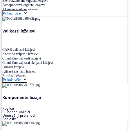
Elektroizolovani kuglični ležajevi
Samopodesivi kuglični ležajevi
Aksijalni kuglični ležajevi
Prikaži više
Kuglični ležajevi od nerđajućeg čelika
Valjkasti ležajevi
CARB valjkasti ležajevi
Konusno valjkasti ležajevi
Cilindrično valjkasti ležajevi
Cilindrično valjkasti aksijalni ležajevi
Igličasti ležajevi
Igličasti aksijalni ležajevi
Buričasti ležajevi
Prikaži više
Buričasti zaptiveni ležajevi
Buričasti aksijalni ležajevi
Komponente ležaja
Kuglice
Cilindrični valjčići
Unutrašnji prstenovi
Podloške