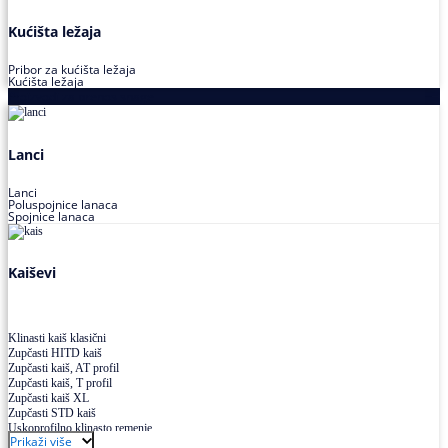
Kućišta ležaja
Pribor za kućišta ležaja
Kućišta ležaja
Proizvodi za prenos snage
Lanci
Lanci
Poluspojnice lanaca
Spojnice lanaca
Kaiševi
Klinasti kaiš klasični
Zupčasti HITD kaiš
Zupčasti kaiš, AT profil
Zupčasti kaiš, T profil
Zupčasti kaiš XL
Zupčasti STD kaiš
Uskoprofilno klinasto remenje
Prikaži više
Uskoprofilno klinasto remenje spojeno