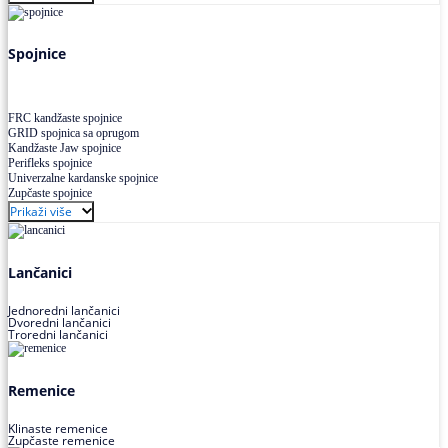
Uskoprofilno klinasto remenje XP extra power
Višekanalno remenje PJ,PK
Spojnice
FRC kandžaste spojnice
GRID spojnica sa oprugom
Kandžaste Jaw spojnice
Perifleks spojnice
Univerzalne kardanske spojnice
Zupčaste spojnice
Prikaži više
Lančanici
Jednoredni lančanici
Dvoredni lančanici
Troredni lančanici
Remenice
Klinaste remenice
Zupčaste remenice