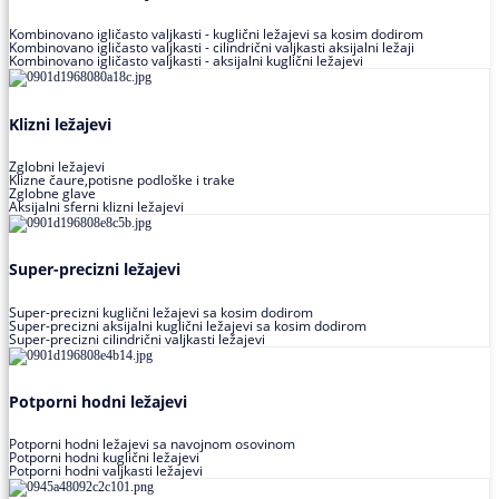
Kombinovano igličasto valjkasti - kuglični ležajevi sa kosim dodirom
Kombinovano igličasto valjkasti - cilindrični valjkasti aksijalni ležaji
Kombinovano igličasto valjkasti - aksijalni kuglični ležajevi
Klizni ležajevi
Zglobni ležajevi
Klizne čaure,potisne podloške i trake
Zglobne glave
Aksijalni sferni klizni ležajevi
Super-precizni ležajevi
Super-precizni kuglični ležajevi sa kosim dodirom
Super-precizni aksijalni kuglični ležajevi sa kosim dodirom
Super-precizni cilindrični valjkasti ležajevi
Potporni hodni ležajevi
Potporni hodni ležajevi sa navojnom osovinom
Potporni hodni kuglični ležajevi
Potporni hodni valjkasti ležajevi