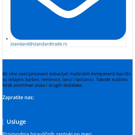
standard@standardtrade.rs
Mi smo specijalizovani dobavljač mašinskih komponenti kao što
su ležajevi, kaiševi, remenice, lanci i lančanici. Takođe nudimo
širok asortiman alata i drugih dodataka.
Zapratite nas:
Usluge
Proizvodnja hirauličnih zaptivki po meri