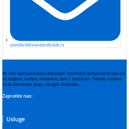
standard@standardtrade.rs
Mi smo specijalizovani dobavljač mašinskih komponenti kao što
su ležajevi, kaiševi, remenice, lanci i lančanici. Takođe nudimo
širok asortiman alata i drugih dodataka.
Zapratite nas:
Usluge