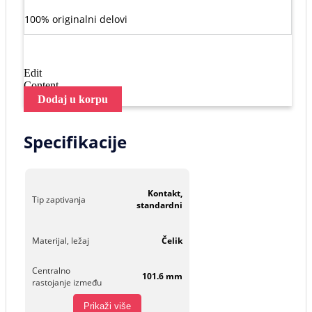
100% originalni delovi
Edit
Content
Dodaj u korpu
Specifikacije
Kontakt,
Tip zaptivanja
standardni
Materijal, ležaj
Čelik
Centralno
101.6 mm
rastojanje između
Prikaži više