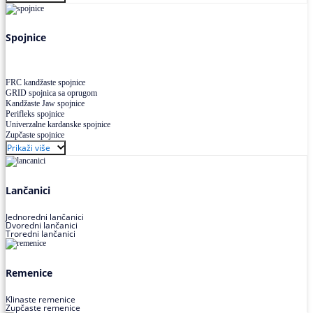
Uskoprofilno klinasto remenje XP extra power
Višekanalno remenje PJ,PK
Spojnice
FRC kandžaste spojnice
GRID spojnica sa oprugom
Kandžaste Jaw spojnice
Perifleks spojnice
Univerzalne kardanske spojnice
Zupčaste spojnice
Prikaži više
Lančanici
Jednoredni lančanici
Dvoredni lančanici
Troredni lančanici
Remenice
Klinaste remenice
Zupčaste remenice