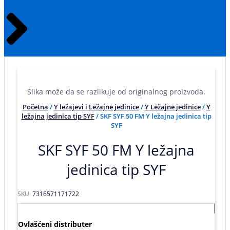
Slika može da se razlikuje od originalnog proizvoda.
Početna
/
Y ležajevi i Ležajne jedinice
/
Y Ležajne jedinice
/
Y
ležajna jedinica tip SYF
/ SKF SYF 50 FM Y ležajna jedinica tip
SYF
SKF SYF 50 FM Y ležajna
jedinica tip SYF
SKU:
7316571171722
Ovlašćeni distributer