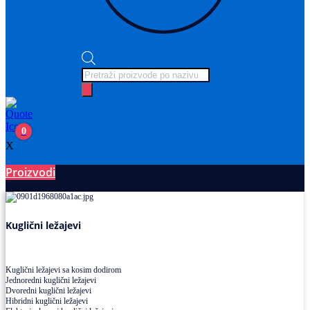
Products
search
0
X
Proizvodi
Ležajevi
Kuglični ležajevi
Kuglični ležajevi sa kosim dodirom
Jednoredni kuglični ležajevi
Dvoredni kuglični ležajevi
Hibridni kuglični ležajevi