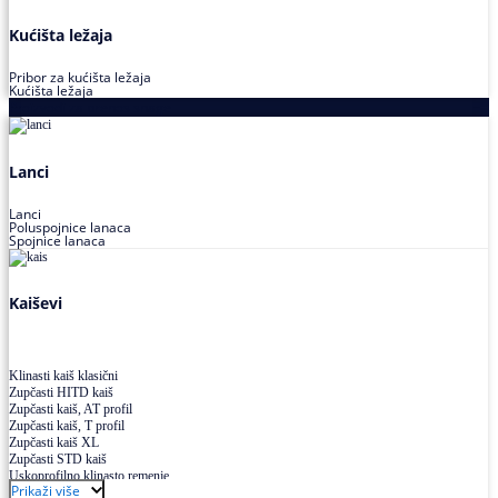
Kućišta ležaja
Pribor za kućišta ležaja
Kućišta ležaja
Proizvodi za prenos snage
Lanci
Lanci
Poluspojnice lanaca
Spojnice lanaca
Kaiševi
Klinasti kaiš klasični
Zupčasti HITD kaiš
Zupčasti kaiš, AT profil
Zupčasti kaiš, T profil
Zupčasti kaiš XL
Zupčasti STD kaiš
Uskoprofilno klinasto remenje
Prikaži više
Uskoprofilno klinasto remenje spojeno