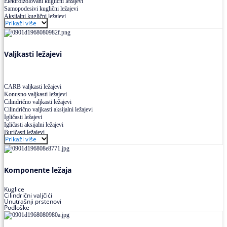
Elektroizolovani kuglični ležajevi
Samopodesivi kuglični ležajevi
Aksijalni kuglični ležajevi
Prikaži više
Kuglični ležajevi od nerđajućeg čelika
Valjkasti ležajevi
CARB valjkasti ležajevi
Konusno valjkasti ležajevi
Cilindrično valjkasti ležajevi
Cilindrično valjkasti aksijalni ležajevi
Igličasti ležajevi
Igličasti aksijalni ležajevi
Buričasti ležajevi
Prikaži više
Buričasti zaptiveni ležajevi
Buričasti aksijalni ležajevi
Komponente ležaja
Kuglice
Cilindrični valjčići
Unutrašnji prstenovi
Podloške