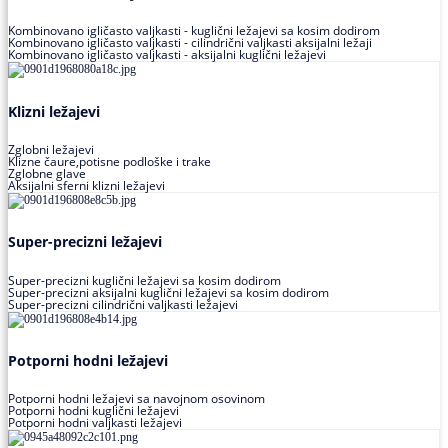
Kombinovano igličasto valjkasti - kuglični ležajevi sa kosim dodirom
Kombinovano igličasto valjkasti - cilindrični valjkasti aksijalni ležaji
Kombinovano igličasto valjkasti - aksijalni kuglični ležajevi
Klizni ležajevi
Zglobni ležajevi
Klizne čaure,potisne podloške i trake
Zglobne glave
Aksijalni sferni klizni ležajevi
Super-precizni ležajevi
Super-precizni kuglični ležajevi sa kosim dodirom
Super-precizni aksijalni kuglični ležajevi sa kosim dodirom
Super-precizni cilindrični valjkasti ležajevi
Potporni hodni ležajevi
Potporni hodni ležajevi sa navojnom osovinom
Potporni hodni kuglični ležajevi
Potporni hodni valjkasti ležajevi