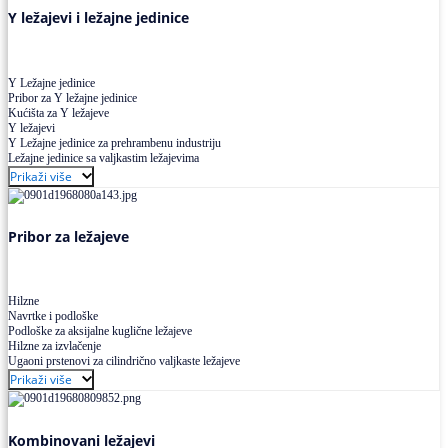
Y ležajevi i ležajne jedinice
Y Ležajne jedinice
Pribor za Y ležajne jedinice
Kućišta za Y ležajeve
Y ležajevi
Y Ležajne jedinice za prehrambenu industriju
Ležajne jedinice sa valjkastim ležajevima
Prikaži više
Pribor za ležajeve
Hilzne
Navrtke i podloške
Podloške za aksijalne kuglične ležajeve
Hilzne za izvlačenje
Ugaoni prstenovi za cilindrično valjkaste ležajeve
Prikaži više
Kombinovani ležajevi