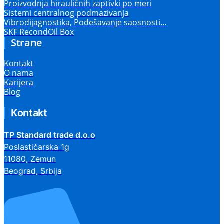
Proizvodnja hirauličnih zaptivki po meri
Sistemi centralnog podmazivanja
Vibrodijagnostika, Podešavanje saosnosti…
SKF RecondOil Box
Strane
Kontakt
O nama
Karijera
Blog
Kontakt
TP Standard trade d.o.o
Poslastičarska 1g
11080, Zemun
Beograd, Srbija