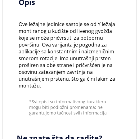
Opis
Ove ležajne jedinice sastoje se od Y ležaja
montiranog u kućište od livenog gvožđa
koje se može pričvrstiti za potpornu
površinu. Ova varijanta je pogodna za
aplikacije sa konstantnim i naizmeničnim
smerom rotacije. Ima unutrašnji prsten
proširen sa obe strane i pričvršćen je na
osovinu zatezanjem zavrtnja na
unutrašnjem prstenu, što ga čini lakim za
montažu.
*Svi opisi su informativnog karaktera i
mogu biti podložni promenama; ne
garantujemo tačnost svih informacija
Ne znate šta da radite?