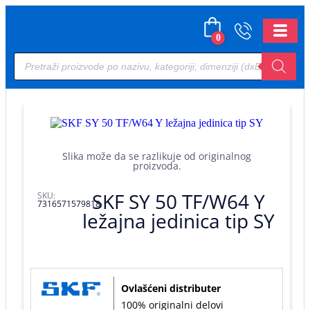
0
Slika može da se razlikuje od originalnog
proizvoda.
SKF SY 50 TF/W64 Y
SKU:
7316571579818
ležajna jedinica tip SY
Ovlašćeni distributer
100% originalni delovi