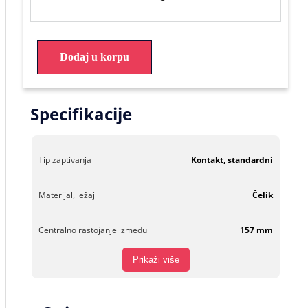
Dodaj u korpu
Specifikacije
Tip zaptivanja
Kontakt, standardni
Materijal, ležaj
Čelik
Centralno rastojanje između
157 mm
Prikaži više