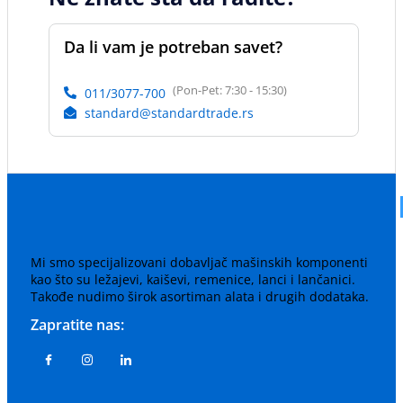
Da li vam je potreban savet?
(Pon-Pet: 7:30 - 15:30)
011/3077-700
standard@standardtrade.rs
Mi smo specijalizovani dobavljač mašinskih komponenti
kao što su ležajevi, kaiševi, remenice, lanci i lančanici.
Takođe nudimo širok asortiman alata i drugih dodataka.
Zapratite nas: