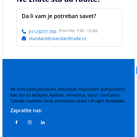
Da li vam je potreban savet?
(Pon-Pet: 7:30 - 15:30)
011/3077-700
standard@standardtrade.rs
Mi smo specijalizovani dobavljač mašinskih komponenti
kao što su ležajevi, kaiševi, remenice, lanci i lančanici.
Takođe nudimo širok asortiman alata i drugih dodataka.
Zapratite nas: