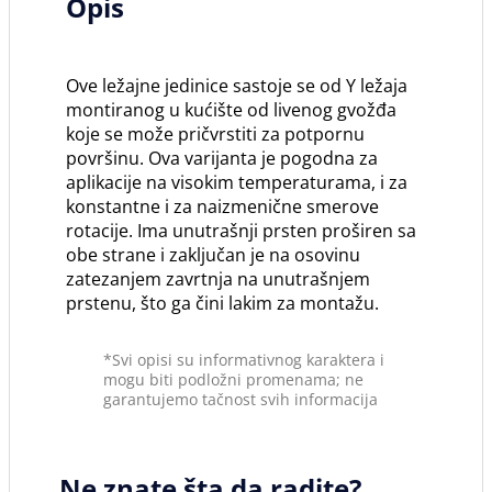
Opis
Ove ležajne jedinice sastoje se od Y ležaja
montiranog u kućište od livenog gvožđa
koje se može pričvrstiti za potpornu
površinu. Ova varijanta je pogodna za
aplikacije na visokim temperaturama, i za
konstantne i za naizmenične smerove
rotacije. Ima unutrašnji prsten proširen sa
obe strane i zaključan je na osovinu
zatezanjem zavrtnja na unutrašnjem
prstenu, što ga čini lakim za montažu.
*Svi opisi su informativnog karaktera i
mogu biti podložni promenama; ne
garantujemo tačnost svih informacija
Ne znate šta da radite?