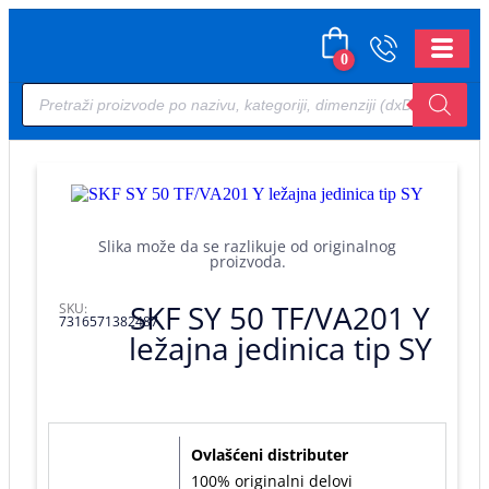
0
Slika može da se razlikuje od originalnog
proizvoda.
SKF SY 50 TF/VA201 Y
SKU:
7316571382487
ležajna jedinica tip SY
Ovlašćeni distributer
100% originalni delovi