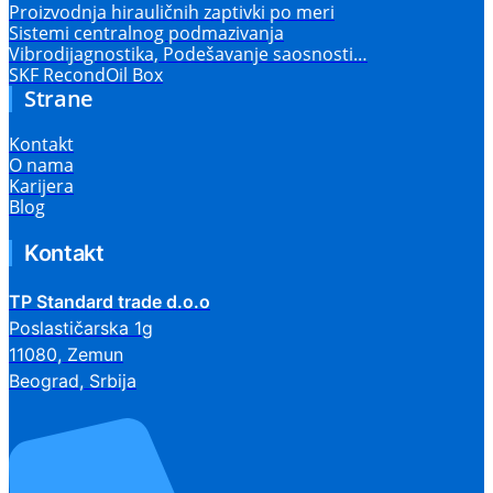
Proizvodnja hirauličnih zaptivki po meri
Sistemi centralnog podmazivanja
Vibrodijagnostika, Podešavanje saosnosti…
SKF RecondOil Box
Strane
Kontakt
O nama
Karijera
Blog
Kontakt
TP Standard trade d.o.o
Poslastičarska 1g
11080, Zemun
Beograd, Srbija