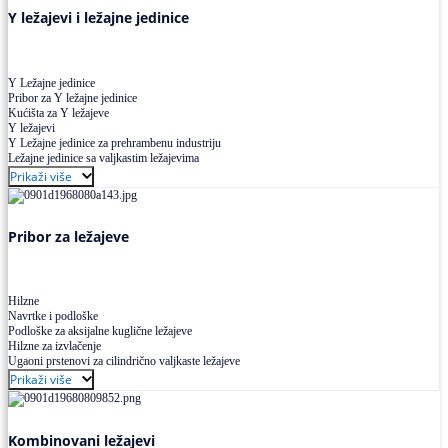
Y ležajevi i ležajne jedinice
Y Ležajne jedinice
Pribor za Y ležajne jedinice
Kućišta za Y ležajeve
Y ležajevi
Y Ležajne jedinice za prehrambenu industriju
Ležajne jedinice sa valjkastim ležajevima
Prikaži više
Pribor za ležajeve
Hilzne
Navrtke i podloške
Podloške za aksijalne kuglične ležajeve
Hilzne za izvlačenje
Ugaoni prstenovi za cilindrično valjkaste ležajeve
Prikaži više
Kombinovani ležajevi