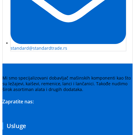
standard@standardtrade.rs
Mi smo specijalizovani dobavljač mašinskih komponenti kao što
su ležajevi, kaiševi, remenice, lanci i lančanici. Takođe nudimo
širok asortiman alata i drugih dodataka.
Zapratite nas:
Usluge