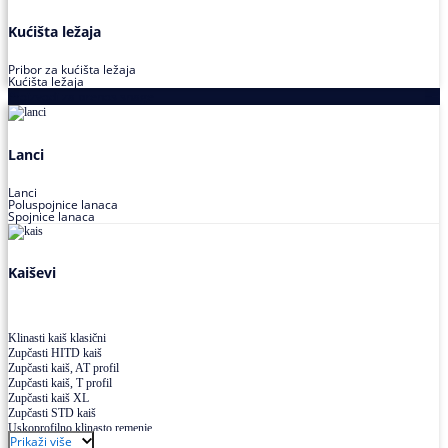
Kućišta ležaja
Pribor za kućišta ležaja
Kućišta ležaja
Proizvodi za prenos snage
Lanci
Lanci
Poluspojnice lanaca
Spojnice lanaca
Kaiševi
Klinasti kaiš klasični
Zupčasti HITD kaiš
Zupčasti kaiš, AT profil
Zupčasti kaiš, T profil
Zupčasti kaiš XL
Zupčasti STD kaiš
Uskoprofilno klinasto remenje
Prikaži više
Uskoprofilno klinasto remenje spojeno