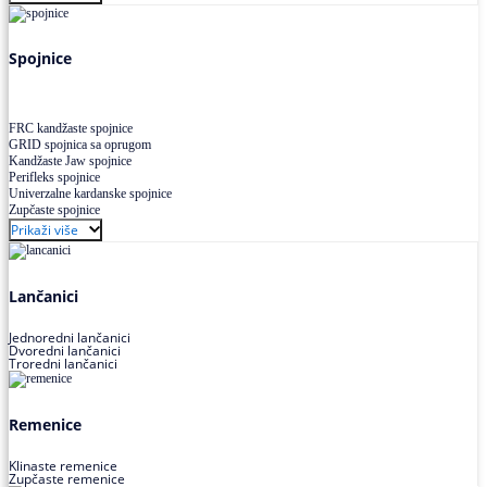
Uskoprofilno klinasto remenje XP extra power
Višekanalno remenje PJ,PK
Spojnice
FRC kandžaste spojnice
GRID spojnica sa oprugom
Kandžaste Jaw spojnice
Perifleks spojnice
Univerzalne kardanske spojnice
Zupčaste spojnice
Prikaži više
Lančanici
Jednoredni lančanici
Dvoredni lančanici
Troredni lančanici
Remenice
Klinaste remenice
Zupčaste remenice