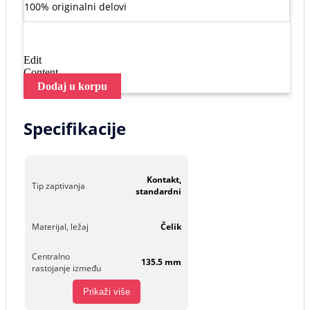
100% originalni delovi
Edit
Content
Dodaj u korpu
Specifikacije
Kontakt,
Tip zaptivanja
standardni
Materijal, ležaj
Čelik
Centralno
135.5 mm
rastojanje između
Prikaži više