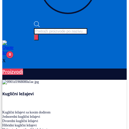
Products
search
0
X
Proizvodi
Ležajevi
Kuglični ležajevi
Kuglični ležajevi sa kosim dodirom
Jednoredni kuglični ležajevi
Dvoredni kuglični ležajevi
Hibridni kuglični ležajevi