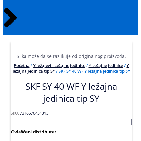
Slika može da se razlikuje od originalnog proizvoda.
Početna
/
Y ležajevi i Ležajne jedinice
/
Y Ležajne jedinice
/
Y
ležajna jedinica tip SY
/ SKF SY 40 WF Y ležajna jedinica tip SY
SKF SY 40 WF Y ležajna
jedinica tip SY
SKU:
7316570451313
Ovlašćeni distributer