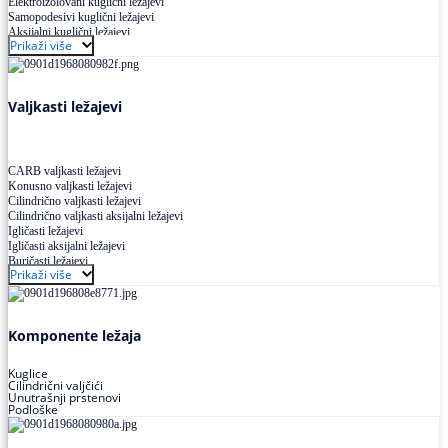
Elektroizolovani kuglični ležajevi
Samopodesivi kuglični ležajevi
Aksijalni kuglični ležajevi
Prikaži više
Kuglični ležajevi od nerđajućeg čelika
Valjkasti ležajevi
CARB valjkasti ležajevi
Konusno valjkasti ležajevi
Cilindrično valjkasti ležajevi
Cilindrično valjkasti aksijalni ležajevi
Igličasti ležajevi
Igličasti aksijalni ležajevi
Buričasti ležajevi
Prikaži više
Buričasti zaptiveni ležajevi
Buričasti aksijalni ležajevi
Komponente ležaja
Kuglice
Cilindrični valjčići
Unutrašnji prstenovi
Podloške