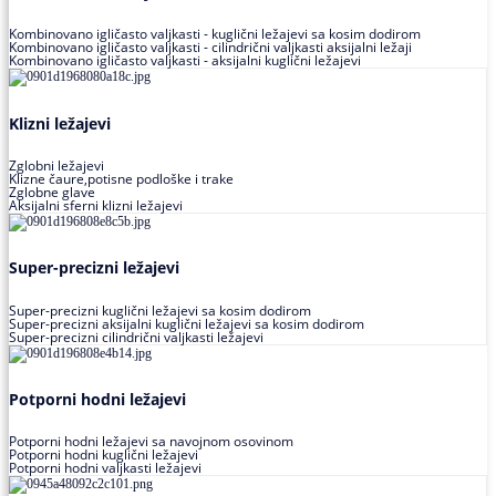
Kombinovano igličasto valjkasti - kuglični ležajevi sa kosim dodirom
Kombinovano igličasto valjkasti - cilindrični valjkasti aksijalni ležaji
Kombinovano igličasto valjkasti - aksijalni kuglični ležajevi
Klizni ležajevi
Zglobni ležajevi
Klizne čaure,potisne podloške i trake
Zglobne glave
Aksijalni sferni klizni ležajevi
Super-precizni ležajevi
Super-precizni kuglični ležajevi sa kosim dodirom
Super-precizni aksijalni kuglični ležajevi sa kosim dodirom
Super-precizni cilindrični valjkasti ležajevi
Potporni hodni ležajevi
Potporni hodni ležajevi sa navojnom osovinom
Potporni hodni kuglični ležajevi
Potporni hodni valjkasti ležajevi