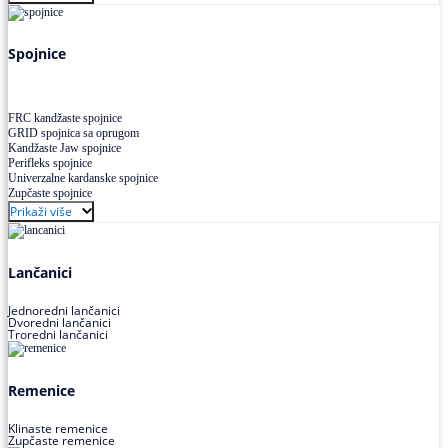
Uskoprofilno klinasto remenje XP extra power
Višekanalno remenje PJ,PK
Spojnice
FRC kandžaste spojnice
GRID spojnica sa oprugom
Kandžaste Jaw spojnice
Perifleks spojnice
Univerzalne kardanske spojnice
Zupčaste spojnice
Prikaži više
Lančanici
Jednoredni lančanici
Dvoredni lančanici
Troredni lančanici
Remenice
Klinaste remenice
Zupčaste remenice