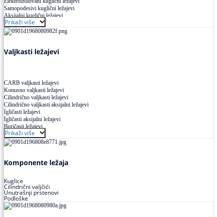
Elektroizolovani kuglični ležajevi
Samopodesivi kuglični ležajevi
Aksijalni kuglični ležajevi
Prikaži više
Kuglični ležajevi od nerđajućeg čelika
Valjkasti ležajevi
CARB valjkasti ležajevi
Konusno valjkasti ležajevi
Cilindrično valjkasti ležajevi
Cilindrično valjkasti aksijalni ležajevi
Igličasti ležajevi
Igličasti aksijalni ležajevi
Buričasti ležajevi
Prikaži više
Buričasti zaptiveni ležajevi
Buričasti aksijalni ležajevi
Komponente ležaja
Kuglice
Cilindrični valjčići
Unutrašnji prstenovi
Podloške