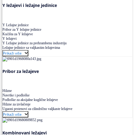
Y ležajevi i ležajne jedinice
Y Ležajne jedinice
Pribor za Y ležajne jedinice
Kućišta za Y ležajeve
Y ležajevi
Y Ležajne jedinice za prehrambenu industriju
Ležajne jedinice sa valjkastim ležajevima
Prikaži više
Pribor za ležajeve
Hilzne
Navrtke i podloške
Podloške za aksijalne kuglične ležajeve
Hilzne za izvlačenje
Ugaoni prstenovi za cilindrično valjkaste ležajeve
Prikaži više
Kombinovani ležajevi