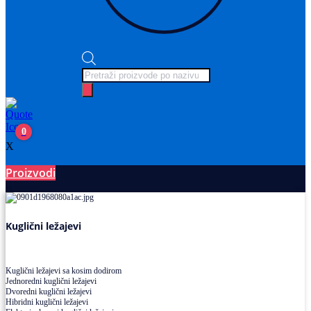
Products
search
0
X
Proizvodi
Ležajevi
Kuglični ležajevi
Kuglični ležajevi sa kosim dodirom
Jednoredni kuglični ležajevi
Dvoredni kuglični ležajevi
Hibridni kuglični ležajevi