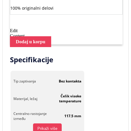
100% originalni delovi
Edit
Content
Dodaj u korpu
Specifikacije
Tip zaptivanja
Bez kontakta
Čelik visoke
Materijal, ležaj
temperature
Centralno rastojanje
117.5 mm
između
Prikaži više