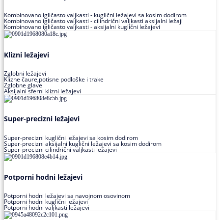
Kombinovano igličasto valjkasti - kuglični ležajevi sa kosim dodirom
Kombinovano igličasto valjkasti - cilindrični valjkasti aksijalni ležaji
Kombinovano igličasto valjkasti - aksijalni kuglični ležajevi
Klizni ležajevi
Zglobni ležajevi
Klizne čaure,potisne podloške i trake
Zglobne glave
Aksijalni sferni klizni ležajevi
Super-precizni ležajevi
Super-precizni kuglični ležajevi sa kosim dodirom
Super-precizni aksijalni kuglični ležajevi sa kosim dodirom
Super-precizni cilindrični valjkasti ležajevi
Potporni hodni ležajevi
Potporni hodni ležajevi sa navojnom osovinom
Potporni hodni kuglični ležajevi
Potporni hodni valjkasti ležajevi