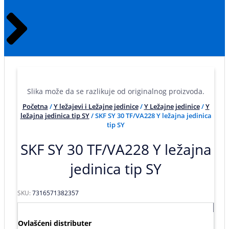
Slika može da se razlikuje od originalnog proizvoda.
Početna
/
Y ležajevi i Ležajne jedinice
/
Y Ležajne jedinice
/
Y
ležajna jedinica tip SY
/ SKF SY 30 TF/VA228 Y ležajna jedinica
tip SY
SKF SY 30 TF/VA228 Y ležajna
jedinica tip SY
SKU:
7316571382357
Ovlašćeni distributer