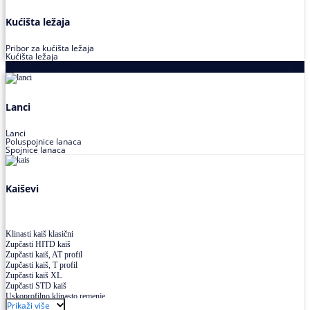
Kućišta ležaja
Pribor za kućišta ležaja
Kućišta ležaja
Proizvodi za prenos snage
Lanci
Lanci
Poluspojnice lanaca
Spojnice lanaca
Kaiševi
Klinasti kaiš klasični
Zupčasti HITD kaiš
Zupčasti kaiš, AT profil
Zupčasti kaiš, T profil
Zupčasti kaiš XL
Zupčasti STD kaiš
Uskoprofilno klinasto remenje
Prikaži više
Uskoprofilno klinasto remenje spojeno