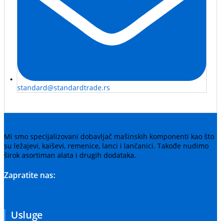
standard@standardtrade.rs
Mi smo specijalizovani dobavljač mašinskih komponenti kao što
su ležajevi, kaiševi, remenice, lanci i lančanici. Takođe nudimo
širok asortiman alata i drugih dodataka.
Zapratite nas:
Usluge