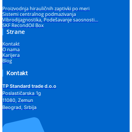
Proizvodnja hirauličnih zaptivki po meri
Sistemi centralnog podmazivanja
Vibrodijagnostika, Podešavanje saosnosti…
SKF RecondOil Box
Strane
Kontakt
O nama
Karijera
Blog
Kontakt
TP Standard trade d.o.o
Poslastičarska 1g
11080, Zemun
Beograd, Srbija