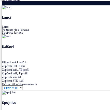
Proizvodi za prenos snage
Lanci
Lanci
Poluspojnice lanaca
Spojnice lanaca
Kaiševi
Klinasti kaiš klasični
Zupčasti HITD kaiš
Zupčasti kaiš, AT profil
Zupčasti kaiš, T profil
Zupčasti kaiš XL
Zupčasti STD kaiš
Uskoprofilno klinasto remenje
Prikaži više
Uskoprofilno klinasto remenje spojeno
Uskoprofilno klinasto remenje XP extra power
Višekanalno remenje PJ,PK
Spojnice