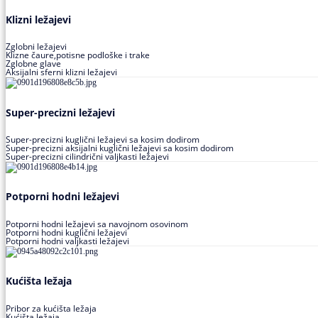
Klizni ležajevi
Zglobni ležajevi
Klizne čaure,potisne podloške i trake
Zglobne glave
Aksijalni sferni klizni ležajevi
Super-precizni ležajevi
Super-precizni kuglični ležajevi sa kosim dodirom
Super-precizni aksijalni kuglični ležajevi sa kosim dodirom
Super-precizni cilindrični valjkasti ležajevi
Potporni hodni ležajevi
Potporni hodni ležajevi sa navojnom osovinom
Potporni hodni kuglični ležajevi
Potporni hodni valjkasti ležajevi
Kućišta ležaja
Pribor za kućišta ležaja
Kućišta ležaja