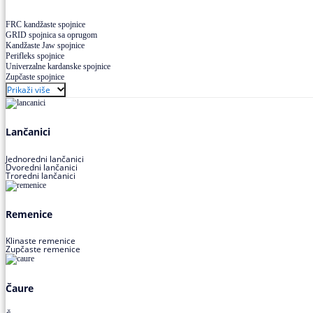
FRC kandžaste spojnice
GRID spojnica sa oprugom
Kandžaste Jaw spojnice
Perifleks spojnice
Univerzalne kardanske spojnice
Zupčaste spojnice
Prikaži više
Lančanici
Jednoredni lančanici
Dvoredni lančanici
Troredni lančanici
Remenice
Klinaste remenice
Zupčaste remenice
Čaure