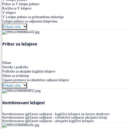
Pribor za Y ležajne jedinice
Kućišta za Y ležajeve
Y ležajevi
Y Ležajne jedinice za prehrambenu industriju
Ležajne jedinice sa valjkastim ležajevima
Prikaži više
Pribor za ležajeve
Hilzne
Navrtke i podloške
Podloške za aksijalne kuglične ležajeve
Hilzne za izvlačenje
Ugaoni prstenovi za cilindrično valjkaste ležajeve
Prikaži više
Kombinovani ležajevi
Kombinovano igličasto valjkasti - kuglični ležajevi sa kosim dodirom
Kombinovano igličasto valjkasti - cilindrični valjkasti aksijalni ležaji
Kombinovano igličasto valjkasti - aksijalni kuglični ležajevi