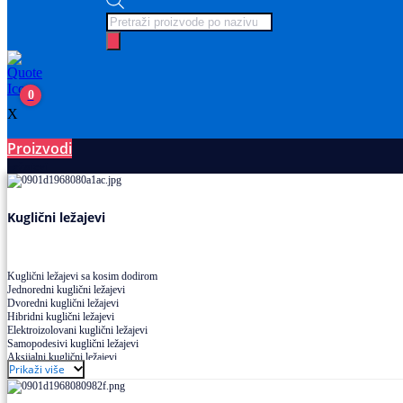
Products
search
0
X
Proizvodi
Ležajevi
Kuglični ležajevi
Kuglični ležajevi sa kosim dodirom
Jednoredni kuglični ležajevi
Dvoredni kuglični ležajevi
Hibridni kuglični ležajevi
Elektroizolovani kuglični ležajevi
Samopodesivi kuglični ležajevi
Aksijalni kuglični ležajevi
Prikaži više
Kuglični ležajevi od nerđajućeg čelika