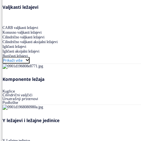
Valjkasti ležajevi
CARB valjkasti ležajevi
Konusno valjkasti ležajevi
Cilindrično valjkasti ležajevi
Cilindrično valjkasti aksijalni ležajevi
Igličasti ležajevi
Igličasti aksijalni ležajevi
Buričasti ležajevi
Prikaži više
Buričasti zaptiveni ležajevi
Buričasti aksijalni ležajevi
Komponente ležaja
Kuglice
Cilindrični valjčići
Unutrašnji prstenovi
Podloške
Y ležajevi i ležajne jedinice
Y Ležajne jedinice