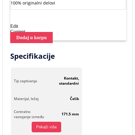
100% originalni delovi
Edit
Content
Dodaj u korpu
Specifikacije
Kontakt,
Tip zaptivanja
standardni
Materijal, ležaj
Čelik
Centralno
171.5 mm
rastojanje između
Prikaži više