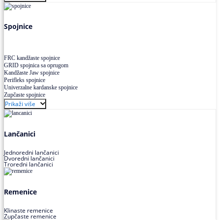
Uskoprofilno klinasto remenje XP extra power
Višekanalno remenje PJ,PK
Spojnice
FRC kandžaste spojnice
GRID spojnica sa oprugom
Kandžaste Jaw spojnice
Perifleks spojnice
Univerzalne kardanske spojnice
Zupčaste spojnice
Prikaži više
Lančanici
Jednoredni lančanici
Dvoredni lančanici
Troredni lančanici
Remenice
Klinaste remenice
Zupčaste remenice