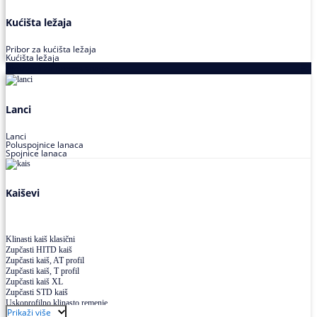
Kućišta ležaja
Pribor za kućišta ležaja
Kućišta ležaja
Proizvodi za prenos snage
Lanci
Lanci
Poluspojnice lanaca
Spojnice lanaca
Kaiševi
Klinasti kaiš klasični
Zupčasti HITD kaiš
Zupčasti kaiš, AT profil
Zupčasti kaiš, T profil
Zupčasti kaiš XL
Zupčasti STD kaiš
Uskoprofilno klinasto remenje
Prikaži više
Uskoprofilno klinasto remenje spojeno