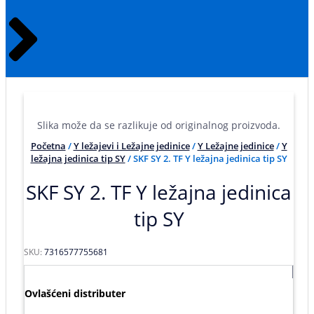
Slika može da se razlikuje od originalnog proizvoda.
Početna
/
Y ležajevi i Ležajne jedinice
/
Y Ležajne jedinice
/
Y
ležajna jedinica tip SY
/ SKF SY 2. TF Y ležajna jedinica tip SY
SKF SY 2. TF Y ležajna jedinica
tip SY
SKU:
7316577755681
Ovlašćeni distributer