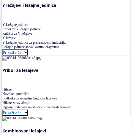
Y ležajevi i ležajne jedinice
Y Ležajne jedinice
Pribor za Y ležajne jedinice
Kućišta za Y ležajeve
Y ležajevi
Y Ležajne jedinice za prehrambenu industriju
Ležajne jedinice sa valjkastim ležajevima
Prikaži više
Pribor za ležajeve
Hilzne
Navrtke i podloške
Podloške za aksijalne kuglične ležajeve
Hilzne za izvlačenje
Ugaoni prstenovi za cilindrično valjkaste ležajeve
Prikaži više
Kombinovani ležajevi