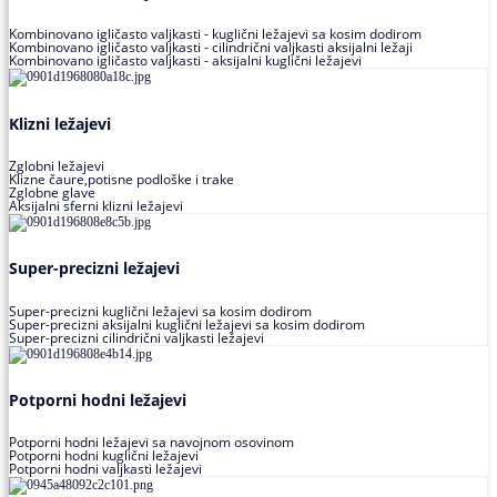
Kombinovano igličasto valjkasti - kuglični ležajevi sa kosim dodirom
Kombinovano igličasto valjkasti - cilindrični valjkasti aksijalni ležaji
Kombinovano igličasto valjkasti - aksijalni kuglični ležajevi
Klizni ležajevi
Zglobni ležajevi
Klizne čaure,potisne podloške i trake
Zglobne glave
Aksijalni sferni klizni ležajevi
Super-precizni ležajevi
Super-precizni kuglični ležajevi sa kosim dodirom
Super-precizni aksijalni kuglični ležajevi sa kosim dodirom
Super-precizni cilindrični valjkasti ležajevi
Potporni hodni ležajevi
Potporni hodni ležajevi sa navojnom osovinom
Potporni hodni kuglični ležajevi
Potporni hodni valjkasti ležajevi