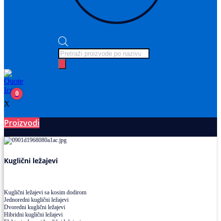
Products
search
0
X
Proizvodi
Ležajevi
Kuglični ležajevi
Kuglični ležajevi sa kosim dodirom
Jednoredni kuglični ležajevi
Dvoredni kuglični ležajevi
Hibridni kuglični ležajevi