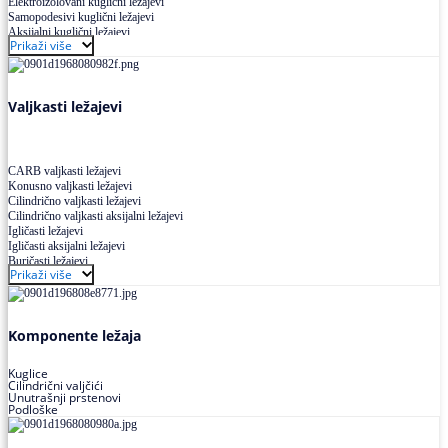
Elektroizolovani kuglični ležajevi
Samopodesivi kuglični ležajevi
Aksijalni kuglični ležajevi
Prikaži više
Kuglični ležajevi od nerđajućeg čelika
Valjkasti ležajevi
CARB valjkasti ležajevi
Konusno valjkasti ležajevi
Cilindrično valjkasti ležajevi
Cilindrično valjkasti aksijalni ležajevi
Igličasti ležajevi
Igličasti aksijalni ležajevi
Buričasti ležajevi
Prikaži više
Buričasti zaptiveni ležajevi
Buričasti aksijalni ležajevi
Komponente ležaja
Kuglice
Cilindrični valjčići
Unutrašnji prstenovi
Podloške