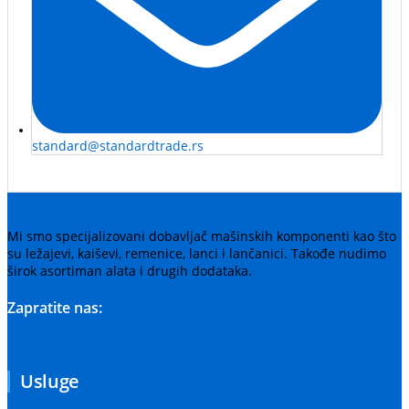
standard@standardtrade.rs
Mi smo specijalizovani dobavljač mašinskih komponenti kao što
su ležajevi, kaiševi, remenice, lanci i lančanici. Takođe nudimo
širok asortiman alata i drugih dodataka.
Zapratite nas:
Usluge