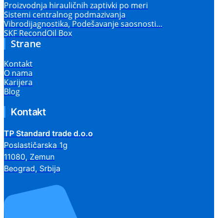
Proizvodnja hirauličnih zaptivki po meri
Sistemi centralnog podmazivanja
Vibrodijagnostika, Podešavanje saosnosti…
SKF RecondOil Box
Strane
Kontakt
O nama
Karijera
Blog
Kontakt
TP Standard trade d.o.o
Poslastičarska 1g
11080, Zemun
Beograd, Srbija