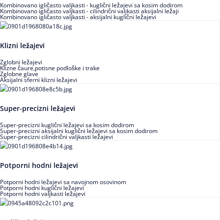
Kombinovano igličasto valjkasti - kuglični ležajevi sa kosim dodirom
Kombinovano igličasto valjkasti - cilindrični valjkasti aksijalni ležaji
Kombinovano igličasto valjkasti - aksijalni kuglični ležajevi
Klizni ležajevi
Zglobni ležajevi
Klizne čaure,potisne podloške i trake
Zglobne glave
Aksijalni sferni klizni ležajevi
Super-precizni ležajevi
Super-precizni kuglični ležajevi sa kosim dodirom
Super-precizni aksijalni kuglični ležajevi sa kosim dodirom
Super-precizni cilindrični valjkasti ležajevi
Potporni hodni ležajevi
Potporni hodni ležajevi sa navojnom osovinom
Potporni hodni kuglični ležajevi
Potporni hodni valjkasti ležajevi