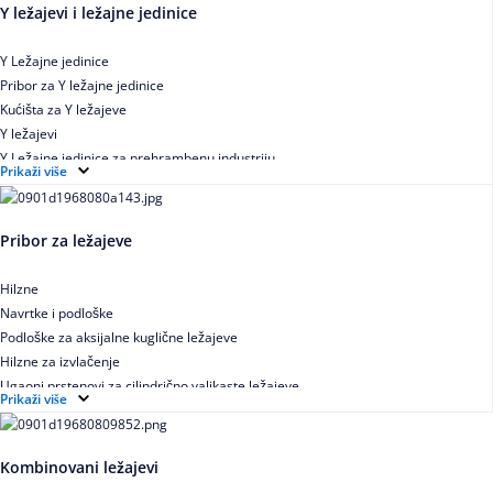
Y ležajevi i ležajne jedinice
Y Ležajne jedinice
Pribor za Y ležajne jedinice
Kućišta za Y ležajeve
Y ležajevi
Y Ležajne jedinice za prehrambenu industriju
Prikaži više
Ležajne jedinice sa valjkastim ležajevima
Pribor za ležajeve
Hilzne
Navrtke i podloške
Podloške za aksijalne kuglične ležajeve
Hilzne za izvlačenje
Ugaoni prstenovi za cilindrično valjkaste ležajeve
Prikaži više
Kombinovani ležajevi