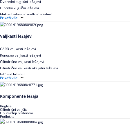
Dvoredni kuglični ležajevi
Hibridni kuglični ležajevi
Elektroizolovani kuglični ležajevi
Prikaži više
Samopodesivi kuglični ležajevi
Aksijalni kuglični ležajevi
Kuglični ležajevi od nerđajućeg čelika
Valjkasti ležajevi
CARB valjkasti ležajevi
Konusno valjkasti ležajevi
Cilindrično valjkasti ležajevi
Cilindrično valjkasti aksijalni ležajevi
Igličasti ležajevi
Prikaži više
Igličasti aksijalni ležajevi
Buričasti ležajevi
Buričasti zaptiveni ležajevi
Komponente ležaja
Buričasti aksijalni ležajevi
Kuglice
Cilindrični valjčići
Unutrašnji prstenovi
Podloške