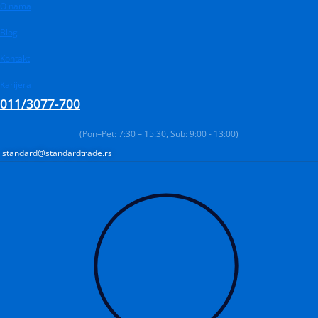
Pređi
Products
O nama
Products
Products
na
search
search
search
Blog
sadržaj
Kontakt
Karijera
011/3077-700
(Pon–Pet: 7:30 – 15:30, Sub: 9:00 - 13:00)
standard@standardtrade.rs