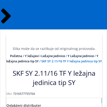
Slika može da se razlikuje od originalnog proizvoda.
Početna
/
Y ležajevi i Ležajne jedinice
/
Y Ležajne jedinice
/
Y
ležajna jedinica tip SY
/ SKF SY 2.11/16 TF Y ležajna jedinica tip SY
SKF SY 2.11/16 TF Y ležajna
jedinica tip SY
SKU:
7316577755704
Ovlašćeni distributer