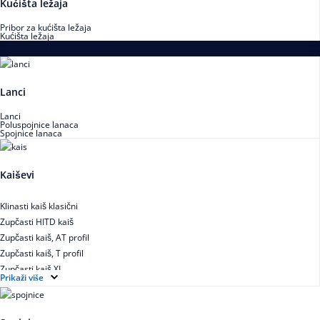
Kućišta ležaja
Pribor za kućišta ležaja
Kućišta ležaja
Proizvodi za prenos snage
Lanci
Lanci
Poluspojnice lanaca
Spojnice lanaca
Kaiševi
Klinasti kaiš klasični
Zupčasti HITD kaiš
Zupčasti kaiš, AT profil
Zupčasti kaiš, T profil
Zupčasti kaiš XL
Prikaži više
Zupčasti STD kaiš
Uskoprofilno klinasto remenje
Uskoprofilno klinasto remenje spojeno