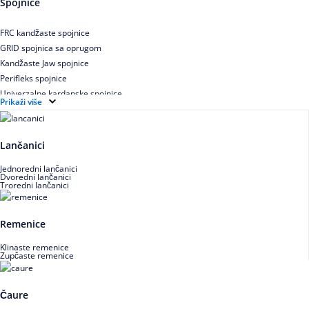
Spojnice
Uskoprofilno klinasto remenje XP extra power
Višekanalno remenje PJ,PK
FRC kandžaste spojnice
GRID spojnica sa oprugom
Kandžaste Jaw spojnice
Perifleks spojnice
Univerzalne kardanske spojnice
Prikaži više
Zupčaste spojnice
Lančanici
Jednoredni lančanici
Dvoredni lančanici
Troredni lančanici
Remenice
Klinaste remenice
Zupčaste remenice
Čaure