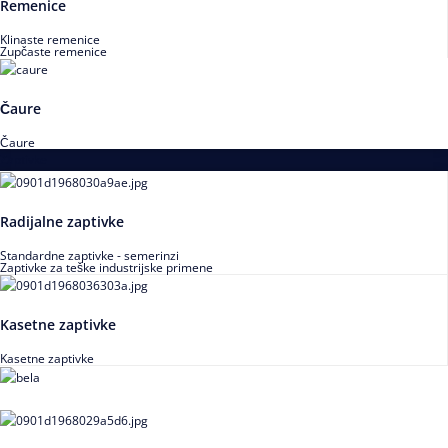
Remenice
Klinaste remenice
Zupčaste remenice
Čaure
Čaure
Zaptivke
Radijalne zaptivke
Standardne zaptivke - semerinzi
Zaptivke za teške industrijske primene
Kasetne zaptivke
Kasetne zaptivke