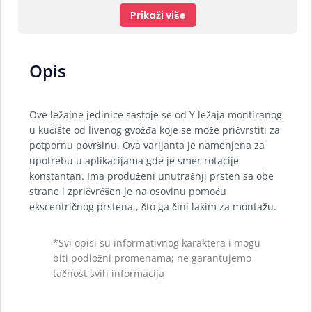
Prikaži više
Opis
Ove ležajne jedinice sastoje se od Y ležaja montiranog
u kućište od livenog gvožđa koje se može pričvrstiti za
potpornu površinu. Ova varijanta je namenjena za
upotrebu u aplikacijama gde je smer rotacije
konstantan. Ima produženi unutrašnji prsten sa obe
strane i zpričvrćšen je na osovinu pomoću
ekscentričnog prstena , što ga čini lakim za montažu.
*Svi opisi su informativnog karaktera i mogu
biti podložni promenama; ne garantujemo
tačnost svih informacija