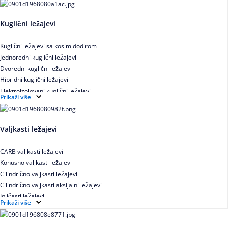
Kuglični ležajevi
Kuglični ležajevi sa kosim dodirom
Jednoredni kuglični ležajevi
Dvoredni kuglični ležajevi
Hibridni kuglični ležajevi
Elektroizolovani kuglični ležajevi
Prikaži više
Samopodesivi kuglični ležajevi
Aksijalni kuglični ležajevi
Kuglični ležajevi od nerđajućeg čelika
Valjkasti ležajevi
CARB valjkasti ležajevi
Konusno valjkasti ležajevi
Cilindrično valjkasti ležajevi
Cilindrično valjkasti aksijalni ležajevi
Igličasti ležajevi
Prikaži više
Igličasti aksijalni ležajevi
Buričasti ležajevi