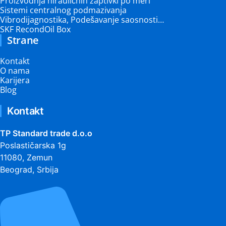
Proizvodnja hirauličnih zaptivki po meri
Sistemi centralnog podmazivanja
Vibrodijagnostika, Podešavanje saosnosti…
SKF RecondOil Box
Strane
Kontakt
O nama
Karijera
Blog
Kontakt
TP Standard trade d.o.o
Poslastičarska 1g
11080, Zemun
Beograd, Srbija