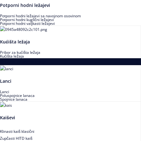
Potporni hodni ležajevi
Potporni hodni ležajevi sa navojnom osovinom
Potporni hodni kuglični ležajevi
Potporni hodni valjkasti ležajevi
Kućišta ležaja
Pribor za kućišta ležaja
Kućišta ležaja
Proizvodi za prenos snage
Lanci
Lanci
Poluspojnice lanaca
Spojnice lanaca
Kaiševi
Klinasti kaiš klasični
Zupčasti HITD kaiš