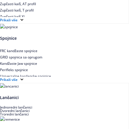
Zupčasti kaiš, AT profil
Zupčasti kaiš, T profil
Zupčasti kaiš XL
Prikaži više
Zupčasti STD kaiš
Uskoprofilno klinasto remenje
Uskoprofilno klinasto remenje spojeno
Spojnice
Uskoprofilno klinasto remenje XP extra power
Višekanalno remenje PJ,PK
FRC kandžaste spojnice
GRID spojnica sa oprugom
Kandžaste Jaw spojnice
Perifleks spojnice
Univerzalne kardanske spojnice
Prikaži više
Zupčaste spojnice
Lančanici
Jednoredni lančanici
Dvoredni lančanici
Troredni lančanici