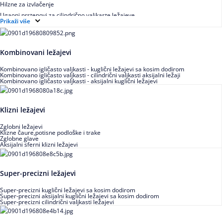
Hilzne za izvlačenje
Ugaoni prstenovi za cilindrično valjkaste ležajeve
Prikaži više
Kombinovani ležajevi
Kombinovano igličasto valjkasti - kuglični ležajevi sa kosim dodirom
Kombinovano igličasto valjkasti - cilindrični valjkasti aksijalni ležaji
Kombinovano igličasto valjkasti - aksijalni kuglični ležajevi
Klizni ležajevi
Zglobni ležajevi
Klizne čaure,potisne podloške i trake
Zglobne glave
Aksijalni sferni klizni ležajevi
Super-precizni ležajevi
Super-precizni kuglični ležajevi sa kosim dodirom
Super-precizni aksijalni kuglični ležajevi sa kosim dodirom
Super-precizni cilindrični valjkasti ležajevi