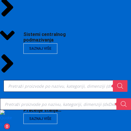
Sistemi centralnog
podmazivanja
SAZNAJ VIŠE
Products
search
Products
search
Vibrodijagnostika,
Praćenje stanja…
SAZNAJ VIŠE
0