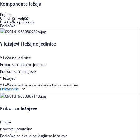
Buričasti zaptiveni ležajevi
Komponente ležaja
Buričasti aksijalni ležajevi
Kuglice
Cilindrični valjčići
Unutrašnji prstenovi
Podloške
Y ležajevi i ležajne jedinice
Y Ležajne jedinice
Pribor za Y ležajne jedinice
Kućišta za Y ležajeve
Y ležajevi
Y Ležajne jedinice za prehrambenu industriju
Prikaži više
Ležajne jedinice sa valjkastim ležajevima
Pribor za ležajeve
Hilzne
Navrtke i podloške
Podloške za aksijalne kuglične ležajeve