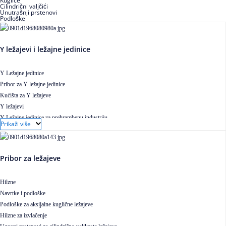
Kuglice
Cilindrični valjčići
Unutrašnji prstenovi
Podloške
Y ležajevi i ležajne jedinice
Y Ležajne jedinice
Pribor za Y ležajne jedinice
Kućišta za Y ležajeve
Y ležajevi
Y Ležajne jedinice za prehrambenu industriju
Prikaži više
Ležajne jedinice sa valjkastim ležajevima
Pribor za ležajeve
Hilzne
Navrtke i podloške
Podloške za aksijalne kuglične ležajeve
Hilzne za izvlačenje