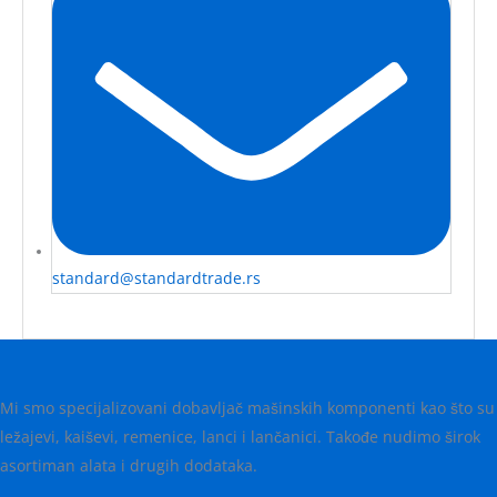
standard@standardtrade.rs
Mi smo specijalizovani dobavljač mašinskih komponenti kao što su
ležajevi, kaiševi, remenice, lanci i lančanici. Takođe nudimo širok
asortiman alata i drugih dodataka.