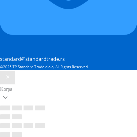
standard@standardtrade.rs
©2025 TP Standard Trade d.o.o, All Rights Reserved.
Korpa
Scroll
to
Top