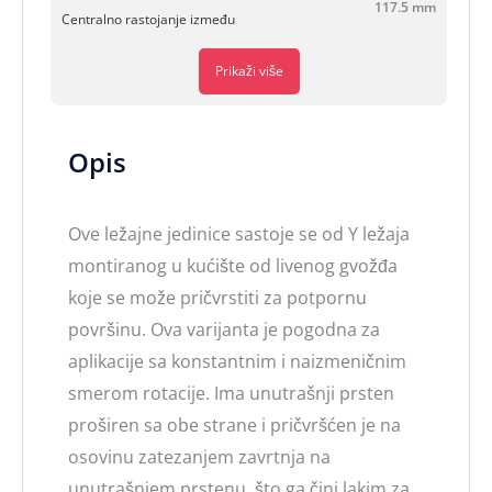
117.5 mm
Centralno rastojanje između
Prikaži više
Opis
Ove ležajne jedinice sastoje se od Y ležaja
montiranog u kućište od livenog gvožđa
koje se može pričvrstiti za potpornu
površinu. Ova varijanta je pogodna za
aplikacije sa konstantnim i naizmeničnim
smerom rotacije. Ima unutrašnji prsten
proširen sa obe strane i pričvršćen je na
osovinu zatezanjem zavrtnja na
unutrašnjem prstenu, što ga čini lakim za