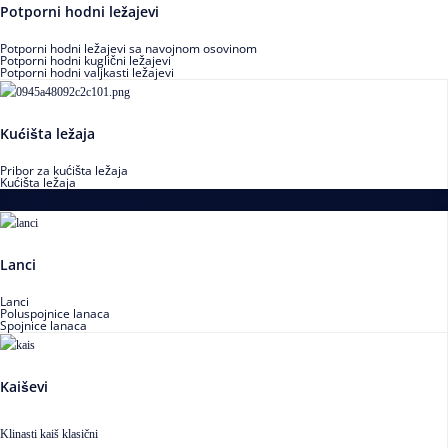
Potporni hodni ležajevi
Potporni hodni ležajevi sa navojnom osovinom
Potporni hodni kuglični ležajevi
Potporni hodni valjkasti ležajevi
Kućišta ležaja
Pribor za kućišta ležaja
Kućišta ležaja
Proizvodi za prenos snage
Lanci
Lanci
Poluspojnice lanaca
Spojnice lanaca
Kaiševi
Klinasti kaiš klasični