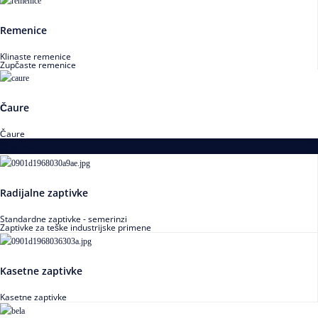
Remenice
Klinaste remenice
Zupčaste remenice
Čaure
Čaure
Zaptivke
Radijalne zaptivke
Standardne zaptivke - semerinzi
Zaptivke za teške industrijske primene
Kasetne zaptivke
Kasetne zaptivke