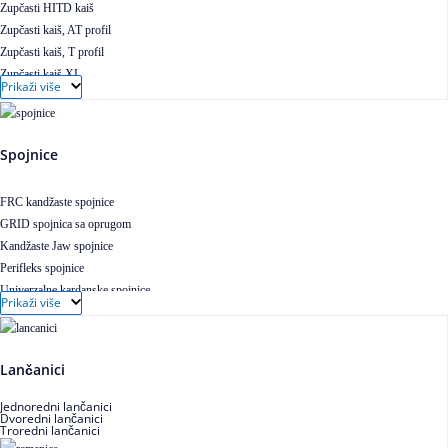
Zupčasti HITD kaiš
Zupčasti kaiš, AT profil
Zupčasti kaiš, T profil
Zupčasti kaiš XL
Prikaži više
Zupčasti STD kaiš
Uskoprofilno klinasto remenje
Uskoprofilno klinasto remenje spojeno
Spojnice
Uskoprofilno klinasto remenje XP extra power
Višekanalno remenje PJ,PK
FRC kandžaste spojnice
GRID spojnica sa oprugom
Kandžaste Jaw spojnice
Perifleks spojnice
Univerzalne kardanske spojnice
Prikaži više
Zupčaste spojnice
Lančanici
Jednoredni lančanici
Dvoredni lančanici
Troredni lančanici