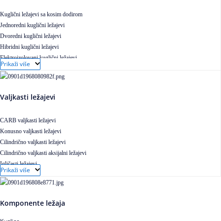
Kuglični ležajevi sa kosim dodirom
Jednoredni kuglični ležajevi
Dvoredni kuglični ležajevi
Hibridni kuglični ležajevi
Elektroizolovani kuglični ležajevi
Prikaži više
Samopodesivi kuglični ležajevi
Aksijalni kuglični ležajevi
Kuglični ležajevi od nerđajućeg čelika
Valjkasti ležajevi
CARB valjkasti ležajevi
Konusno valjkasti ležajevi
Cilindrično valjkasti ležajevi
Cilindrično valjkasti aksijalni ležajevi
Igličasti ležajevi
Prikaži više
Igličasti aksijalni ležajevi
Buričasti ležajevi
Buričasti zaptiveni ležajevi
Komponente ležaja
Buričasti aksijalni ležajevi