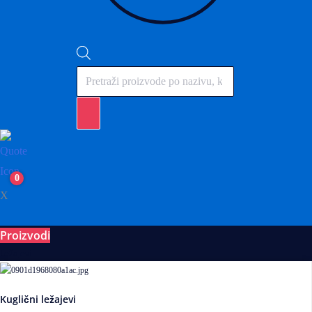
Products
search
0
X
Proizvodi
Ležajevi
Kuglični ležajevi