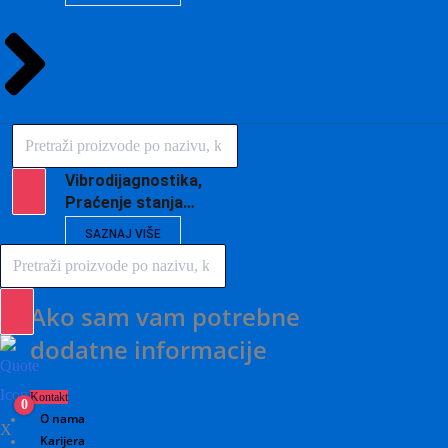
Products
search
Vibrodijagnostika,
Praćenje stanja…
SAZNAJ VIŠE
Products
search
Ako sam vam potrebne
dodatne informacije
Kontakt
0
O nama
X
Karijera