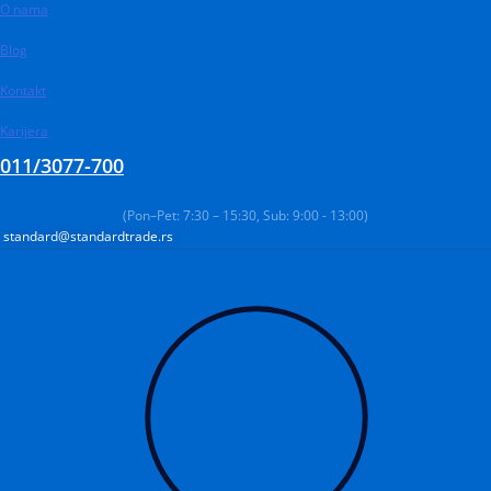
O nama
Pređi
na
Blog
sadržaj
Kontakt
Karijera
011/3077-700
(Pon–Pet: 7:30 – 15:30, Sub: 9:00 - 13:00)
standard@standardtrade.rs