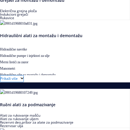
Grejači za montažu i demontažu
Električna grejna ploča
Indukcioni grejači
Rukavice
Hidraulični alati za montažu i demontažu
Hidraulične navrtke
Hidraulične pumpe i injektori za ulje
Merni listići za zazor
Manometri
Hidraulično ulje za montažu i demontažu
Prikaži više
Podmazivanje
Ručni alati za podmazivanje
Alati za rukovanje mašću
Alati za rukovanje uljem
Rezervni deo,pribor za alate za podmazivanje
Rezervoar ulja