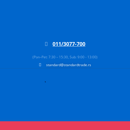
011/3077-700
(Pon–Pet: 7:30 – 15:30, Sub: 9:00 - 13:00)
standard@standardtrade.rs