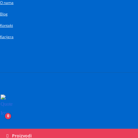
O nama
Pređi
na
Blog
sadržaj
Kontakt
Karijera
0
Proizvodi