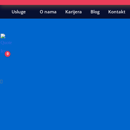
Usluge
O nama
Karijera
Blog
Kontakt
0