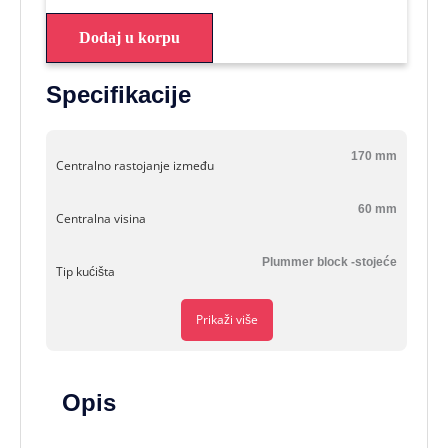
Dodaj u korpu
Specifikacije
170 mm
Centralno rastojanje između
60 mm
Centralna visina
Plummer block -stojeće
Tip kućišta
Prikaži više
Opis