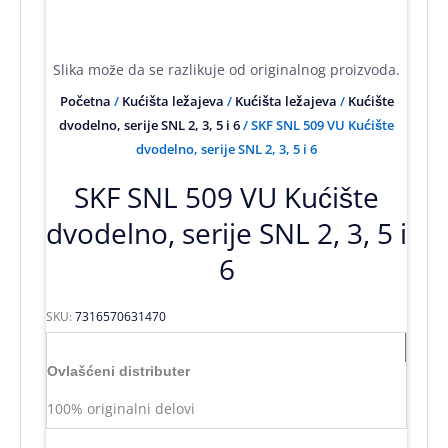
Slika može da se razlikuje od originalnog proizvoda.
Početna
/
Kućišta ležajeva
/
Kućišta ležajeva
/
Kućište
dvodelno, serije SNL 2, 3, 5 i 6
/ SKF SNL 509 VU Kućište
dvodelno, serije SNL 2, 3, 5 i 6
SKF SNL 509 VU Kućište
dvodelno, serije SNL 2, 3, 5 i
6
SKU:
7316570631470
Ovlašćeni distributer
100% originalni delovi