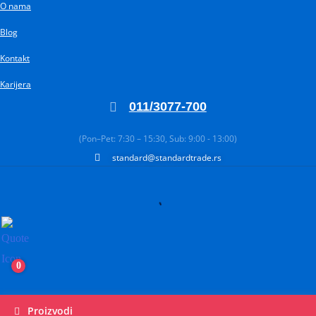
O nama
Pređi
na
Blog
sadržaj
Kontakt
Karijera
011/3077-700
(Pon–Pet: 7:30 – 15:30, Sub: 9:00 - 13:00)
standard@standardtrade.rs
0
Proizvodi