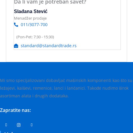
Da li vam je potreban savet?
Slađana Stević
Menadžer prodaje
011/3077-700
(Pon-Pet: 7:30 - 15:30)
standard@standardtrade.rs
Mi smo specijalizovani dobavljač mašinskih komponenti kao što su
ležajevi, kaiševi, remenice, lanci i lančanici. Takođe nudimo širok
asortiman alata i drugih dodataka.
Zapratite nas: