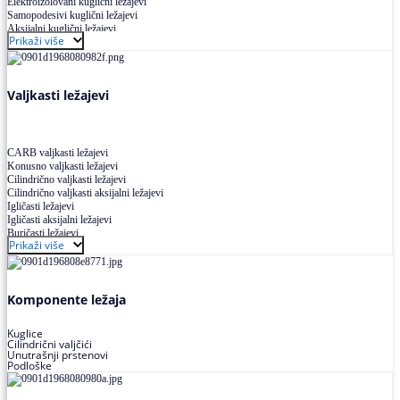
Elektroizolovani kuglični ležajevi
Samopodesivi kuglični ležajevi
Aksijalni kuglični ležajevi
Prikaži više
Kuglični ležajevi od nerđajućeg čelika
Valjkasti ležajevi
CARB valjkasti ležajevi
Konusno valjkasti ležajevi
Cilindrično valjkasti ležajevi
Cilindrično valjkasti aksijalni ležajevi
Igličasti ležajevi
Igličasti aksijalni ležajevi
Buričasti ležajevi
Prikaži više
Buričasti zaptiveni ležajevi
Buričasti aksijalni ležajevi
Komponente ležaja
Kuglice
Cilindrični valjčići
Unutrašnji prstenovi
Podloške