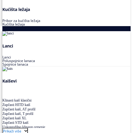
Kućišta ležaja
Pribor za kućišta ležaja
Kućišta ležaja
Proizvodi za prenos snage
Lanci
Lanci
Poluspojnice lanaca
Spojnice lanaca
Kaiševi
Klinasti kaiš klasični
Zupčasti HITD kaiš
Zupčasti kaiš, AT profil
Zupčasti kaiš, T profil
Zupčasti kaiš XL
Zupčasti STD kaiš
Uskoprofilno klinasto remenje
Prikaži više
Uskoprofilno klinasto remenje spojeno