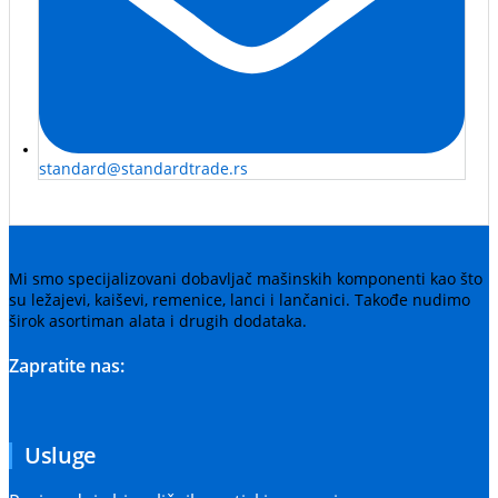
standard@standardtrade.rs
Mi smo specijalizovani dobavljač mašinskih komponenti kao što
su ležajevi, kaiševi, remenice, lanci i lančanici. Takođe nudimo
širok asortiman alata i drugih dodataka.
Zapratite nas:
Usluge