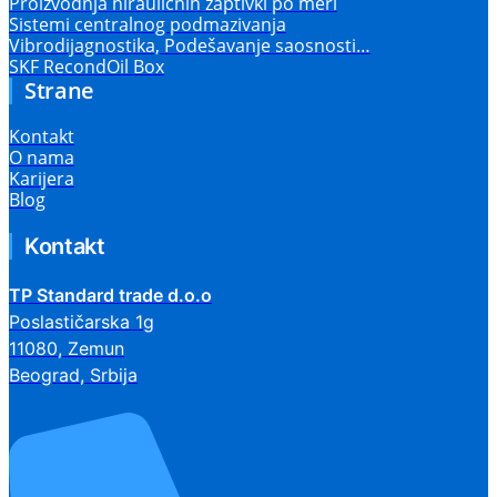
Proizvodnja hirauličnih zaptivki po meri
Sistemi centralnog podmazivanja
Vibrodijagnostika, Podešavanje saosnosti…
SKF RecondOil Box
Strane
Kontakt
O nama
Karijera
Blog
Kontakt
TP Standard trade d.o.o
Poslastičarska 1g
11080, Zemun
Beograd, Srbija