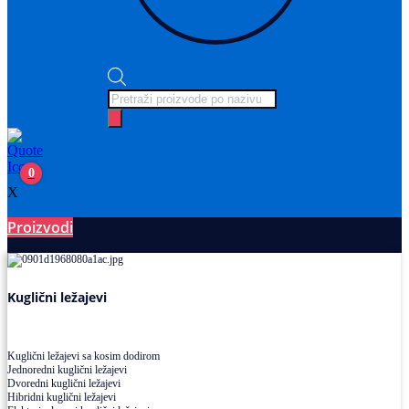
Products
search
0
X
Proizvodi
Ležajevi
Kuglični ležajevi
Kuglični ležajevi sa kosim dodirom
Jednoredni kuglični ležajevi
Dvoredni kuglični ležajevi
Hibridni kuglični ležajevi