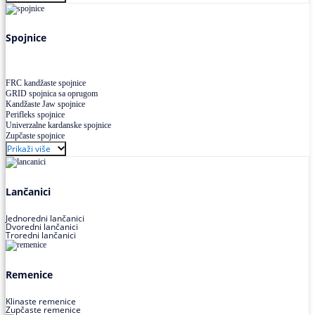
Uskoprofilno klinasto remenje XP extra power
Višekanalno remenje PJ,PK
Spojnice
FRC kandžaste spojnice
GRID spojnica sa oprugom
Kandžaste Jaw spojnice
Perifleks spojnice
Univerzalne kardanske spojnice
Zupčaste spojnice
Prikaži više
Lančanici
Jednoredni lančanici
Dvoredni lančanici
Troredni lančanici
Remenice
Klinaste remenice
Zupčaste remenice