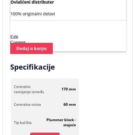
Ovlašćeni distributer
100% originalni delovi
Edit
Content
Dodaj u korpu
Specifikacije
Centralno
170 mm
rastojanje između
Centralna visina
60 mm
Plummer block -
Tip kućišta
stojeće