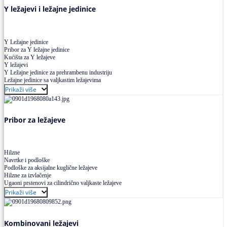
Y ležajevi i ležajne jedinice
Y Ležajne jedinice
Pribor za Y ležajne jedinice
Kućišta za Y ležajeve
Y ležajevi
Y Ležajne jedinice za prehrambenu industriju
Ležajne jedinice sa valjkastim ležajevima
Prikaži više
Pribor za ležajeve
Hilzne
Navrtke i podloške
Podloške za aksijalne kuglične ležajeve
Hilzne za izvlačenje
Ugaoni prstenovi za cilindrično valjkaste ležajeve
Prikaži više
Kombinovani ležajevi