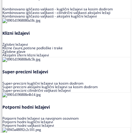
Kombinovano igličasto valjkasti - kuglični ležajevi sa kosim dodirom
Kombinovano igličasto valjkasti - cilindrični valjkasti aksijalni ležaji
Kombinovano igličasto valjkasti - aksijalni kuglični ležajevi
Klizni ležajevi
Zglobni ležajevi
Klizne čaure,potisne podloške i trake
Zglobne glave
Aksijalni sferni klizni ležajevi
Super-precizni ležajevi
Super-precizni kuglični ležajevi sa kosim dodirom
Super-precizni aksijalni kuglični ležajevi sa kosim dodirom
Super-precizni cilindrični valjkasti ležajevi
Potporni hodni ležajevi
Potporni hodni ležajevi sa navojnom osovinom
Potporni hodni kuglični ležajevi
Potporni hodni valjkasti ležajevi