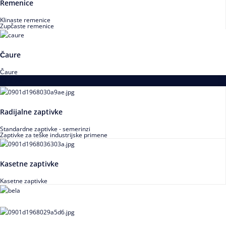
Remenice
Klinaste remenice
Zupčaste remenice
Čaure
Čaure
Zaptivke
Radijalne zaptivke
Standardne zaptivke - semerinzi
Zaptivke za teške industrijske primene
Kasetne zaptivke
Kasetne zaptivke