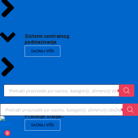
Sistemi centralnog
podmazivanja
SAZNAJ VIŠE
Products
search
Products
search
Vibrodijagnostika,
Praćenje stanja…
SAZNAJ VIŠE
0