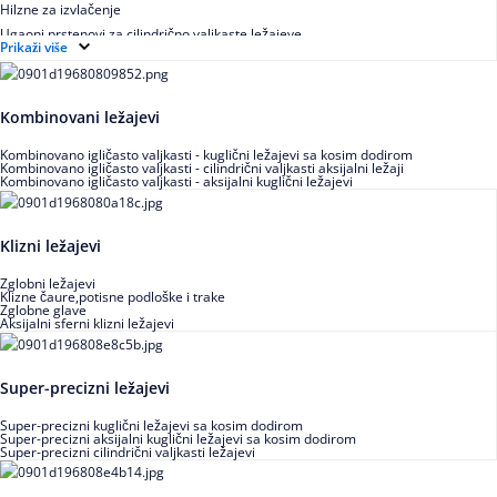
Hilzne za izvlačenje
Ugaoni prstenovi za cilindrično valjkaste ležajeve
Prikaži više
Kombinovani ležajevi
Kombinovano igličasto valjkasti - kuglični ležajevi sa kosim dodirom
Kombinovano igličasto valjkasti - cilindrični valjkasti aksijalni ležaji
Kombinovano igličasto valjkasti - aksijalni kuglični ležajevi
Klizni ležajevi
Zglobni ležajevi
Klizne čaure,potisne podloške i trake
Zglobne glave
Aksijalni sferni klizni ležajevi
Super-precizni ležajevi
Super-precizni kuglični ležajevi sa kosim dodirom
Super-precizni aksijalni kuglični ležajevi sa kosim dodirom
Super-precizni cilindrični valjkasti ležajevi