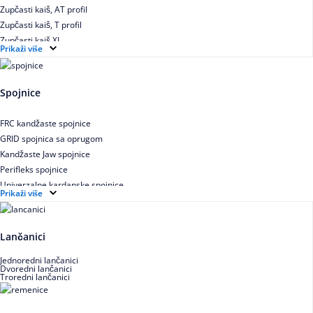
Zupčasti kaiš, AT profil
Zupčasti kaiš, T profil
Zupčasti kaiš XL
Prikaži više
Zupčasti STD kaiš
Uskoprofilno klinasto remenje
Uskoprofilno klinasto remenje spojeno
Spojnice
Uskoprofilno klinasto remenje XP extra power
Višekanalno remenje PJ,PK
FRC kandžaste spojnice
GRID spojnica sa oprugom
Kandžaste Jaw spojnice
Perifleks spojnice
Univerzalne kardanske spojnice
Prikaži više
Zupčaste spojnice
Lančanici
Jednoredni lančanici
Dvoredni lančanici
Troredni lančanici