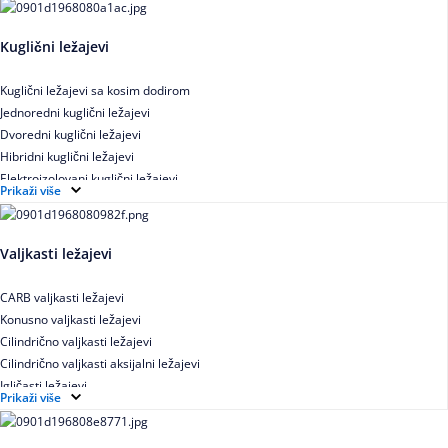
Kuglični ležajevi
Kuglični ležajevi sa kosim dodirom
Jednoredni kuglični ležajevi
Dvoredni kuglični ležajevi
Hibridni kuglični ležajevi
Elektroizolovani kuglični ležajevi
Prikaži više
Samopodesivi kuglični ležajevi
Aksijalni kuglični ležajevi
Kuglični ležajevi od nerđajućeg čelika
Valjkasti ležajevi
CARB valjkasti ležajevi
Konusno valjkasti ležajevi
Cilindrično valjkasti ležajevi
Cilindrično valjkasti aksijalni ležajevi
Igličasti ležajevi
Prikaži više
Igličasti aksijalni ležajevi
Buričasti ležajevi