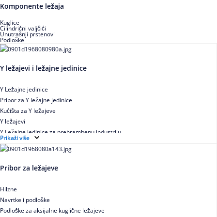
Buričasti zaptiveni ležajevi
Komponente ležaja
Buričasti aksijalni ležajevi
Kuglice
Cilindrični valjčići
Unutrašnji prstenovi
Podloške
Y ležajevi i ležajne jedinice
Y Ležajne jedinice
Pribor za Y ležajne jedinice
Kućišta za Y ležajeve
Y ležajevi
Y Ležajne jedinice za prehrambenu industriju
Prikaži više
Ležajne jedinice sa valjkastim ležajevima
Pribor za ležajeve
Hilzne
Navrtke i podloške
Podloške za aksijalne kuglične ležajeve