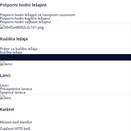
Potporni hodni ležajevi
Potporni hodni ležajevi sa navojnom osovinom
Potporni hodni kuglični ležajevi
Potporni hodni valjkasti ležajevi
Kućišta ležaja
Pribor za kućišta ležaja
Kućišta ležaja
Proizvodi za prenos snage
Lanci
Lanci
Poluspojnice lanaca
Spojnice lanaca
Kaiševi
Klinasti kaiš klasični
Zupčasti HITD kaiš