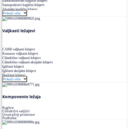
Elektroizolovani kuglični ležajevi
Samopodesivi kuglični ležajevi
Aksijalni kuglični ležajevi
Prikaži više
Kuglični ležajevi od nerđajućeg čelika
Valjkasti ležajevi
CARB valjkasti ležajevi
Konusno valjkasti ležajevi
Cilindrično valjkasti ležajevi
Cilindrično valjkasti aksijalni ležajevi
Igličasti ležajevi
Igličasti aksijalni ležajevi
Buričasti ležajevi
Prikaži više
Buričasti zaptiveni ležajevi
Buričasti aksijalni ležajevi
Komponente ležaja
Kuglice
Cilindrični valjčići
Unutrašnji prstenovi
Podloške