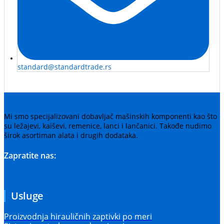
standard@standardtrade.rs
Mi smo specijalizovani dobavljač mašinskih komponenti kao što
su ležajevi, kaiševi, remenice, lanci i lančanici. Takođe nudimo
širok asortiman alata i drugih dodataka.
Zapratite nas:
Usluge
Proizvodnja hirauličnih zaptivki po meri