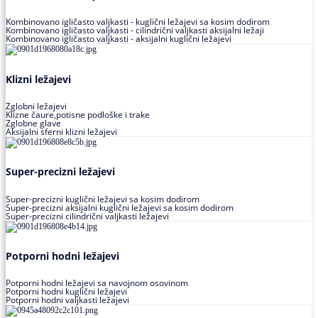
Kombinovano igličasto valjkasti - kuglični ležajevi sa kosim dodirom
Kombinovano igličasto valjkasti - cilindrični valjkasti aksijalni ležaji
Kombinovano igličasto valjkasti - aksijalni kuglični ležajevi
Klizni ležajevi
Zglobni ležajevi
Klizne čaure,potisne podloške i trake
Zglobne glave
Aksijalni sferni klizni ležajevi
Super-precizni ležajevi
Super-precizni kuglični ležajevi sa kosim dodirom
Super-precizni aksijalni kuglični ležajevi sa kosim dodirom
Super-precizni cilindrični valjkasti ležajevi
Potporni hodni ležajevi
Potporni hodni ležajevi sa navojnom osovinom
Potporni hodni kuglični ležajevi
Potporni hodni valjkasti ležajevi