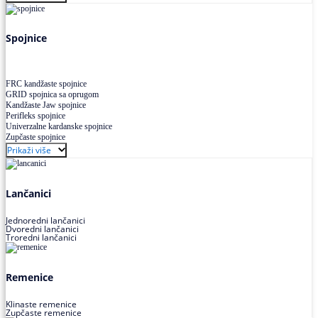
Uskoprofilno klinasto remenje XP extra power
Višekanalno remenje PJ,PK
Spojnice
FRC kandžaste spojnice
GRID spojnica sa oprugom
Kandžaste Jaw spojnice
Perifleks spojnice
Univerzalne kardanske spojnice
Zupčaste spojnice
Prikaži više
Lančanici
Jednoredni lančanici
Dvoredni lančanici
Troredni lančanici
Remenice
Klinaste remenice
Zupčaste remenice