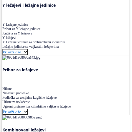
Y ležajevi i ležajne jedinice
Y Ležajne jedinice
Pribor za Y ležajne jedinice
Kućišta za Y ležajeve
Y ležajevi
Y Ležajne jedinice za prehrambenu industriju
Ležajne jedinice sa valjkastim ležajevima
Prikaži više
Pribor za ležajeve
Hilzne
Navrtke i podloške
Podloške za aksijalne kuglične ležajeve
Hilzne za izvlačenje
Ugaoni prstenovi za cilindrično valjkaste ležajeve
Prikaži više
Kombinovani ležajevi