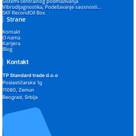
Sistemi centralnog podmazivanja
Vibrodijagnostika, Podešavanje saosnosti…
SKF RecondOil Box
Strane
Kontakt
O nama
Karijera
Blog
Kontakt
TP Standard trade d.o.o
Poslastičarska 1g
11080, Zemun
Beograd, Srbija