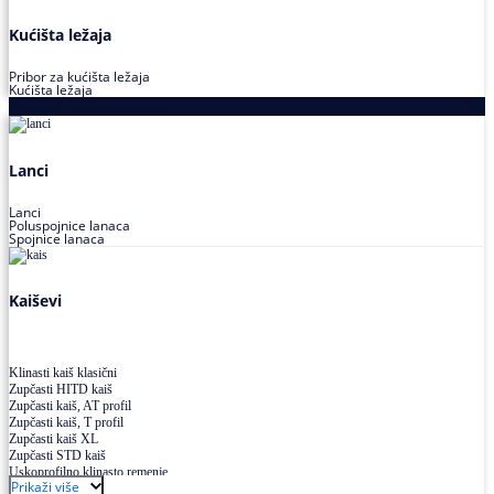
Kućišta ležaja
Pribor za kućišta ležaja
Kućišta ležaja
Proizvodi za prenos snage
Lanci
Lanci
Poluspojnice lanaca
Spojnice lanaca
Kaiševi
Klinasti kaiš klasični
Zupčasti HITD kaiš
Zupčasti kaiš, AT profil
Zupčasti kaiš, T profil
Zupčasti kaiš XL
Zupčasti STD kaiš
Uskoprofilno klinasto remenje
Prikaži više
Uskoprofilno klinasto remenje spojeno