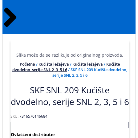
Slika može da se razlikuje od originalnog proizvoda.
Početna
/
Kućišta ležajeva
/
Kućišta ležajeva
/
Kućište
dvodelno, serije SNL 2, 3, 5 i 6
/ SKF SNL 209 Kućište dvodelno,
serije SNL 2, 3, 5 i 6
SKF SNL 209 Kućište
dvodelno, serije SNL 2, 3, 5 i 6
SKU:
7316570146684
Ovlašćeni distributer