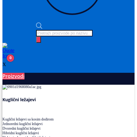
Products
search
0
X
Proizvodi
Ležajevi
Kuglični ležajevi
Kuglični ležajevi sa kosim dodirom
Jednoredni kuglični ležajevi
Dvoredni kuglični ležajevi
Hibridni kuglični ležajevi