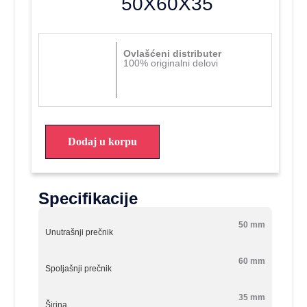
50X60X35
Ovlašćeni distributer
100% originalni delovi
Dodaj u korpu
Specifikacije
50 mm
Unutrašnji prečnik
60 mm
Spoljašnji prečnik
35 mm
Širina