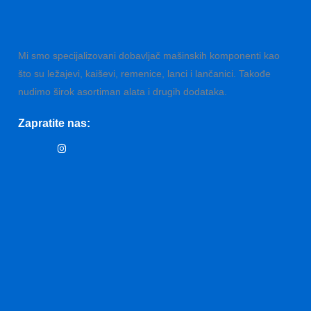
Mi smo specijalizovani dobavljač mašinskih komponenti kao
što su ležajevi, kaiševi, remenice, lanci i lančanici. Takođe
nudimo širok asortiman alata i drugih dodataka.
Zapratite nas: