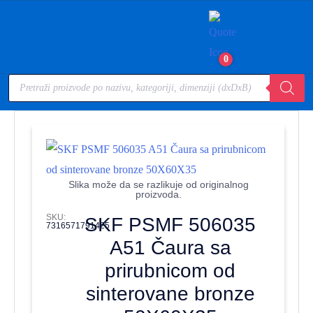
0
Slika može da se razlikuje od originalnog
proizvoda.
SKU:
SKF PSMF 506035
7316571791425
A51 Čaura sa
prirubnicom od
sinterovane bronze