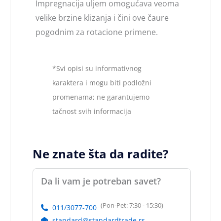
Impregnacija uljem omogućava veoma
velike brzine klizanja i čini ove čaure
pogodnim za rotacione primene.
*Svi opisi su informativnog
karaktera i mogu biti podložni
promenama; ne garantujemo
tačnost svih informacija
Ne znate šta da radite?
Da li vam je potreban savet?
(Pon-Pet: 7:30 - 15:30)
011/3077-700
standard@standardtrade.rs