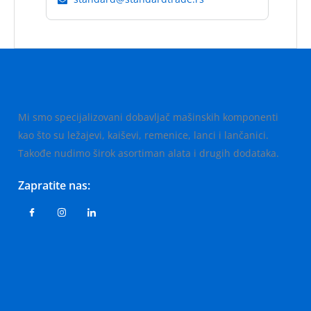
Mi smo specijalizovani dobavljač mašinskih komponenti
kao što su ležajevi, kaiševi, remenice, lanci i lančanici.
Takođe nudimo širok asortiman alata i drugih dodataka.
Zapratite nas: