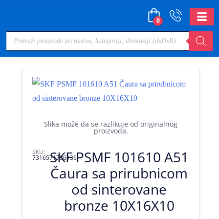
0
Slika može da se razlikuje od originalnog
proizvoda.
SKU:
SKF PSMF 101610 A51
7316571736136
Čaura sa prirubnicom
od sinterovane
bronze 10X16X10