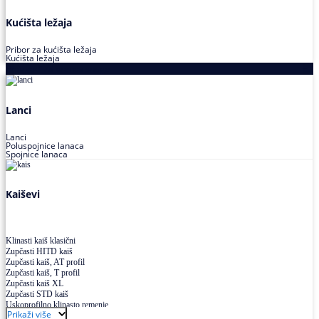
Kućišta ležaja
Pribor za kućišta ležaja
Kućišta ležaja
Proizvodi za prenos snage
Lanci
Lanci
Poluspojnice lanaca
Spojnice lanaca
Kaiševi
Klinasti kaiš klasični
Zupčasti HITD kaiš
Zupčasti kaiš, AT profil
Zupčasti kaiš, T profil
Zupčasti kaiš XL
Zupčasti STD kaiš
Uskoprofilno klinasto remenje
Prikaži više
Uskoprofilno klinasto remenje spojeno