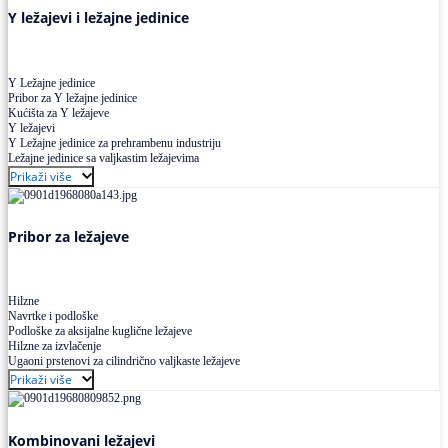
Y ležajevi i ležajne jedinice
Y Ležajne jedinice
Pribor za Y ležajne jedinice
Kućišta za Y ležajeve
Y ležajevi
Y Ležajne jedinice za prehrambenu industriju
Ležajne jedinice sa valjkastim ležajevima
Prikaži više
Pribor za ležajeve
Hilzne
Navrtke i podloške
Podloške za aksijalne kuglične ležajeve
Hilzne za izvlačenje
Ugaoni prstenovi za cilindrično valjkaste ležajeve
Prikaži više
Kombinovani ležajevi