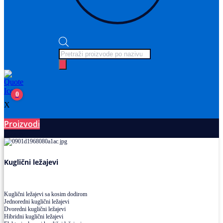
Products
search
0
X
Proizvodi
Ležajevi
Kuglični ležajevi
Kuglični ležajevi sa kosim dodirom
Jednoredni kuglični ležajevi
Dvoredni kuglični ležajevi
Hibridni kuglični ležajevi