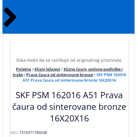
Slika može da se razlikuje od originalnog proizvoda.
Početna
/
Klizni ležajevi
/
Klizne čaure, potisne podloške i
trake
/
Prava čaura od sinterovane bronze
/ SKF PSM 162016
A51 Prava čaura od sinterovane bronze 16X20X16
SKF PSM 162016 A51 Prava
čaura od sinterovane bronze
16X20X16
SKU:
7316571789248