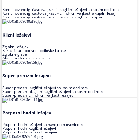
Kombinovano igličasto valjkasti - kuglični ležajevi sa kosim dodirom
Kombinovano igličasto valjkasti - cilindrični valjkasti aksijalni ležaji
Kombinovano igličasto valjkasti - aksijalni kuglični ležajevi
Klizni ležajevi
Zglobni ležajevi
Klizne čaure,potisne podloške i trake
Zglobne glave
Aksijalni sferni klizni ležajevi
Super-precizni ležajevi
Super-precizni kuglični ležajevi sa kosim dodirom
Super-precizni aksijalni kuglični ležajevi sa kosim dodirom
Super-precizni cilindrični valjkasti ležajevi
Potporni hodni ležajevi
Potporni hodni ležajevi sa navojnom osovinom
Potporni hodni kuglični ležajevi
Potporni hodni valjkasti ležajevi