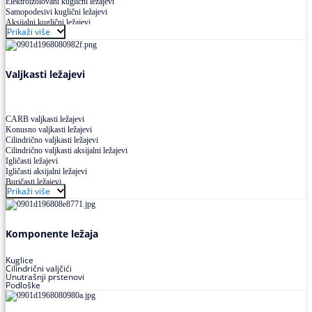
Elektroizolovani kuglični ležajevi
Samopodesivi kuglični ležajevi
Aksijalni kuglični ležajevi
Prikaži više
Kuglični ležajevi od nerđajućeg čelika
Valjkasti ležajevi
CARB valjkasti ležajevi
Konusno valjkasti ležajevi
Cilindrično valjkasti ležajevi
Cilindrično valjkasti aksijalni ležajevi
Igličasti ležajevi
Igličasti aksijalni ležajevi
Buričasti ležajevi
Prikaži više
Buričasti zaptiveni ležajevi
Buričasti aksijalni ležajevi
Komponente ležaja
Kuglice
Cilindrični valjčići
Unutrašnji prstenovi
Podloške