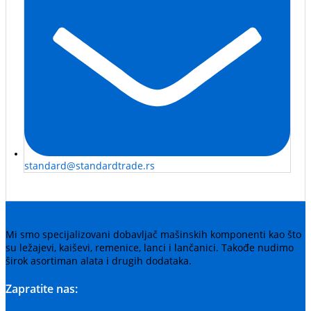
standard@standardtrade.rs
Mi smo specijalizovani dobavljač mašinskih komponenti kao što
su ležajevi, kaiševi, remenice, lanci i lančanici. Takođe nudimo
širok asortiman alata i drugih dodataka.
Zapratite nas: