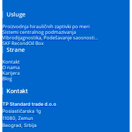
Usluge
Proizvodnja hirauličnih zaptivki po meri
Sistemi centralnog podmazivanja
Vibrodijagnostika, Podešavanje saosnosti…
SKF RecondOil Box
Strane
Kontakt
O nama
Karijera
Blog
Kontakt
TP Standard trade d.o.o
Poslastičarska 1g
11080, Zemun
Beograd, Srbija