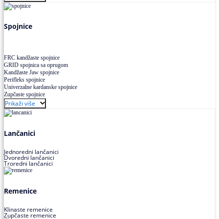
Uskoprofilno klinasto remenje XP extra power
Višekanalno remenje PJ,PK
Spojnice
FRC kandžaste spojnice
GRID spojnica sa oprugom
Kandžaste Jaw spojnice
Perifleks spojnice
Univerzalne kardanske spojnice
Zupčaste spojnice
Prikaži više
Lančanici
Jednoredni lančanici
Dvoredni lančanici
Troredni lančanici
Remenice
Klinaste remenice
Zupčaste remenice