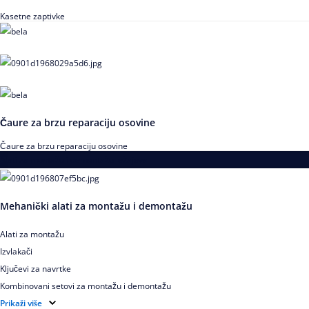
Kasetne zaptivke
Čaure za brzu reparaciju osovine
Čaure za brzu reparaciju osovine
Alati za montažu i demontažu ležajeva
Mehanički alati za montažu i demontažu
Alati za montažu
Izvlakači
Ključevi za navrtke
Kombinovani setovi za montažu i demontažu
Pribor za izvlačenje ležajeva
Prikaži više