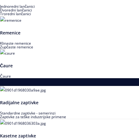
Jednoredni lančanici
Dvoredni lančanici
Troredni lančanici
Remenice
Klinaste remenice
Zupčaste remenice
Čaure
Čaure
Zaptivke
Radijalne zaptivke
Standardne zaptivke - semerinzi
Zaptivke za teške industrijske primene
Kasetne zaptivke