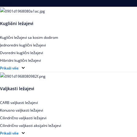
Ležajevi
Kuglični ležajevi
Kuglični ležajevi sa kosim dodirom
Jednoredni kuglični ležajevi
Dvoredni kuglični ležajevi
Hibridni kuglični ležajevi
Elektroizolovani kuglični ležajevi
Prikaži više
Samopodesivi kuglični ležajevi
Aksijalni kuglični ležajevi
Valjkasti ležajevi
Kuglični ležajevi od nerđajućeg čelika
CARB valjkasti ležajevi
Konusno valjkasti ležajevi
Cilindrično valjkasti ležajevi
Cilindrično valjkasti aksijalni ležajevi
Igličasti ležajevi
Prikaži više