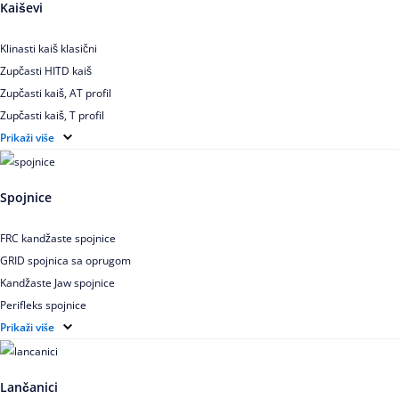
Kaiševi
Klinasti kaiš klasični
Zupčasti HITD kaiš
Zupčasti kaiš, AT profil
Zupčasti kaiš, T profil
Zupčasti kaiš XL
Prikaži više
Zupčasti STD kaiš
Uskoprofilno klinasto remenje
Spojnice
Uskoprofilno klinasto remenje spojeno
Uskoprofilno klinasto remenje XP extra power
FRC kandžaste spojnice
Višekanalno remenje PJ,PK
GRID spojnica sa oprugom
Kandžaste Jaw spojnice
Perifleks spojnice
Univerzalne kardanske spojnice
Prikaži više
Zupčaste spojnice
Lančanici