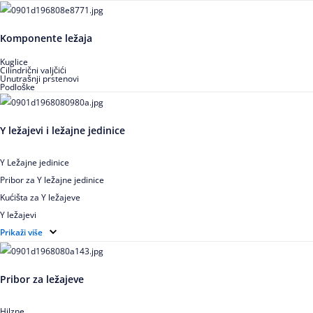
Igličasti aksijalni ležajevi
Buričasti ležajevi
Komponente ležaja
Buričasti zaptiveni ležajevi
Buričasti aksijalni ležajevi
Kuglice
Cilindrični valjčići
Unutrašnji prstenovi
Podloške
Y ležajevi i ležajne jedinice
Y Ležajne jedinice
Pribor za Y ležajne jedinice
Kućišta za Y ležajeve
Y ležajevi
Y Ležajne jedinice za prehrambenu industriju
Prikaži više
Ležajne jedinice sa valjkastim ležajevima
Pribor za ležajeve
Hilzne