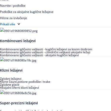
Navrtke i podloške
Podloške za aksijalne kuglične ležajeve
Hilzne za izvlačenje
Ugaoni prstenovi za cilindrično valjkaste ležajeve
Prikaži više
Kombinovani ležajevi
Kombinovano igličasto valjkasti - kuglični ležajevi sa kosim dodirom
Kombinovano igličasto valjkasti - cilindrični valjkasti aksijalni ležaji
Kombinovano igličasto valjkasti - aksijalni kuglični ležajevi
Klizni ležajevi
Zglobni ležajevi
Klizne čaure,potisne podloške i trake
Zglobne glave
Aksijalni sferni klizni ležajevi
Super-precizni ležajevi