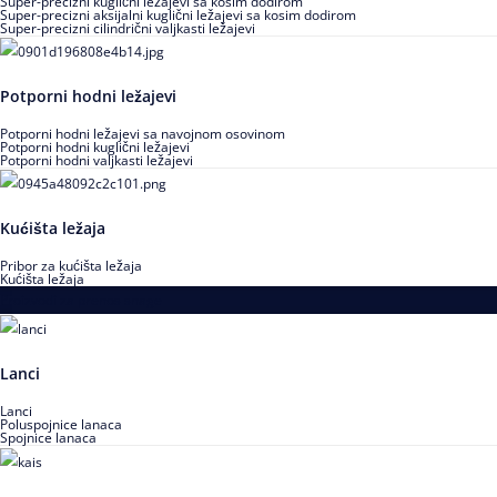
Super-precizni kuglični ležajevi sa kosim dodirom
Super-precizni aksijalni kuglični ležajevi sa kosim dodirom
Super-precizni cilindrični valjkasti ležajevi
Potporni hodni ležajevi
Potporni hodni ležajevi sa navojnom osovinom
Potporni hodni kuglični ležajevi
Potporni hodni valjkasti ležajevi
Kućišta ležaja
Pribor za kućišta ležaja
Kućišta ležaja
Proizvodi za prenos snage
Lanci
Lanci
Poluspojnice lanaca
Spojnice lanaca