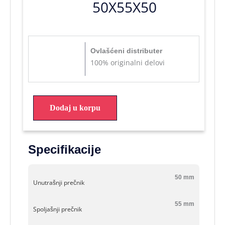
50X55X50
Ovlašćeni distributer
100% originalni delovi
Dodaj u korpu
Specifikacije
50 mm
Unutrašnji prečnik
55 mm
Spoljašnji prečnik