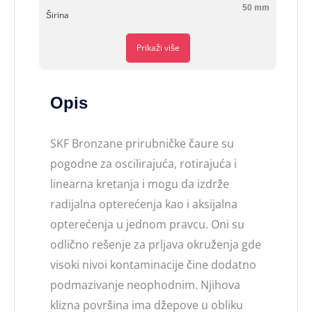
50 mm
Širina
Prikaži više
Opis
SKF Bronzane prirubničke čaure su
pogodne za oscilirajuća, rotirajuća i
linearna kretanja i mogu da izdrže
radijalna opterećenja kao i aksijalna
opterećenja u jednom pravcu. Oni su
odlično rešenje za prljava okruženja gde
visoki nivoi kontaminacije čine dodatno
podmazivanje neophodnim. Njihova
klizna površina ima džepove u obliku