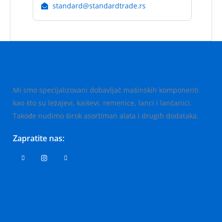
standard@standardtrade.rs
Mi smo specijalizovani dobavljač mašinskih komponenti
kao što su ležajevi, kaiševi, remenice, lanci i lančanici.
Takođe nudimo širok asortiman alata i drugih dodataka.
Zapratite nas: