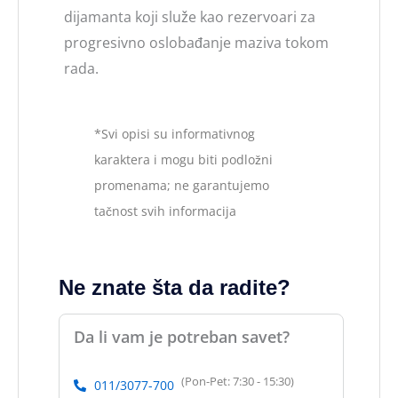
dijamanta koji služe kao rezervoari za
progresivno oslobađanje maziva tokom
rada.
*Svi opisi su informativnog
karaktera i mogu biti podložni
promenama; ne garantujemo
tačnost svih informacija
Ne znate šta da radite?
Da li vam je potreban savet?
(Pon-Pet: 7:30 - 15:30)
011/3077-700