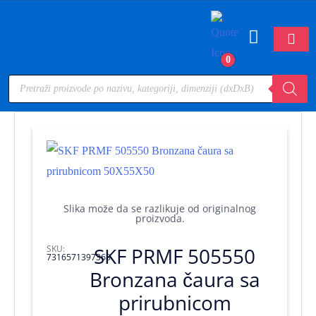
0
Slika može da se razlikuje od originalnog
proizvoda.
SKU:
SKF PRMF 505550
7316571397368
Bronzana čaura sa
prirubnicom