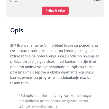
Širina
Prikaži više
Opis
SKF Bronzane ravne (cilindrične) čaure su pogodne za
oscilirajuća, rotirajuća i linearna kretanja i mogu da
izdrže radijalna opterećenja. Oni su odlično rešenje za
prljava okruženja gde visoki nivoi kontaminacije čine
dodatno podmazivanje neophodnim. Njihova klizna
površina ima džepove u obliku dijamanta koji služe
kao rezervoari za progresivno oslobađanje maziva
tokom rada.
*Svi opisi su informativnog karaktera i mogu
biti podložni promenama; ne garantujemo
tačnost svih informacija