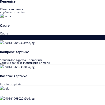
Remenice
Klinaste remenice
Zupčaste remenice
Čaure
Čaure
Zaptivke
Radijalne zaptivke
Standardne zaptivke - semerinzi
Zaptivke za teške industrijske primene
Kasetne zaptivke
Kasetne zaptivke