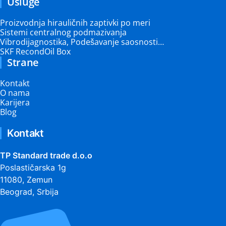
Usluge
Proizvodnja hirauličnih zaptivki po meri
Sistemi centralnog podmazivanja
Vibrodijagnostika, Podešavanje saosnosti…
SKF RecondOil Box
Strane
Kontakt
O nama
Karijera
Blog
Kontakt
TP Standard trade d.o.o
Poslastičarska 1g
11080, Zemun
Beograd, Srbija