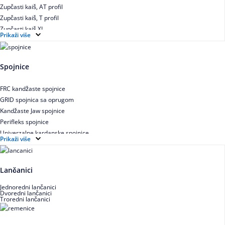
Zupčasti kaiš, AT profil
Zupčasti kaiš, T profil
Zupčasti kaiš XL
Prikaži više
Zupčasti STD kaiš
Uskoprofilno klinasto remenje
Uskoprofilno klinasto remenje spojeno
Spojnice
Uskoprofilno klinasto remenje XP extra power
Višekanalno remenje PJ,PK
FRC kandžaste spojnice
GRID spojnica sa oprugom
Kandžaste Jaw spojnice
Perifleks spojnice
Univerzalne kardanske spojnice
Prikaži više
Zupčaste spojnice
Lančanici
Jednoredni lančanici
Dvoredni lančanici
Troredni lančanici