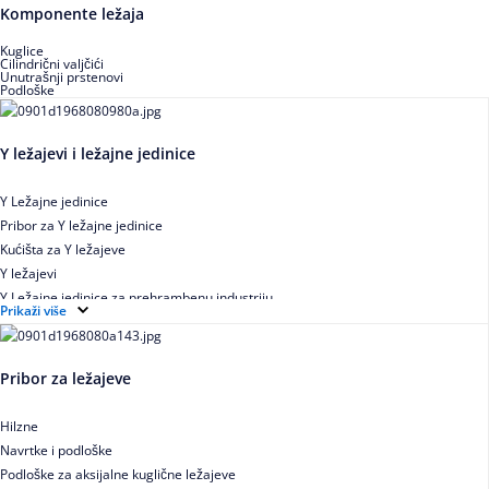
Buričasti zaptiveni ležajevi
Komponente ležaja
Buričasti aksijalni ležajevi
Kuglice
Cilindrični valjčići
Unutrašnji prstenovi
Podloške
Y ležajevi i ležajne jedinice
Y Ležajne jedinice
Pribor za Y ležajne jedinice
Kućišta za Y ležajeve
Y ležajevi
Y Ležajne jedinice za prehrambenu industriju
Prikaži više
Ležajne jedinice sa valjkastim ležajevima
Pribor za ležajeve
Hilzne
Navrtke i podloške
Podloške za aksijalne kuglične ležajeve