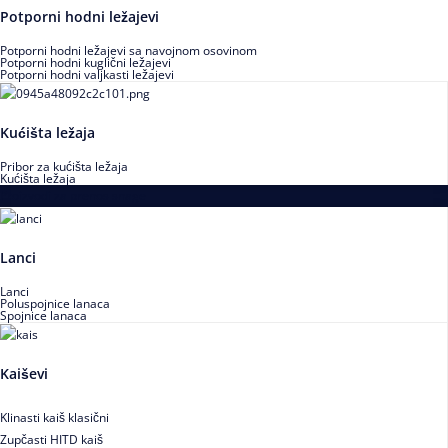
Potporni hodni ležajevi
Potporni hodni ležajevi sa navojnom osovinom
Potporni hodni kuglični ležajevi
Potporni hodni valjkasti ležajevi
Kućišta ležaja
Pribor za kućišta ležaja
Kućišta ležaja
Proizvodi za prenos snage
Lanci
Lanci
Poluspojnice lanaca
Spojnice lanaca
Kaiševi
Klinasti kaiš klasični
Zupčasti HITD kaiš