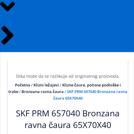
Slika može da se razlikuje od originalnog proizvoda.
Početna
/
Klizni ležajevi
/
Klizne čaure, potisne podloške i
trake
/
Bronzana ravna čaura
/ SKF PRM 657040 Bronzana ravna
čaura 65X70X40
SKF PRM 657040 Bronzana
ravna čaura 65X70X40