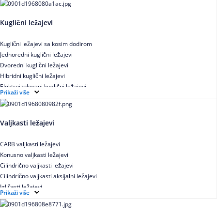
Kuglični ležajevi
Kuglični ležajevi sa kosim dodirom
Jednoredni kuglični ležajevi
Dvoredni kuglični ležajevi
Hibridni kuglični ležajevi
Elektroizolovani kuglični ležajevi
Prikaži više
Samopodesivi kuglični ležajevi
Aksijalni kuglični ležajevi
Kuglični ležajevi od nerđajućeg čelika
Valjkasti ležajevi
CARB valjkasti ležajevi
Konusno valjkasti ležajevi
Cilindrično valjkasti ležajevi
Cilindrično valjkasti aksijalni ležajevi
Igličasti ležajevi
Prikaži više
Igličasti aksijalni ležajevi
Buričasti ležajevi