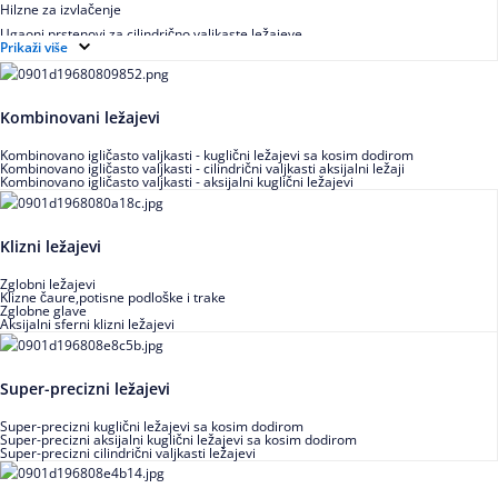
Hilzne za izvlačenje
Ugaoni prstenovi za cilindrično valjkaste ležajeve
Prikaži više
Kombinovani ležajevi
Kombinovano igličasto valjkasti - kuglični ležajevi sa kosim dodirom
Kombinovano igličasto valjkasti - cilindrični valjkasti aksijalni ležaji
Kombinovano igličasto valjkasti - aksijalni kuglični ležajevi
Klizni ležajevi
Zglobni ležajevi
Klizne čaure,potisne podloške i trake
Zglobne glave
Aksijalni sferni klizni ležajevi
Super-precizni ležajevi
Super-precizni kuglični ležajevi sa kosim dodirom
Super-precizni aksijalni kuglični ležajevi sa kosim dodirom
Super-precizni cilindrični valjkasti ležajevi