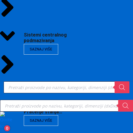
Sistemi centralnog
podmazivanja
SAZNAJ VIŠE
Products
search
Products
search
Vibrodijagnostika,
Praćenje stanja…
SAZNAJ VIŠE
0