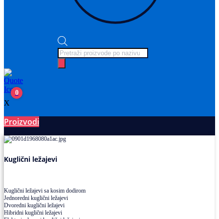
Products
search
0
X
Proizvodi
Ležajevi
Kuglični ležajevi
Kuglični ležajevi sa kosim dodirom
Jednoredni kuglični ležajevi
Dvoredni kuglični ležajevi
Hibridni kuglični ležajevi