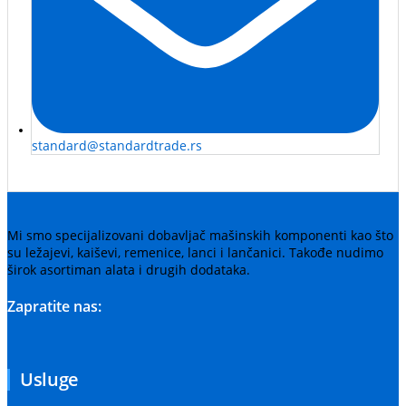
standard@standardtrade.rs
Mi smo specijalizovani dobavljač mašinskih komponenti kao što
su ležajevi, kaiševi, remenice, lanci i lančanici. Takođe nudimo
širok asortiman alata i drugih dodataka.
Zapratite nas:
Usluge