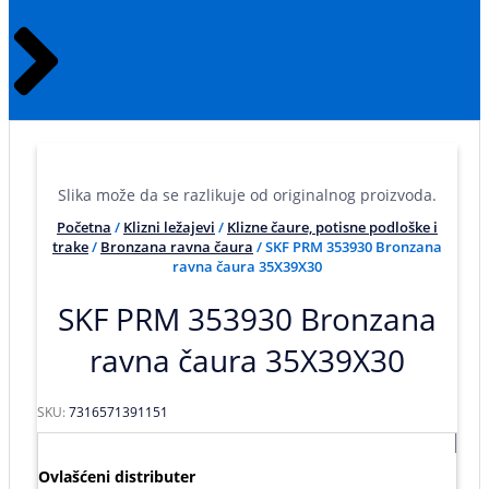
Slika može da se razlikuje od originalnog proizvoda.
Početna
/
Klizni ležajevi
/
Klizne čaure, potisne podloške i
trake
/
Bronzana ravna čaura
/ SKF PRM 353930 Bronzana
ravna čaura 35X39X30
SKF PRM 353930 Bronzana
ravna čaura 35X39X30
SKU:
7316571391151
Ovlašćeni distributer