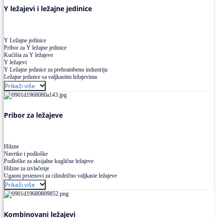
Y ležajevi i ležajne jedinice
Y Ležajne jedinice
Pribor za Y ležajne jedinice
Kućišta za Y ležajeve
Y ležajevi
Y Ležajne jedinice za prehrambenu industriju
Ležajne jedinice sa valjkastim ležajevima
Prikaži više
Pribor za ležajeve
Hilzne
Navrtke i podloške
Podloške za aksijalne kuglične ležajeve
Hilzne za izvlačenje
Ugaoni prstenovi za cilindrično valjkaste ležajeve
Prikaži više
Kombinovani ležajevi