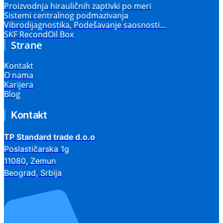
Proizvodnja hirauličnih zaptivki po meri
Sistemi centralnog podmazivanja
Vibrodijagnostika, Podešavanje saosnosti…
SKF RecondOil Box
Strane
Kontakt
O nama
Karijera
Blog
Kontakt
TP Standard trade d.o.o
Poslastičarska 1g
11080, Zemun
Beograd, Srbija