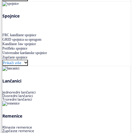
Uskoprofilno klinasto remenje XP extra power
Višekanalno remenje PJ,PK
Spojnice
FRC kandžaste spojnice
GRID spojnica sa oprugom
Kandžaste Jaw spojnice
Perifleks spojnice
Univerzalne kardanske spojnice
Zupčaste spojnice
Prikaži više
Lančanici
Jednoredni lančanici
Dvoredni lančanici
Troredni lančanici
Remenice
Klinaste remenice
Zupčaste remenice