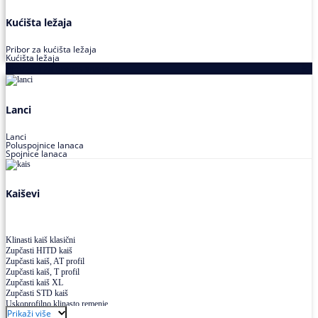
Kućišta ležaja
Pribor za kućišta ležaja
Kućišta ležaja
Proizvodi za prenos snage
Lanci
Lanci
Poluspojnice lanaca
Spojnice lanaca
Kaiševi
Klinasti kaiš klasični
Zupčasti HITD kaiš
Zupčasti kaiš, AT profil
Zupčasti kaiš, T profil
Zupčasti kaiš XL
Zupčasti STD kaiš
Uskoprofilno klinasto remenje
Prikaži više
Uskoprofilno klinasto remenje spojeno