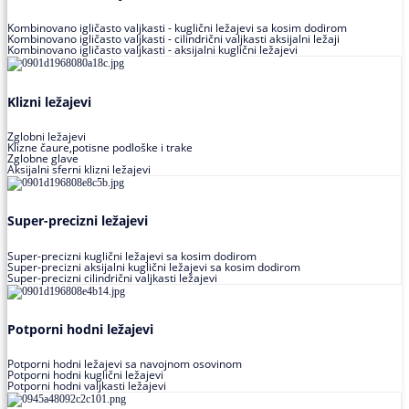
Kombinovano igličasto valjkasti - kuglični ležajevi sa kosim dodirom
Kombinovano igličasto valjkasti - cilindrični valjkasti aksijalni ležaji
Kombinovano igličasto valjkasti - aksijalni kuglični ležajevi
Klizni ležajevi
Zglobni ležajevi
Klizne čaure,potisne podloške i trake
Zglobne glave
Aksijalni sferni klizni ležajevi
Super-precizni ležajevi
Super-precizni kuglični ležajevi sa kosim dodirom
Super-precizni aksijalni kuglični ležajevi sa kosim dodirom
Super-precizni cilindrični valjkasti ležajevi
Potporni hodni ležajevi
Potporni hodni ležajevi sa navojnom osovinom
Potporni hodni kuglični ležajevi
Potporni hodni valjkasti ležajevi