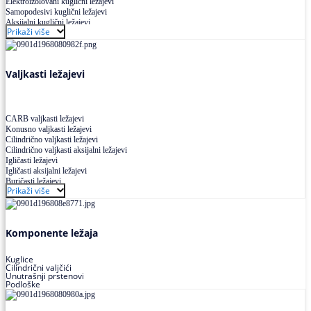
Elektroizolovani kuglični ležajevi
Samopodesivi kuglični ležajevi
Aksijalni kuglični ležajevi
Prikaži više
Kuglični ležajevi od nerđajućeg čelika
Valjkasti ležajevi
CARB valjkasti ležajevi
Konusno valjkasti ležajevi
Cilindrično valjkasti ležajevi
Cilindrično valjkasti aksijalni ležajevi
Igličasti ležajevi
Igličasti aksijalni ležajevi
Buričasti ležajevi
Prikaži više
Buričasti zaptiveni ležajevi
Buričasti aksijalni ležajevi
Komponente ležaja
Kuglice
Cilindrični valjčići
Unutrašnji prstenovi
Podloške