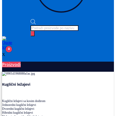
Products
search
0
X
Proizvodi
Ležajevi
Kuglični ležajevi
Kuglični ležajevi sa kosim dodirom
Jednoredni kuglični ležajevi
Dvoredni kuglični ležajevi
Hibridni kuglični ležajevi