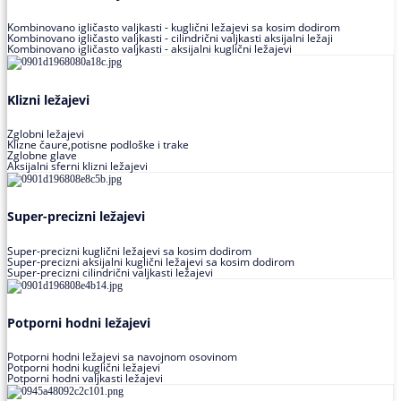
Kombinovano igličasto valjkasti - kuglični ležajevi sa kosim dodirom
Kombinovano igličasto valjkasti - cilindrični valjkasti aksijalni ležaji
Kombinovano igličasto valjkasti - aksijalni kuglični ležajevi
Klizni ležajevi
Zglobni ležajevi
Klizne čaure,potisne podloške i trake
Zglobne glave
Aksijalni sferni klizni ležajevi
Super-precizni ležajevi
Super-precizni kuglični ležajevi sa kosim dodirom
Super-precizni aksijalni kuglični ležajevi sa kosim dodirom
Super-precizni cilindrični valjkasti ležajevi
Potporni hodni ležajevi
Potporni hodni ležajevi sa navojnom osovinom
Potporni hodni kuglični ležajevi
Potporni hodni valjkasti ležajevi