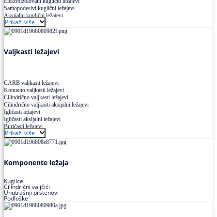
Elektroizolovani kuglični ležajevi
Samopodesivi kuglični ležajevi
Aksijalni kuglični ležajevi
Prikaži više
Kuglični ležajevi od nerđajućeg čelika
Valjkasti ležajevi
CARB valjkasti ležajevi
Konusno valjkasti ležajevi
Cilindrično valjkasti ležajevi
Cilindrično valjkasti aksijalni ležajevi
Igličasti ležajevi
Igličasti aksijalni ležajevi
Buričasti ležajevi
Prikaži više
Buričasti zaptiveni ležajevi
Buričasti aksijalni ležajevi
Komponente ležaja
Kuglice
Cilindrični valjčići
Unutrašnji prstenovi
Podloške