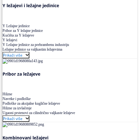
Y ležajevi i ležajne jedinice
Y Ležajne jedinice
Pribor za Y ležajne jedinice
Kućišta za Y ležajeve
Y ležajevi
Y Ležajne jedinice za prehrambenu industriju
Ležajne jedinice sa valjkastim ležajevima
Prikaži više
Pribor za ležajeve
Hilzne
Navrtke i podloške
Podloške za aksijalne kuglične ležajeve
Hilzne za izvlačenje
Ugaoni prstenovi za cilindrično valjkaste ležajeve
Prikaži više
Kombinovani ležajevi