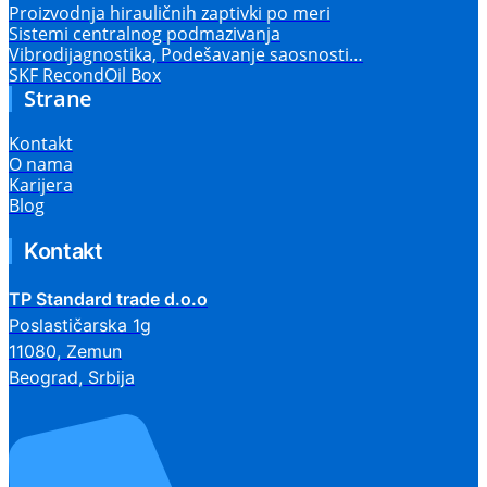
Proizvodnja hirauličnih zaptivki po meri
Sistemi centralnog podmazivanja
Vibrodijagnostika, Podešavanje saosnosti…
SKF RecondOil Box
Strane
Kontakt
O nama
Karijera
Blog
Kontakt
TP Standard trade d.o.o
Poslastičarska 1g
11080, Zemun
Beograd, Srbija