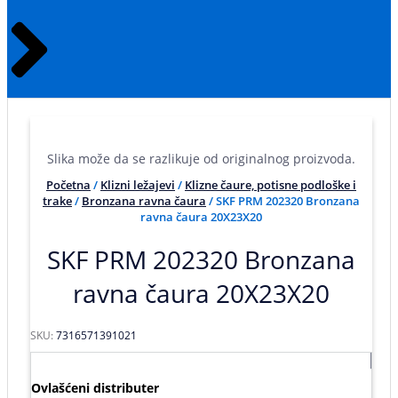
Slika može da se razlikuje od originalnog proizvoda.
Početna
/
Klizni ležajevi
/
Klizne čaure, potisne podloške i
trake
/
Bronzana ravna čaura
/ SKF PRM 202320 Bronzana
ravna čaura 20X23X20
SKF PRM 202320 Bronzana
ravna čaura 20X23X20
SKU:
7316571391021
Ovlašćeni distributer