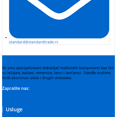
standard@standardtrade.rs
Mi smo specijalizovani dobavljač mašinskih komponenti kao što
su ležajevi, kaiševi, remenice, lanci i lančanici. Takođe nudimo
širok asortiman alata i drugih dodataka.
Zapratite nas:
Usluge