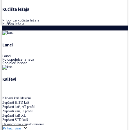
Kućišta ležaja
Pribor za kućišta ležaja
Kućišta ležaja
Proizvodi za prenos snage
Lanci
Lanci
Poluspojnice lanaca
Spojnice lanaca
Kaiševi
Klinasti kaiš klasični
Zupčasti HITD kaiš
Zupčasti kaiš, AT profil
Zupčasti kaiš, T profil
Zupčasti kaiš XL
Zupčasti STD kaiš
Uskoprofilno klinasto remenje
Prikaži više
Uskoprofilno klinasto remenje spojeno