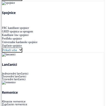
Uskoprofilno klinasto remenje XP extra power
Višekanalno remenje PJ,PK
Spojnice
FRC kandžaste spojnice
GRID spojnica sa oprugom
Kandžaste Jaw spojnice
Perifleks spojnice
Univerzalne kardanske spojnice
Zupčaste spojnice
Prikaži više
Lančanici
Jednoredni lančanici
Dvoredni lančanici
Troredni lančanici
Remenice
Klinaste remenice
Zupčaste remenice